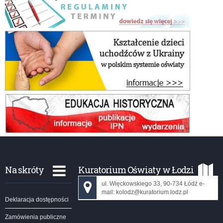
Na skróty
Kuratorium Oświaty w Łodzi
ul. Więckowskiego 33, 90-734 Łódź e-
mail: kolodz@kuratorium.lodz.pl
Deklaracja dostępności
Zamówienia publiczne