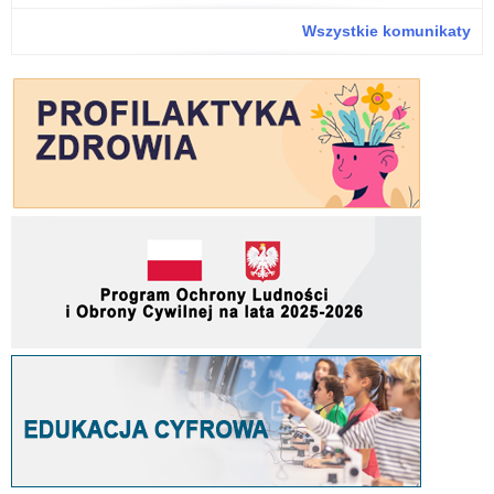
ark
Wszystkie komunikaty
org
na
rok
szk
20