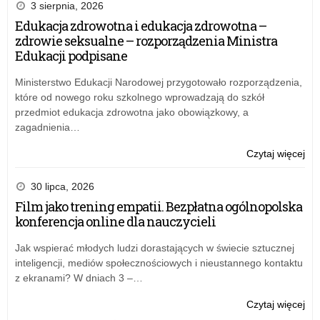
ark
3 sierpnia, 2026
org
Edukacja zdrowotna i edukacja zdrowotna –
na
zdrowie seksualne – rozporządzenia Ministra
rok
Edukacji podpisane
szk
20
Ministerstwo Edukacji Narodowej przygotowało rozporządzenia,
które od nowego roku szkolnego wprowadzają do szkół
przedmiot edukacja zdrowotna jako obowiązkowy, a
zagadnienia…
o:
Czytaj więcej
Opi
ark
30 lipca, 2026
org
Film jako trening empatii. Bezpłatna ogólnopolska
na
konferencja online dla nauczycieli
rok
szk
Jak wspierać młodych ludzi dorastających w świecie sztucznej
20
inteligencji, mediów społecznościowych i nieustannego kontaktu
z ekranami? W dniach 3 –…
o:
Czytaj więcej
Opi