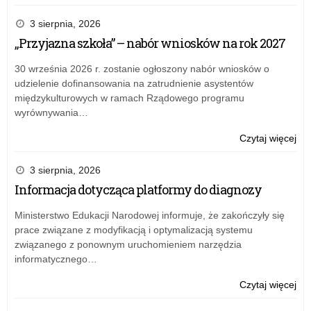
Opi
ark
3 sierpnia, 2026
org
„Przyjazna szkoła” – nabór wniosków na rok 2027
na
rok
30 września 2026 r. zostanie ogłoszony nabór wniosków o
szk
udzielenie dofinansowania na zatrudnienie asystentów
20
międzykulturowych w ramach Rządowego programu
wyrównywania…
o:
Czytaj więcej
Opi
ark
3 sierpnia, 2026
org
Informacja dotycząca platformy do diagnozy
na
rok
Ministerstwo Edukacji Narodowej informuje, że zakończyły się
szk
prace związane z modyfikacją i optymalizacją systemu
20
związanego z ponownym uruchomieniem narzędzia
informatycznego…
o:
Czytaj więcej
Opi