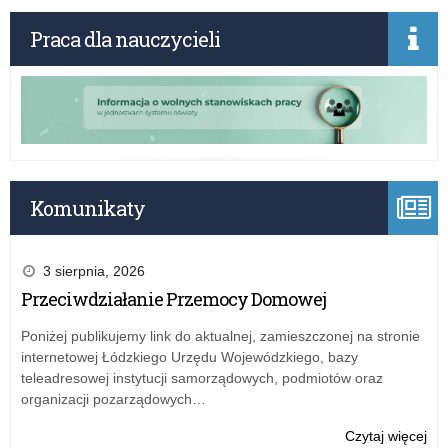
rok
szk
Praca dla nauczycieli
20
Komunikaty
3 sierpnia, 2026
Przeciwdziałanie Przemocy Domowej
Poniżej publikujemy link do aktualnej, zamieszczonej na stronie
internetowej Łódzkiego Urzędu Wojewódzkiego, bazy
teleadresowej instytucji samorządowych, podmiotów oraz
organizacji pozarządowych…
o:
Czytaj więcej