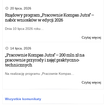
20 lipca, 2026
Rządowy program „Pracownie Kompas Jutra” –
nabór wniosków w edycji 2026
Dnia 10 lipca 2026 roku…
o:
Czytaj więcej
Opi
ark
14 lipca, 2026
org
„Pracownie Kompas Jutra” – 200 mln zł na
na
pracownie przyrody i zajęć praktyczno-
rok
technicznych
szk
20
Na realizację programu „Pracownie Kompas…
o:
Czytaj więcej
Opi
ark
org
Wszystkie komunikaty
na