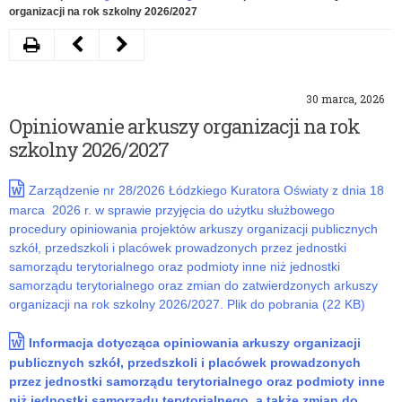
organizacji na rok szkolny 2026/2027
Drukuj
Następny
Poprzedni
artykuł
artykuł
30 marca, 2026
Różni
Projekt
Opiniowanie arkuszy organizacji na rok
w
edukacyjny
szkolny 2026/2027
potrzebach.
Towarowa
Zarządzenie nr 28/2026 Łódzkiego Kuratora Oświaty z dnia 18
Równi
Gra
marca 2026 r. w sprawie przyjęcia do użytku służbowego
w
Giełdowa
procedury opiniowania projektów arkuszy organizacji publicznych
szkół, przedszkoli i placówek prowadzonych przez jednostki
prawach
samorządu terytorialnego oraz podmioty inne niż jednostki
samorządu terytorialnego oraz zmian do zatwierdzonych arkuszy
organizacji na rok szkolny 2026/2027. Plik do pobrania (22 KB)
Informacja dotycząca opiniowania arkuszy organizacji
publicznych szkół, przedszkoli i placówek prowadzonych
przez jednostki samorządu terytorialnego oraz podmioty inne
niż jednostki samorządu terytorialnego, a także zmian do