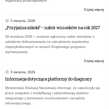
organizacji pozarządowych…
o:
Czytaj więcej
Prz
Pr
3 sierpnia, 2026
Do
„Przyjazna szkoła” – nabór wniosków na rok 2027
30 września 2026 r. zostanie ogłoszony nabór wniosków o
udzielenie dofinansowania na zatrudnienie asystentów
międzykulturowych w ramach Rządowego programu
wyrównywania…
o:
Czytaj więcej
„Pr
szk
3 sierpnia, 2026
–
Informacja dotycząca platformy do diagnozy
na
wn
Ministerstwo Edukacji Narodowej informuje, że zakończyły się
na
prace związane z modyfikacją i optymalizacją systemu
rok
związanego z ponownym uruchomieniem narzędzia
20
informatycznego…