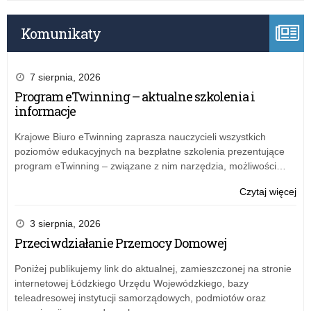
pra
tec
Komunikaty
7 sierpnia, 2026
Program eTwinning – aktualne szkolenia i
informacje
Krajowe Biuro eTwinning zaprasza nauczycieli wszystkich
poziomów edukacyjnych na bezpłatne szkolenia prezentujące
program eTwinning – związane z nim narzędzia, możliwości…
o:
Czytaj więcej
Pr
eTw
3 sierpnia, 2026
–
Przeciwdziałanie Przemocy Domowej
akt
szk
Poniżej publikujemy link do aktualnej, zamieszczonej na stronie
i
internetowej Łódzkiego Urzędu Wojewódzkiego, bazy
inf
teleadresowej instytucji samorządowych, podmiotów oraz