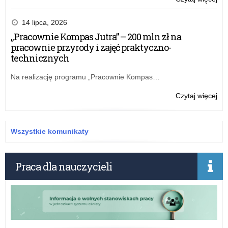
Rz
pr
14 lipca, 2026
„Pr
„Pracownie Kompas Jutra” – 200 mln zł na
Ko
pracownie przyrody i zajęć praktyczno-
Jut
technicznych
–
na
Na realizację programu „Pracownie Kompas…
wn
w
o:
Czytaj więcej
edy
„Pr
20
Ko
Jut
Wszystkie komunikaty
–
20
ml
Praca dla nauczycieli
zł
na
pra
prz
i
zaj