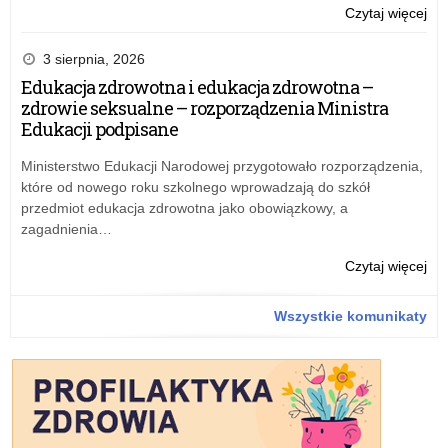
o:
Czytaj więcej
Inf
dot
3 sierpnia, 2026
pla
Edukacja zdrowotna i edukacja zdrowotna –
do
zdrowie seksualne – rozporządzenia Ministra
dia
Edukacji podpisane
Ministerstwo Edukacji Narodowej przygotowało rozporządzenia,
które od nowego roku szkolnego wprowadzają do szkół
przedmiot edukacja zdrowotna jako obowiązkowy, a
zagadnienia…
o:
Czytaj więcej
Edu
zdr
Wszystkie komunikaty
i
edu
zdr
–
zdr
sek