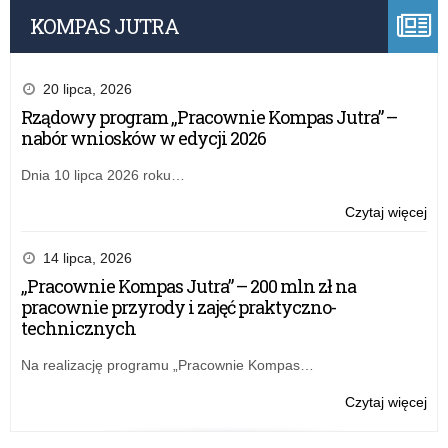
KOMPAS JUTRA
20 lipca, 2026
Rządowy program „Pracownie Kompas Jutra” –
nabór wniosków w edycji 2026
Dnia 10 lipca 2026 roku…
o:
Czytaj więcej
Rz
pr
14 lipca, 2026
„Pr
„Pracownie Kompas Jutra” – 200 mln zł na
Ko
pracownie przyrody i zajęć praktyczno-
Jut
technicznych
–
na
Na realizację programu „Pracownie Kompas…
wn
w
o:
Czytaj więcej
edy
„Pr
20
Ko