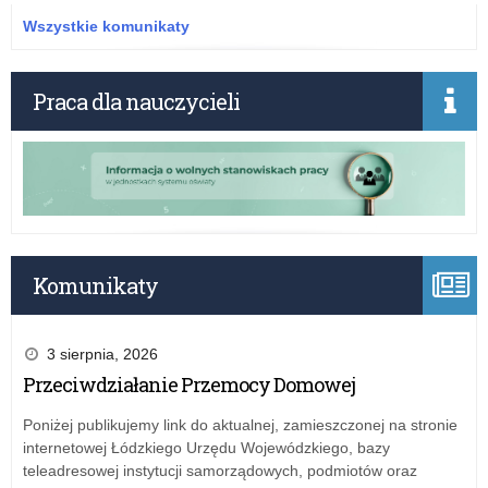
Jut
Wszystkie komunikaty
–
20
ml
Praca dla nauczycieli
zł
na
pra
prz
i
zaj
pra
tec
Komunikaty
3 sierpnia, 2026
Przeciwdziałanie Przemocy Domowej
Poniżej publikujemy link do aktualnej, zamieszczonej na stronie
internetowej Łódzkiego Urzędu Wojewódzkiego, bazy
teleadresowej instytucji samorządowych, podmiotów oraz