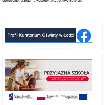
operacyjnej urzędu na wypadek sytuacji kryzysowych.