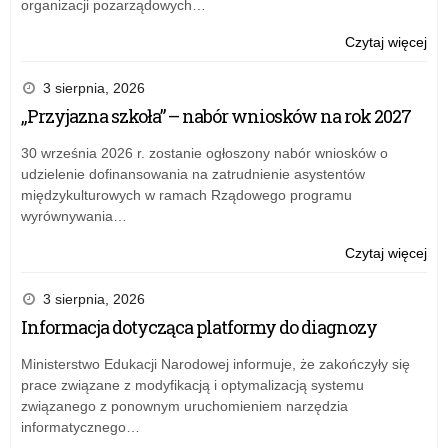
organizacji pozarządowych…
o:
Czytaj więcej
Prz
Pr
3 sierpnia, 2026
Do
„Przyjazna szkoła” – nabór wniosków na rok 2027
30 września 2026 r. zostanie ogłoszony nabór wniosków o
udzielenie dofinansowania na zatrudnienie asystentów
międzykulturowych w ramach Rządowego programu
wyrównywania…
o:
Czytaj więcej
„Pr
szk
3 sierpnia, 2026
–
Informacja dotycząca platformy do diagnozy
na
wn
Ministerstwo Edukacji Narodowej informuje, że zakończyły się
na
prace związane z modyfikacją i optymalizacją systemu
rok
związanego z ponownym uruchomieniem narzędzia
20
informatycznego…