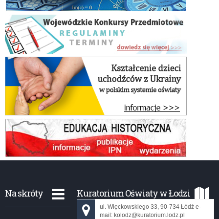
Na skróty
Kuratorium Oświaty w Łodzi
ul. Więckowskiego 33, 90-734 Łódź e-
mail: kolodz@kuratorium.lodz.pl