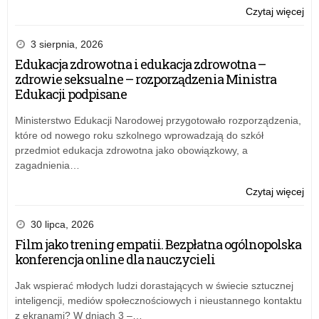
o:
Czytaj więcej
Inf
dot
3 sierpnia, 2026
pla
Edukacja zdrowotna i edukacja zdrowotna –
do
zdrowie seksualne – rozporządzenia Ministra
dia
Edukacji podpisane
Ministerstwo Edukacji Narodowej przygotowało rozporządzenia,
które od nowego roku szkolnego wprowadzają do szkół
przedmiot edukacja zdrowotna jako obowiązkowy, a
zagadnienia…
o:
Czytaj więcej
Edu
zdr
30 lipca, 2026
i
Film jako trening empatii. Bezpłatna ogólnopolska
edu
konferencja online dla nauczycieli
zdr
–
Jak wspierać młodych ludzi dorastających w świecie sztucznej
zdr
inteligencji, mediów społecznościowych i nieustannego kontaktu
sek
z ekranami? W dniach 3 –…