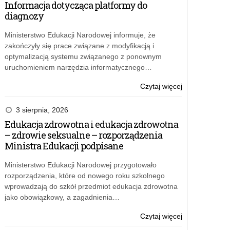
Informacja dotycząca platformy do
Gra
diagnozy
Giełdowa
Ministerstwo Edukacji Narodowej informuje, że
zakończyły się prace związane z modyfikacją i
optymalizacją systemu związanego z ponownym
uruchomieniem narzędzia informatycznego…
o:
Czytaj więcej
Projekt
edukacyjny
3 sierpnia, 2026
Towarowa
Edukacja zdrowotna i edukacja zdrowotna
Gra
– zdrowie seksualne – rozporządzenia
Giełdowa
Ministra Edukacji podpisane
Ministerstwo Edukacji Narodowej przygotowało
rozporządzenia, które od nowego roku szkolnego
wprowadzają do szkół przedmiot edukacja zdrowotna
jako obowiązkowy, a zagadnienia…
o:
Czytaj więcej
Projekt