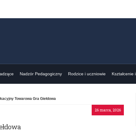
wadzące
Nadzór Pedagogiczny
Rodzice i uczniowie
Kształcenie 
ukacyjny Towarowa Gra Giełdowa
26 marca, 2026
iełdowa