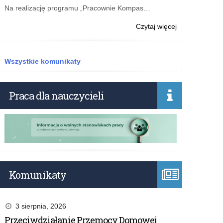
Na realizację programu „Pracownie Kompas…
o:
Czytaj więcej
Projekt
edukacyjny
Towarowa
Wszystkie komunikaty
Gra
Giełdowa
Praca dla nauczycieli
Komunikaty
3 sierpnia, 2026
Przeciwdziałanie Przemocy Domowej