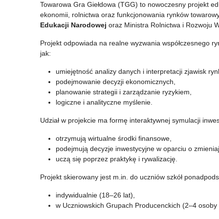
Towarowa Gra Giełdowa (TGG) to nowoczesny projekt ed
arkuszy
w
ekonomii, rolnictwa oraz funkcjonowania rynków towarowyc
organizacji
Programie
Edukacji Narodowej
oraz Ministra Rolnictwa i Rozwoju W
na
Erasmus+
Projekt odpowiada na realne wyzwania współczesnego ryn
jak:
rok
umiejętność analizy danych i interpretacji zjawisk ry
szkolny
podejmowanie decyzji ekonomicznych,
2026/2027
planowanie strategii i zarządzanie ryzykiem,
logiczne i analityczne myślenie.
Udział w projekcie ma formę interaktywnej symulacji inwe
otrzymują wirtualne środki finansowe,
podejmują decyzje inwestycyjne w oparciu o zmienia
uczą się poprzez praktykę i rywalizację.
Projekt skierowany jest m.in. do uczniów szkół ponadpod
indywidualnie (18–26 lat),
w Uczniowskich Grupach Producenckich (2–4 osoby pe