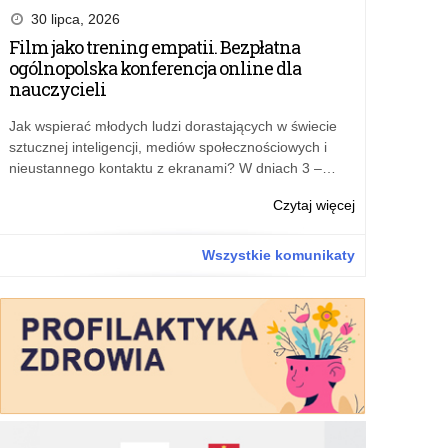
edukacyjny
30 lipca, 2026
Towarowa
Film jako trening empatii. Bezpłatna
Gra
ogólnopolska konferencja online dla
Giełdowa
nauczycieli
Jak wspierać młodych ludzi dorastających w świecie
sztucznej inteligencji, mediów społecznościowych i
nieustannego kontaktu z ekranami? W dniach 3 –…
o:
Czytaj więcej
Projekt
edukacyjny
Wszystkie komunikaty
Towarowa
Gra
Giełdowa