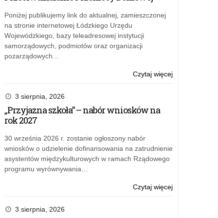
Poniżej publikujemy link do aktualnej, zamieszczonej
na stronie internetowej Łódzkiego Urzędu
Wojewódzkiego, bazy teleadresowej instytucji
samorządowych, podmiotów oraz organizacji
pozarządowych…
o:
Czytaj więcej
Projekt
edukacyjny
3 sierpnia, 2026
Towarowa
„Przyjazna szkoła” – nabór wniosków na
Gra
rok 2027
Giełdowa
30 września 2026 r. zostanie ogłoszony nabór
wniosków o udzielenie dofinansowania na zatrudnienie
asystentów międzykulturowych w ramach Rządowego
programu wyrównywania…
o:
Czytaj więcej
Projekt
edukacyjny
3 sierpnia, 2026
Towarowa