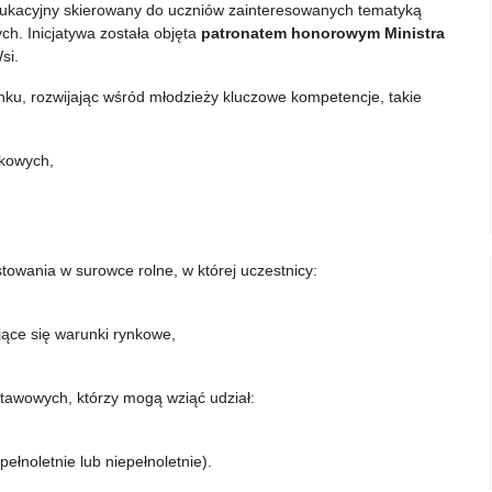
ukacyjny skierowany do uczniów zainteresowanych tematyką
h. Inicjatywa została objęta
patronatem honorowym Ministra
si.
ku, rozwijając wśród młodzieży kluczowe kompetencje, takie
nkowych,
stowania w surowce rolne, w której uczestnicy:
jące się warunki rynkowe,
stawowych, którzy mogą wziąć udział:
łnoletnie lub niepełnoletnie).