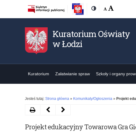
Rozmiar
Domyślna
Wielka
Kontrast
czcionki:
Kuratorium Oświaty
w Łodzi
Kuratorium
Załatwianie spraw
Szkoły i organy pro
Jesteś tutaj:
Strona główna
»
Komunikaty/Ogłoszenia
»
Projekt ed
Drukuj
Następny
Poprzedni
artykuł
artykuł
Projekt edukacyjny Towarowa Gra G
Opiniowanie
Mobilności