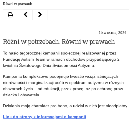
Równi w prawach
Drukuj
Następny
Poprzedni
artykuł
artykuł
1 kwietnia, 2026
Jak
Opiniowanie
Różni w potrzebach. Równi w prawach
Erasmus
arkuszy
To hasło tegorocznej kampanii społecznej realizowanej przez
zmienia
organizacji
Fundację Autism Team w ramach obchodów przypadającego 2
polskie
na
kwietnia Światowego Dnia Świadomości Autyzmu.
szkoły
rok
Kampania kompleksowo podejmuje kwestie wciąż istniejących
nierówności i marginalizacji osób w spektrum autyzmu w różnych
i
szkolny
obszarach życia – od edukacji, przez pracę, aż po ochronę praw
przedszkola
2026/2027
dziecka i obywatela.
–
Działania mają charakter pro bono, a udział w nich jest nieodpłatny.
zaproszenie
Link do strony z informacjami o kampanii
na