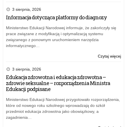
Róż
w
3 sierpnia, 2026
pot
Informacja dotycząca platformy do diagnozy
Ró
w
Ministerstwo Edukacji Narodowej informuje, że zakończyły się
pr
prace związane z modyfikacją i optymalizacją systemu
związanego z ponownym uruchomieniem narzędzia
informatycznego…
o:
Czytaj więcej
Róż
w
3 sierpnia, 2026
pot
Edukacja zdrowotna i edukacja zdrowotna –
Ró
zdrowie seksualne – rozporządzenia Ministra
w
Edukacji podpisane
pr
Ministerstwo Edukacji Narodowej przygotowało rozporządzenia,
które od nowego roku szkolnego wprowadzają do szkół
przedmiot edukacja zdrowotna jako obowiązkowy, a
zagadnienia…