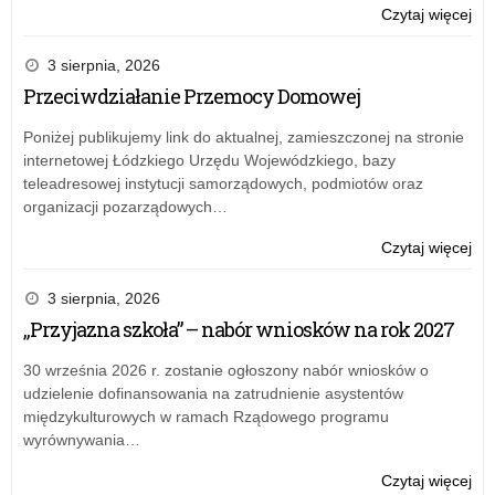
o:
Czytaj więcej
Róż
w
3 sierpnia, 2026
pot
Przeciwdziałanie Przemocy Domowej
Ró
w
Poniżej publikujemy link do aktualnej, zamieszczonej na stronie
pr
internetowej Łódzkiego Urzędu Wojewódzkiego, bazy
teleadresowej instytucji samorządowych, podmiotów oraz
organizacji pozarządowych…
o:
Czytaj więcej
Róż
w
3 sierpnia, 2026
pot
„Przyjazna szkoła” – nabór wniosków na rok 2027
Ró
w
30 września 2026 r. zostanie ogłoszony nabór wniosków o
pr
udzielenie dofinansowania na zatrudnienie asystentów
międzykulturowych w ramach Rządowego programu
wyrównywania…
o:
Czytaj więcej