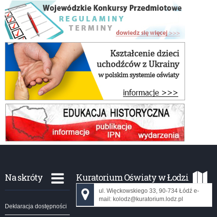
Na skróty
Kuratorium Oświaty w Łodzi
ul. Więckowskiego 33, 90-734 Łódź e-
mail: kolodz@kuratorium.lodz.pl
Deklaracja dostępności