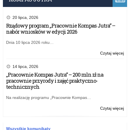
20 lipca, 2026
Rządowy program „Pracownie Kompas Jutra” –
nabór wniosków w edycji 2026
Dnia 10 lipca 2026 roku…
o:
Czytaj więcej
Róż
w
14 lipca, 2026
pot
„Pracownie Kompas Jutra” – 200 mln zł na
Ró
pracownie przyrody i zajęć praktyczno-
w
technicznych
pr
Na realizację programu „Pracownie Kompas…
o:
Czytaj więcej
Róż
w
pot
Wszystkie komunikaty