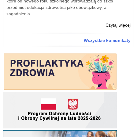
które od nowego roku szkolnego wprowadzają do szkół
przedmiot edukacja zdrowotna jako obowiązkowy, a
zagadnienia…
o:
Czytaj więcej
Edu
zdr
Wszystkie komunikaty
i
edu
zdr
–
zdr
sek
–
roz
Min
Edu
pod