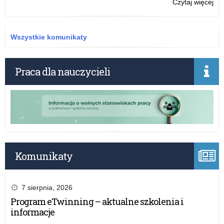
w
o:
Czytaj więcej
edy
„Pr
20
Ko
Jut
Wszystkie komunikaty
–
20
ml
Praca dla nauczycieli
zł
na
pra
prz
i
zaj
pra
tec
Komunikaty
7 sierpnia, 2026
Program eTwinning – aktualne szkolenia i
informacje