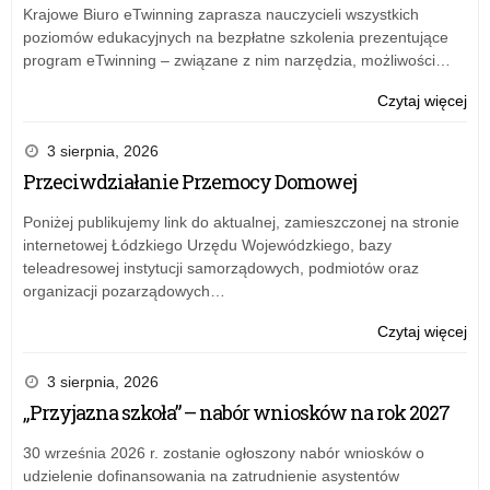
Krajowe Biuro eTwinning zaprasza nauczycieli wszystkich
poziomów edukacyjnych na bezpłatne szkolenia prezentujące
program eTwinning – związane z nim narzędzia, możliwości…
o:
Czytaj więcej
Pr
eTw
3 sierpnia, 2026
–
Przeciwdziałanie Przemocy Domowej
akt
szk
Poniżej publikujemy link do aktualnej, zamieszczonej na stronie
i
internetowej Łódzkiego Urzędu Wojewódzkiego, bazy
inf
teleadresowej instytucji samorządowych, podmiotów oraz
organizacji pozarządowych…
o:
Czytaj więcej
Prz
Pr
3 sierpnia, 2026
Do
„Przyjazna szkoła” – nabór wniosków na rok 2027
30 września 2026 r. zostanie ogłoszony nabór wniosków o
udzielenie dofinansowania na zatrudnienie asystentów