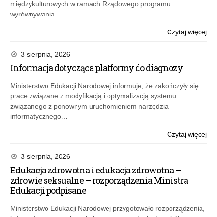
międzykulturowych w ramach Rządowego programu
wyrównywania…
o:
Czytaj więcej
„Pr
szk
3 sierpnia, 2026
–
Informacja dotycząca platformy do diagnozy
na
wn
Ministerstwo Edukacji Narodowej informuje, że zakończyły się
na
prace związane z modyfikacją i optymalizacją systemu
rok
związanego z ponownym uruchomieniem narzędzia
20
informatycznego…
o:
Czytaj więcej
Inf
dot
3 sierpnia, 2026
pla
Edukacja zdrowotna i edukacja zdrowotna –
do
zdrowie seksualne – rozporządzenia Ministra
dia
Edukacji podpisane
Ministerstwo Edukacji Narodowej przygotowało rozporządzenia,