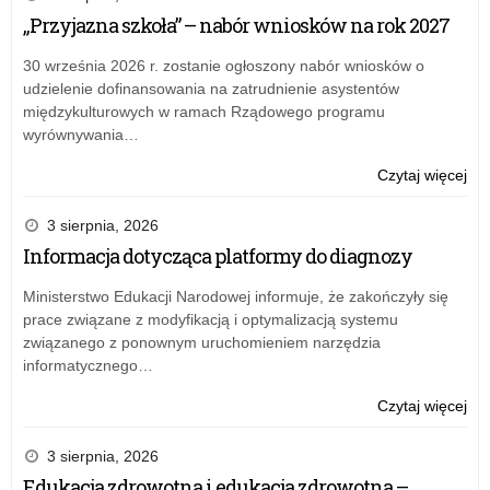
Tel
„Przyjazna szkoła” – nabór wniosków na rok 2027
Zau
dla
30 września 2026 r. zostanie ogłoszony nabór wniosków o
Dzi
udzielenie dofinansowania na zatrudnienie asystentów
i
międzykulturowych w ramach Rządowego programu
Mło
wyrównywania…
–
72
o:
Czytaj więcej
61
Reg
61
Int
3 sierpnia, 2026
Tel
Informacja dotycząca platformy do diagnozy
Zau
dla
Ministerstwo Edukacji Narodowej informuje, że zakończyły się
Dzi
prace związane z modyfikacją i optymalizacją systemu
i
związanego z ponownym uruchomieniem narzędzia
Mło
informatycznego…
–
72
o:
Czytaj więcej
61
Reg
61
Int
3 sierpnia, 2026
Tel
Edukacja zdrowotna i edukacja zdrowotna –