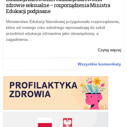
Zau
zdrowie seksualne – rozporządzenia Ministra
dla
Edukacji podpisane
Dzi
i
Ministerstwo Edukacji Narodowej przygotowało rozporządzenia,
Mło
które od nowego roku szkolnego wprowadzają do szkół
–
przedmiot edukacja zdrowotna jako obowiązkowy, a
72
zagadnienia…
61
61
o:
Czytaj więcej
Reg
Int
Wszystkie komunikaty
Tel
Zau
dla
Dzi
i
Mło
–
72
61
61