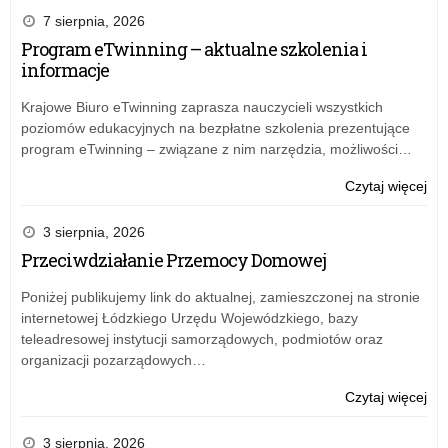
7 sierpnia, 2026
Program eTwinning – aktualne szkolenia i
informacje
Krajowe Biuro eTwinning zaprasza nauczycieli wszystkich
poziomów edukacyjnych na bezpłatne szkolenia prezentujące
program eTwinning – związane z nim narzędzia, możliwości…
o:
Czytaj więcej
Reg
Int
3 sierpnia, 2026
Tel
Przeciwdziałanie Przemocy Domowej
Zau
dla
Poniżej publikujemy link do aktualnej, zamieszczonej na stronie
Dzi
internetowej Łódzkiego Urzędu Wojewódzkiego, bazy
i
teleadresowej instytucji samorządowych, podmiotów oraz
Mło
organizacji pozarządowych…
–
72
o:
Czytaj więcej
61
Reg
61
Int
3 sierpnia, 2026