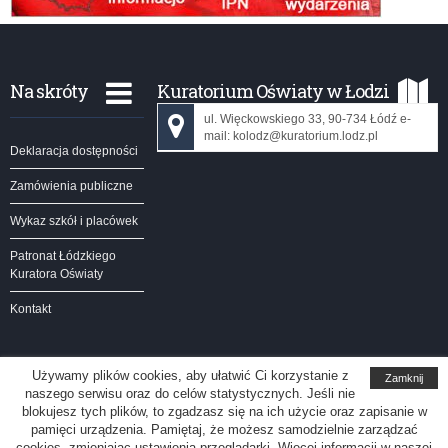
Na skróty
Kuratorium Oświaty w Łodzi
ul. Więckowskiego 33, 90-734 Łódź e-
mail: kolodz@kuratorium.lodz.pl
Deklaracja dostępności
Zamówienia publiczne
Wykaz szkół i placówek
Patronat Łódzkiego
Kuratora Oświaty
Kontakt
Używamy plików cookies, aby ułatwić Ci korzystanie z
Zamknij
naszego serwisu oraz do celów statystycznych. Jeśli nie
Kuratorium Oświaty w Łodzi
blokujesz tych plików, to zgadzasz się na ich użycie oraz zapisanie w
pamięci urządzenia. Pamiętaj, że możesz samodzielnie zarządzać
Redakcja serwisu