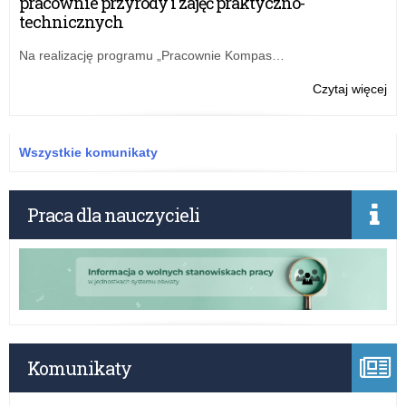
pracownie przyrody i zajęć praktyczno-
dla
technicznych
Dzi
i
Na realizację programu „Pracownie Kompas…
Mło
–
o:
Czytaj więcej
72
Reg
61
Int
61
Tel
Wszystkie komunikaty
Zau
dla
Dzi
Praca dla nauczycieli
i
Mło
–
72
61
61
Komunikaty