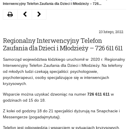
Interwencyjny Telefon Zaufania dla Dzieci i Młodzieży – 726...
Drukuj
Następny
Poprzedni
artykuł
artykuł
23 lutego, 2022
Kampania
Zaproszenie
Regionalny Interwencyjny Telefon
informacyjna
na
Zaufania dla Dzieci i Młodzieży – 726 611 611
dotycząca
kurs
Samorząd województwa łódzkiego uruchomił w 2020 r. Regionalny
leczenia
„Odkrywamy
Interwencyjny Telefon Zaufania dla Dzieci i Młodzieży. Na telefony
od młodych ludzi czekają specjaliści: psychologowie,
depresji
Prawo
psychoterapeuci, osoby specjalizujące się w interwencjach
Humanitarne”
kryzysowych.
Wsparcie można uzyskać dzwoniąc na numer
726 611 611
w
godzinach od 15 do 18.
Z kolei od godziny 18 do 21 specjaliści dyżurują na Snapchacie i
Messengerze (pogadajmytutaj).
Telefon jest odpowiedzią i wsparciem w sytuacjach kryzysowych,