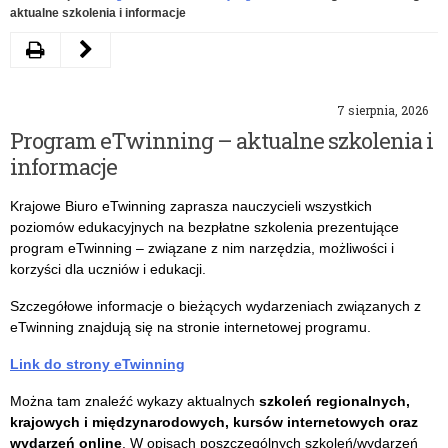
aktualne szkolenia i informacje
Drukuj
Poprzedni
artykuł
7 sierpnia, 2026
Przeciwdziałanie
Program eTwinning – aktualne szkolenia i
Przemocy
informacje
Domowej
Krajowe Biuro eTwinning zaprasza nauczycieli wszystkich
poziomów edukacyjnych na bezpłatne szkolenia prezentujące
program eTwinning – związane z nim narzędzia, możliwości i
korzyści dla uczniów i edukacji.
Szczegółowe informacje o bieżących wydarzeniach związanych z
eTwinning
znajdują się na stronie internetowej programu.
Link do strony eTwinning
Można tam znaleźć wykazy aktualnych
szkoleń regionalnych,
krajowych i międzynarodowych, kursów internetowych oraz
wydarzeń online
. W opisach poszczególnych szkoleń/wydarzeń