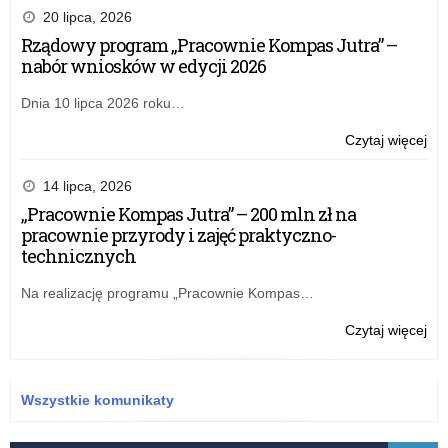
20 lipca, 2026
Rządowy program „Pracownie Kompas Jutra” –
nabór wniosków w edycji 2026
Dnia 10 lipca 2026 roku…
o:
Czytaj więcej
Pr
eTw
14 lipca, 2026
–
„Pracownie Kompas Jutra” – 200 mln zł na
akt
pracownie przyrody i zajęć praktyczno-
szk
technicznych
i
inf
Na realizację programu „Pracownie Kompas…
o:
Czytaj więcej
Pr
eTw
–
Wszystkie komunikaty
akt
szk