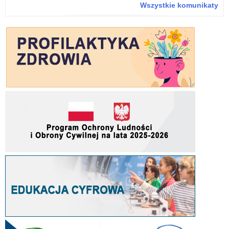
eTw
Wszystkie komunikaty
–
akt
szk
i
inf