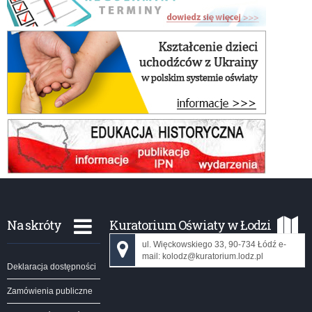
Na skróty
Kuratorium Oświaty w Łodzi
ul. Więckowskiego 33, 90-734 Łódź e-
mail: kolodz@kuratorium.lodz.pl
Deklaracja dostępności
Zamówienia publiczne