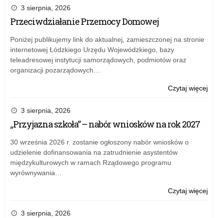
eTw
3 sierpnia, 2026
–
Przeciwdziałanie Przemocy Domowej
akt
szk
Poniżej publikujemy link do aktualnej, zamieszczonej na stronie
i
internetowej Łódzkiego Urzędu Wojewódzkiego, bazy
inf
teleadresowej instytucji samorządowych, podmiotów oraz
organizacji pozarządowych…
o:
Czytaj więcej
Pr
eTw
3 sierpnia, 2026
–
„Przyjazna szkoła” – nabór wniosków na rok 2027
akt
szk
30 września 2026 r. zostanie ogłoszony nabór wniosków o
i
udzielenie dofinansowania na zatrudnienie asystentów
inf
międzykulturowych w ramach Rządowego programu
wyrównywania…
o:
Czytaj więcej
Pr
eTw
3 sierpnia, 2026