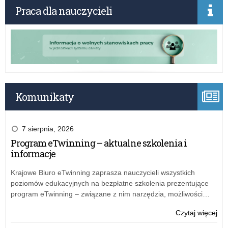
i
Praca dla nauczycieli
inf
Komunikaty
7 sierpnia, 2026
Program eTwinning – aktualne szkolenia i
informacje
Krajowe Biuro eTwinning zaprasza nauczycieli wszystkich
poziomów edukacyjnych na bezpłatne szkolenia prezentujące
program eTwinning – związane z nim narzędzia, możliwości…
o:
Czytaj więcej
Pr