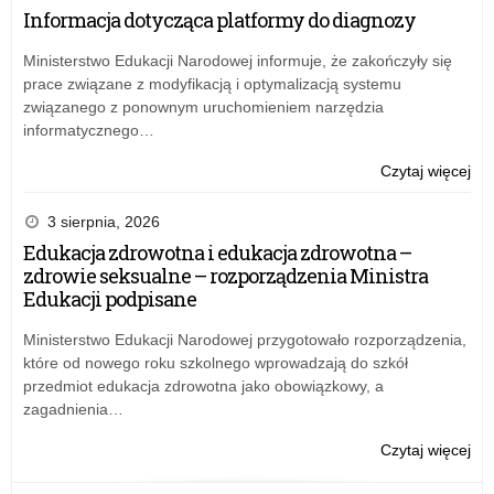
–
Informacja dotycząca platformy do diagnozy
akt
szk
Ministerstwo Edukacji Narodowej informuje, że zakończyły się
i
prace związane z modyfikacją i optymalizacją systemu
inf
związanego z ponownym uruchomieniem narzędzia
informatycznego…
o:
Czytaj więcej
Pr
eTw
3 sierpnia, 2026
–
Edukacja zdrowotna i edukacja zdrowotna –
akt
zdrowie seksualne – rozporządzenia Ministra
szk
Edukacji podpisane
i
inf
Ministerstwo Edukacji Narodowej przygotowało rozporządzenia,
które od nowego roku szkolnego wprowadzają do szkół
przedmiot edukacja zdrowotna jako obowiązkowy, a
zagadnienia…
o:
Czytaj więcej
Pr