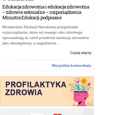
platformy
Edukacja zdrowotna i edukacja zdrowotna
do
– zdrowie seksualne – rozporządzenia
diagnozy
Ministra Edukacji podpisane
Ministerstwo Edukacji Narodowej przygotowało
rozporządzenia, które od nowego roku szkolnego
wprowadzają do szkół przedmiot edukacja zdrowotna
jako obowiązkowy, a zagadnienia…
o:
Czytaj więcej
Edukacja
zdrowotna
Wszystkie komunikaty
i
edukacja
zdrowotna
–
zdrowie
seksualne
–
rozporządzeni
Ministra