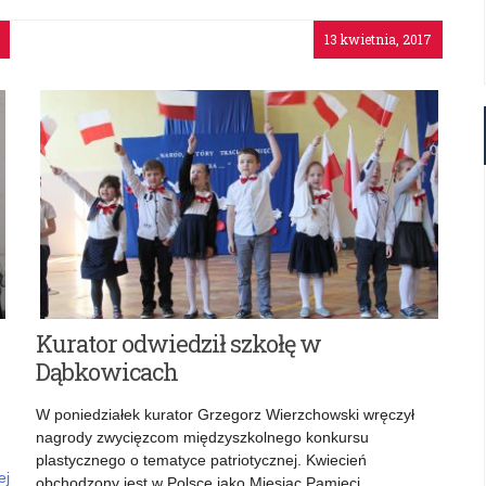
13 kwietnia, 2017
Kurator odwiedził szkołę w
Dąbkowicach
W poniedziałek kurator Grzegorz Wierzchowski wręczył
nagrody zwycięzcom międzyszkolnego konkursu
plastycznego o tematyce patriotycznej. Kwiecień
ej
obchodzony jest w Polsce jako Miesiąc Pamięci