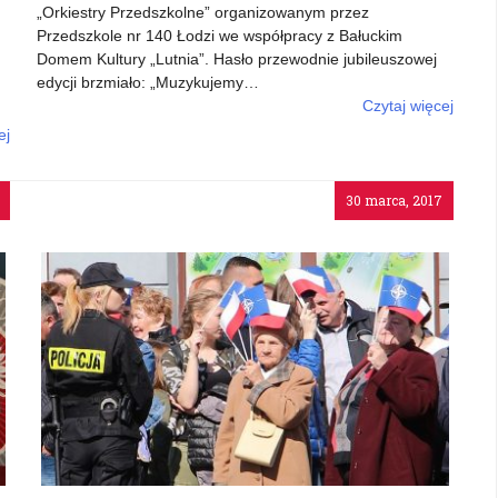
„Orkiestry Przedszkolne” organizowanym przez
Przedszkole nr 140 Łodzi we współpracy z Bałuckim
Domem Kultury „Lutnia”. Hasło przewodnie jubileuszowej
edycji brzmiało: „Muzykujemy…
Czytaj więcej
o: Przedszkolaki zagrały w „Lutni”
ej
30 marca, 2017