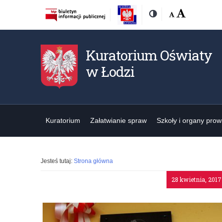
Rozmiar
Domyślna
Wielka
Kontrast
czcionki:
Kuratorium Oświaty
w Łodzi
Kuratorium
Załatwianie spraw
Szkoły i organy pro
Jesteś tutaj:
Strona główna
28 kwietnia, 2017