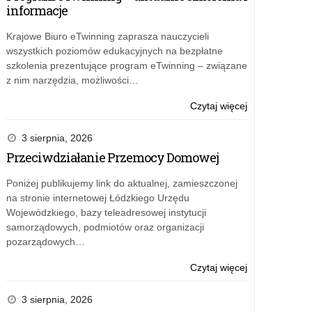
informacje
Krajowe Biuro eTwinning zaprasza nauczycieli
wszystkich poziomów edukacyjnych na bezpłatne
szkolenia prezentujące program eTwinning – związane
z nim narzędzia, możliwości…
o:
Czytaj więcej
Program
eTwinning
3 sierpnia, 2026
–
Przeciwdziałanie Przemocy Domowej
aktualne
szkolenia
Poniżej publikujemy link do aktualnej, zamieszczonej
i
na stronie internetowej Łódzkiego Urzędu
informacje
Wojewódzkiego, bazy teleadresowej instytucji
samorządowych, podmiotów oraz organizacji
pozarządowych…
o:
Czytaj więcej
Przeciwdziałan
Przemocy
3 sierpnia, 2026
Domowej