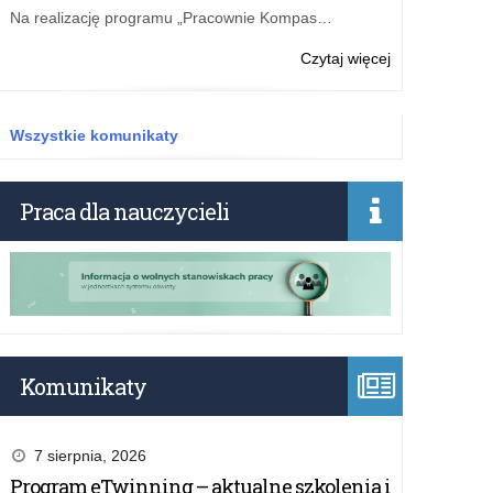
nabór
Na realizację programu „Pracownie Kompas…
wniosków
w
o:
Czytaj więcej
edycji
„Pracownie
2026
Kompas
Jutra”
Wszystkie komunikaty
–
200
mln
Praca dla nauczycieli
zł
na
pracownie
przyrody
i
zajęć
praktyczno-
technicznych
Komunikaty
7 sierpnia, 2026
Program eTwinning – aktualne szkolenia i