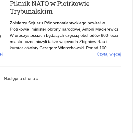
Piknik NATO w Piotrkowie
Trybunalskim
Żołnierzy Sojuszu Północnoatlantyckiego powitał w
Piotrkowie minister obrony narodowej Antoni Macierewicz.
ą
W uroczystościach będących częścią obchodów 800-lecia
miasta uczestniczyli także wojewoda Zbigniew Rau i
kurator oświaty Grzegorz Wierzchowski. Ponad 100…
ej
Czytaj więcej
o: Piknik NATO w Piotrkowie Trybunalskim
Następna strona »
ny