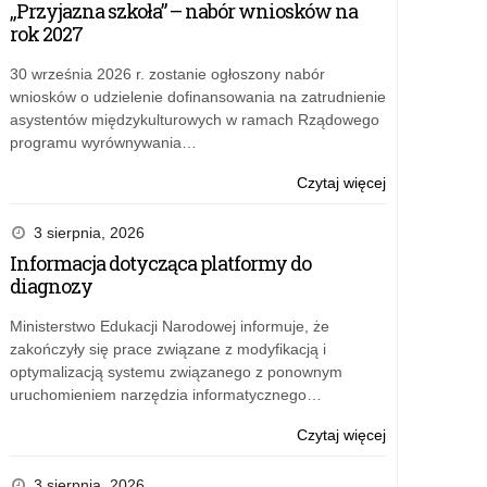
„Przyjazna szkoła” – nabór wniosków na
rok 2027
30 września 2026 r. zostanie ogłoszony nabór
wniosków o udzielenie dofinansowania na zatrudnienie
asystentów międzykulturowych w ramach Rządowego
programu wyrównywania…
o:
Czytaj więcej
„Przyjazna
szkoła”
3 sierpnia, 2026
–
Informacja dotycząca platformy do
nabór
diagnozy
wniosków
na
Ministerstwo Edukacji Narodowej informuje, że
rok
zakończyły się prace związane z modyfikacją i
2027
optymalizacją systemu związanego z ponownym
uruchomieniem narzędzia informatycznego…
o:
Czytaj więcej
Informacja
dotycząca
3 sierpnia, 2026