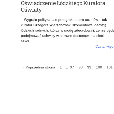
Oświadczenie Łódzkiego Kuratora
Oświaty
– Wygrała polityka, ale przegrało dobro uczniów – tak
kurator Grzegorz Wierzchowski skomentował decyzję
łódzkich radnych, którzy w środę zdecydowali, że nie będ
podejmować uchwały w sprawie dostosowania sieci
szkół…
Czytaj więc
o: Oświadczenie Łódzkiego Kuratora Oświaty
IDź
IDź
IDź
IDź
IDź
IDź
« Poprzednia strona
1
…
97
98
99
100
101
do
do
do
do
do
do
strony
strony
strony
strony
strony
stro