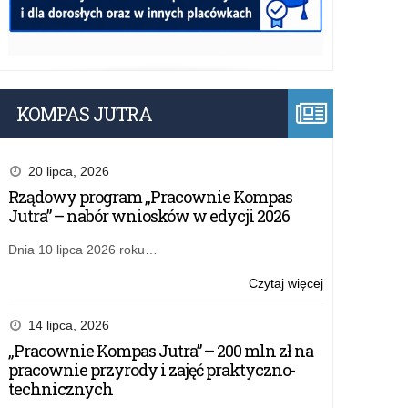
KOMPAS JUTRA
20 lipca, 2026
Rządowy program „Pracownie Kompas
Jutra” – nabór wniosków w edycji 2026
Dnia 10 lipca 2026 roku…
o:
Czytaj więcej
Rządowy
program
14 lipca, 2026
„Pracownie
„Pracownie Kompas Jutra” – 200 mln zł na
Kompas
pracownie przyrody i zajęć praktyczno-
Jutra”
technicznych
–