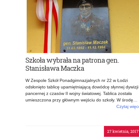
Szkoła wybrała na patrona gen.
Stanisława Maczka
W Zespole Szkół Ponadgimnazjalnych nr 22 w Łodzi
odsłonięto tablicę upamiętniającą dowódcę słynnej dywizji
pancernej z czasów II wojny światowej. Tablica została
umieszczona przy głównym wejściu do szkoły. W środę…
Czytaj więc
o: Szkoła wybrała na patrona gen. Stanisława Maczka
27 kwietnia, 2017