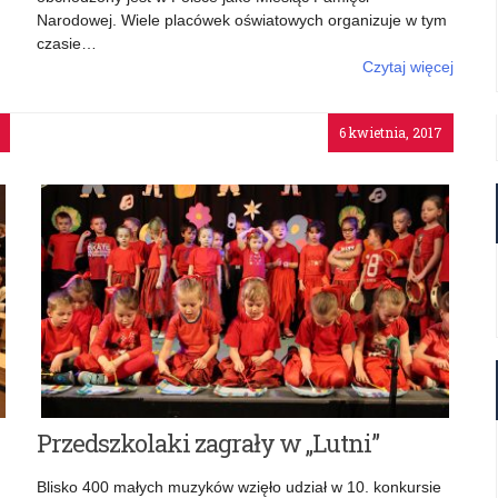
Narodowej. Wiele placówek oświatowych organizuje w tym
czasie…
Czytaj więcej
o: Kurator odwiedził szkołę w Dąbkowicach
6 kwietnia, 2017
Przedszkolaki zagrały w „Lutni”
Blisko 400 małych muzyków wzięło udział w 10. konkursie