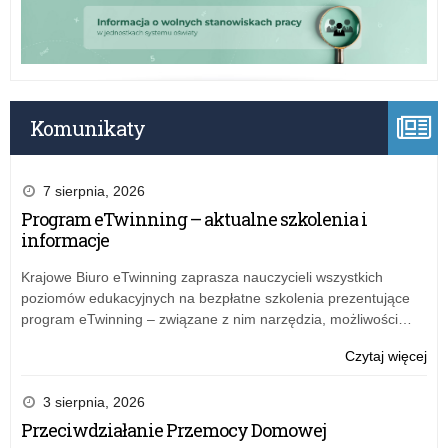
Komunikaty
7 sierpnia, 2026
Program eTwinning – aktualne szkolenia i
informacje
Krajowe Biuro eTwinning zaprasza nauczycieli wszystkich
poziomów edukacyjnych na bezpłatne szkolenia prezentujące
program eTwinning – związane z nim narzędzia, możliwości…
o:
Czytaj więcej
Wo
zak
3 sierpnia, 2026
rok
Przeciwdziałanie Przemocy Domowej
szk