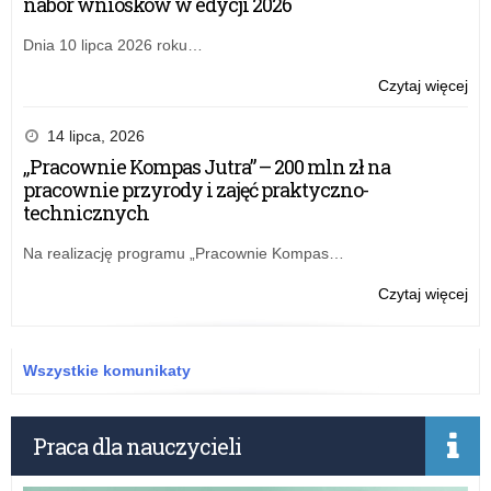
nabór wniosków w edycji 2026
Dnia 10 lipca 2026 roku…
o:
Czytaj więcej
Wo
zak
14 lipca, 2026
rok
„Pracownie Kompas Jutra” – 200 mln zł na
szk
pracownie przyrody i zajęć praktyczno-
technicznych
Na realizację programu „Pracownie Kompas…
o:
Czytaj więcej
Wo
zak
rok
Wszystkie komunikaty
szk
Praca dla nauczycieli