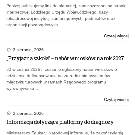
Poniżej publikujemy link do aktualnej, zamieszczonej na stronie
internetowej Łódzkiego Urzędu Wojewódzkiego, bazy
teleadresowej instytucji samorządowych, podmiotów oraz
organizacji pozarządowych…
o:
Czytaj więcej
Wo
zak
3 sierpnia, 2026
rok
„Przyjazna szkoła” – nabór wniosków na rok 2027
szk
30 września 2026 r. zostanie ogłoszony nabór wniosków o
udzielenie dofinansowania na zatrudnienie asystentów
międzykulturowych w ramach Rządowego programu
wyrównywania…
o:
Czytaj więcej
Wo
zak
3 sierpnia, 2026
rok
Informacja dotycząca platformy do diagnozy
szk
Ministerstwo Edukacji Narodowej informuje, że zakończyły się