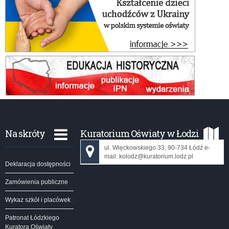
Na skróty
Kuratorium Oświaty w Łodzi
ul. Więckowskiego 33, 90-734 Łódź e-
mail: kolodz@kuratorium.lodz.pl
Deklaracja dostępności
Zamówienia publiczne
Wykaz szkół i placówek
Patronat Łódzkiego
Kuratora Oświaty