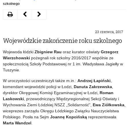
szkolnego
Drukuj
Następny
Poprzedni
artykuł
artykuł
23 czerwca, 2017
25
Uczeń
Wojewódzkie zakończenie roku szkolnego
lat
z
Wojewoda łódzki
Zbigniew Rau
oraz kurator oświaty
Grzegorz
Salezjańskiej
Łodzi
Wierzchowski
pożegnali rok szkolny 2016/2017 wspólnie ze
Organizacji
wyróżniony
społecznością Szkoły Podstawowej nr 1 im. Władysława Jagiełły w
Tuszynie.
Sportowej
w
W uroczystości uczestniczyli także m.in.:
Andrzej Łapiński
,
konkursie
komendant wojewódzki policji w Łodzi,
Danuta Zakrzewska
,
MEN
dyrektor Okręgowej Komisji Egzaminacyjnej w Łodzi,
Roman
Laskowski
, przewodniczący Międzyregionalnej Sekcji Oświaty i
Wychowania Ziemi Łódzkiej NSZZ „Solidarność”,
Ewa Ziółkowska
,
wiceprezes zarządu Okręgu Łódzkiego Związku Nauczycielstwa
Polskiego. Posła na Sejm
Joannę Kopcińską
reprezentowała
Marta Wandzel
.