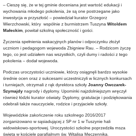
– Cieszę się, że w tej gminie doceniana jest wartość edukacji i
wychowania młodego pokolenia, że są one postrzegane jako
inwestycja w przyszłość – powiedział kurator Grzegorz
Wierzchowski, który wspólnie z burmistrzem Tuszyna
Witoldem
Małeckim
, powitał szkolną społeczność i gości.
Życzenia spełnienia wakacyjnych planów i odpoczynku złożył
uczniom i pedagogom wojewoda Zbigniew Rau. – Rodzicom życzę
tego, co jest udziałem nas wszystkich, czyli dumy i radości z tego
pokolenia – dodał wojewoda.
Podczas uroczystości uczniowie, którzy osiągnęli bardzo wysokie
średnie ocen oraz z sukcesami uczestniczyli w licznych konkursach
i turniejach, otrzymali z rąk dyrektora szkoły
Joanny Owczarek-
Szymajdy
nagrody i dyplomy. Upominki najzdolniejszym wręczył
również łódzki kurator oświaty. Dyplomy, gratulacje i podziękowania
odebrali także nauczyciele, rodzice i przyjaciele szkoły.
Wojewódzkie zakończenie roku szkolnego 2016/2017
zorganizowano w sąsiadującej z SP nr 1 w Tuszynie hali
widowiskowo-sportowej. Uroczystości szkolne poprzedziła msza
święta w kościele parafialnym św. Witalisa Męczennika.