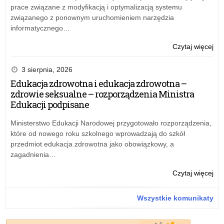
prace związane z modyfikacją i optymalizacją systemu
związanego z ponownym uruchomieniem narzędzia
informatycznego…
o:
Czytaj więcej
Wo
zak
3 sierpnia, 2026
rok
Edukacja zdrowotna i edukacja zdrowotna –
szk
zdrowie seksualne – rozporządzenia Ministra
Edukacji podpisane
Ministerstwo Edukacji Narodowej przygotowało rozporządzenia,
które od nowego roku szkolnego wprowadzają do szkół
przedmiot edukacja zdrowotna jako obowiązkowy, a
zagadnienia…
o:
Czytaj więcej
Wo
zak
Wszystkie komunikaty
rok
szk