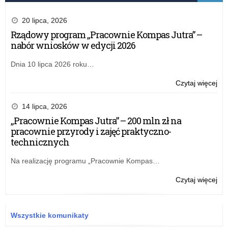
20 lipca, 2026
Rządowy program „Pracownie Kompas Jutra” –
nabór wniosków w edycji 2026
Dnia 10 lipca 2026 roku…
o:
Czytaj więcej
Otw
kon
14 lipca, 2026
wn
„Pracownie Kompas Jutra” – 200 mln zł na
na
pracownie przyrody i zajęć praktyczno-
rea
technicznych
pr
rz
Na realizację programu „Pracownie Kompas…
„Be
+”
o:
Czytaj więcej
w
Otw
20
kon
r.
wn
Wszystkie komunikaty
na