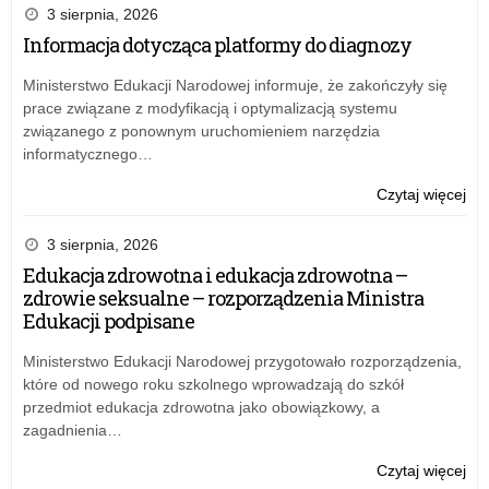
r.
kon
3 sierpnia, 2026
wn
Informacja dotycząca platformy do diagnozy
na
rea
Ministerstwo Edukacji Narodowej informuje, że zakończyły się
pr
prace związane z modyfikacją i optymalizacją systemu
rz
związanego z ponownym uruchomieniem narzędzia
„Be
informatycznego…
+”
w
o:
Czytaj więcej
20
Otw
r.
kon
3 sierpnia, 2026
wn
Edukacja zdrowotna i edukacja zdrowotna –
na
zdrowie seksualne – rozporządzenia Ministra
rea
Edukacji podpisane
pr
rz
Ministerstwo Edukacji Narodowej przygotowało rozporządzenia,
„Be
które od nowego roku szkolnego wprowadzają do szkół
+”
przedmiot edukacja zdrowotna jako obowiązkowy, a
w
zagadnienia…
20
r.
o:
Czytaj więcej