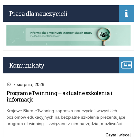
rea
pr
Praca dla nauczycieli
rz
„Be
+”
w
20
r.
Komunikaty
7 sierpnia, 2026
Program eTwinning – aktualne szkolenia i
informacje
Krajowe Biuro eTwinning zaprasza nauczycieli wszystkich
poziomów edukacyjnych na bezpłatne szkolenia prezentujące
program eTwinning – związane z nim narzędzia, możliwości…
o:
Czytaj więcej