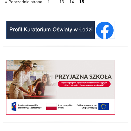
IDź
IDź
IDź
IDź
« Poprzednia strona
1
…
13
14
15
do
do
do
do
strony
strony
strony
strony