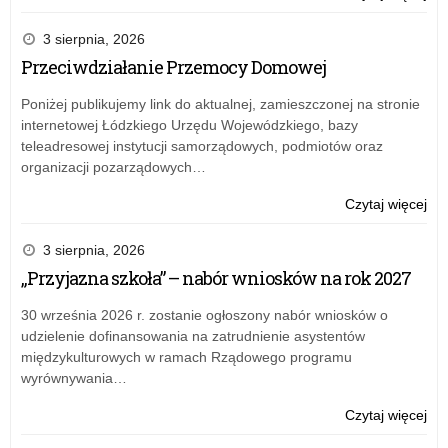
Otw
kon
3 sierpnia, 2026
wn
Przeciwdziałanie Przemocy Domowej
na
rea
Poniżej publikujemy link do aktualnej, zamieszczonej na stronie
pr
internetowej Łódzkiego Urzędu Wojewódzkiego, bazy
rz
teleadresowej instytucji samorządowych, podmiotów oraz
„Be
organizacji pozarządowych…
+”
w
o:
Czytaj więcej
20
Otw
r.
kon
3 sierpnia, 2026
wn
„Przyjazna szkoła” – nabór wniosków na rok 2027
na
rea
30 września 2026 r. zostanie ogłoszony nabór wniosków o
pr
udzielenie dofinansowania na zatrudnienie asystentów
rz
międzykulturowych w ramach Rządowego programu
„Be
wyrównywania…
+”
w
o:
Czytaj więcej
20
Otw