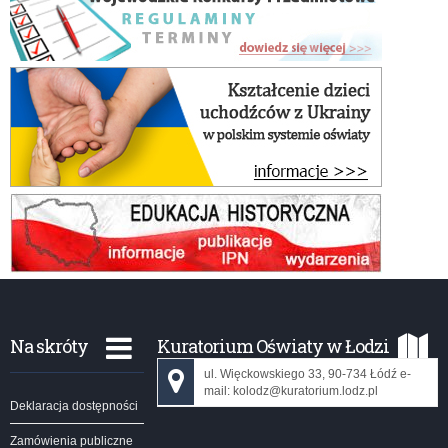
Na skróty
Kuratorium Oświaty w Łodzi
ul. Więckowskiego 33, 90-734 Łódź e-
mail: kolodz@kuratorium.lodz.pl
Deklaracja dostępności
Zamówienia publiczne