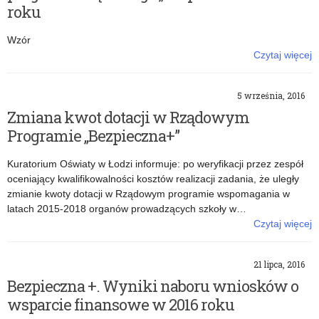
roku
Wzór
Czytaj więcej
o: Wzór sprawozdania końcowego z wykonania zadania
publicznego w ramach programu rządowego „Bezpieczna+” w 2016
5 września, 2016
roku
Zmiana kwot dotacji w Rządowym
Programie „Bezpieczna+”
Kuratorium Oświaty w Łodzi informuje: po weryfikacji przez zespół
oceniający kwalifikowalności kosztów realizacji zadania, że uległy
zmianie kwoty dotacji w Rządowym programie wspomagania w
latach 2015-2018 organów prowadzących szkoły w…
Czytaj więcej
o: Zmiana kwot dotacji w Rządowym Programie „Bezpieczna+”
21 lipca, 2016
Bezpieczna +. Wyniki naboru wniosków o
wsparcie finansowe w 2016 roku