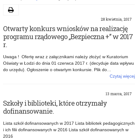
Drukuj
28 kwietnia, 2017
Archiwa:
Otwarty konkurs wniosków na realizację
Programy
programu rządowego „Bezpieczna +” w 2017
r.
rządowe
Uwaga ! Ofertę wraz z załącznikami należy złożyć w Kuratorium
Oświaty w Łodzi do dnia 01 czerwca 2017 r. (decyduje data wpływu
do urzędu). Ogłoszenie o otwartym konkursie. Plik do…
Czytaj więcej
o: Otwarty konkurs wniosków na realizację programu rządowego
„Bezpieczna +” w 2017 r.
13 marca, 2017
Szkoły i biblioteki, które otrzymały
dofinansowanie.
Lista szkół dofinansowanych w 2017 Lista bibliotek pedagogicznych
i ich filii dofinansowanych w 2016 Lista szkół dofinansowanych w
2016