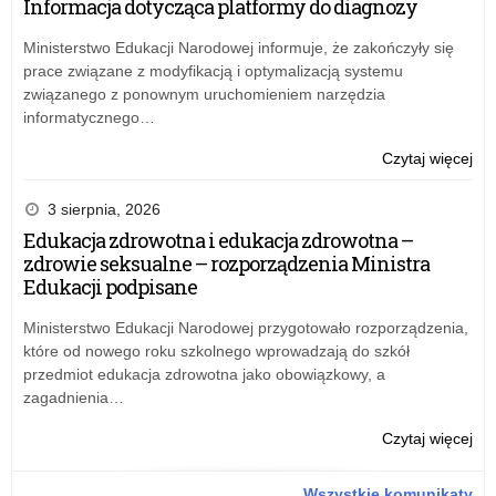
Informacja dotycząca platformy do diagnozy
na
wn
Ministerstwo Edukacji Narodowej informuje, że zakończyły się
na
prace związane z modyfikacją i optymalizacją systemu
rok
związanego z ponownym uruchomieniem narzędzia
20
informatycznego…
o:
Czytaj więcej
Inf
dot
3 sierpnia, 2026
pla
Edukacja zdrowotna i edukacja zdrowotna –
do
zdrowie seksualne – rozporządzenia Ministra
dia
Edukacji podpisane
Ministerstwo Edukacji Narodowej przygotowało rozporządzenia,
które od nowego roku szkolnego wprowadzają do szkół
przedmiot edukacja zdrowotna jako obowiązkowy, a
zagadnienia…
o:
Czytaj więcej
Edu
zdr
Wszystkie komunikaty