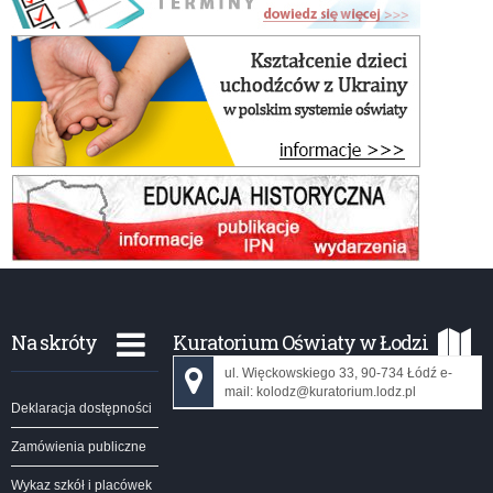
Na skróty
Kuratorium Oświaty w Łodzi
ul. Więckowskiego 33, 90-734 Łódź e-
mail: kolodz@kuratorium.lodz.pl
Deklaracja dostępności
Zamówienia publiczne
Wykaz szkół i placówek