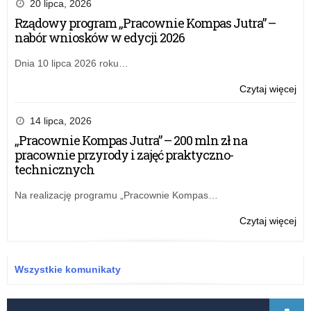
20 lipca, 2026
Rządowy program „Pracownie Kompas Jutra” –
nabór wniosków w edycji 2026
Dnia 10 lipca 2026 roku…
o:
Czytaj więcej
Rz
pr
14 lipca, 2026
„Pr
„Pracownie Kompas Jutra” – 200 mln zł na
Ko
pracownie przyrody i zajęć praktyczno-
Jut
technicznych
–
na
Na realizację programu „Pracownie Kompas…
wn
w
o:
Czytaj więcej
edy
„Pr
20
Ko
Jut
Wszystkie komunikaty
–
20
ml