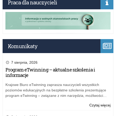
Praca dla nauczycieli
zł
na
pra
prz
i
zaj
pra
tec
Komunikaty
7 sierpnia, 2026
Program eTwinning – aktualne szkolenia i
informacje
Krajowe Biuro eTwinning zaprasza nauczycieli wszystkich
poziomów edukacyjnych na bezpłatne szkolenia prezentujące
program eTwinning – związane z nim narzędzia, możliwości…
o:
Czytaj więcej
Pr
eTw