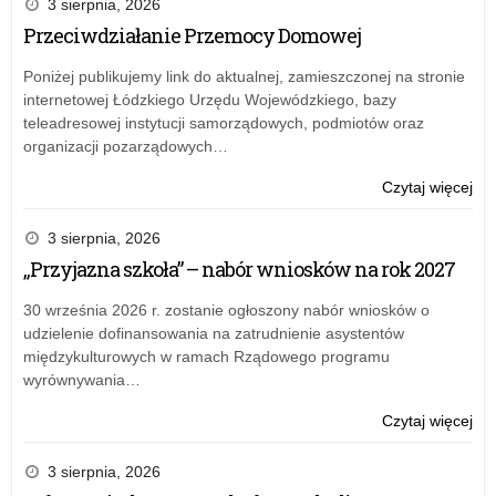
3 sierpnia, 2026
–
Przeciwdziałanie Przemocy Domowej
akt
szk
Poniżej publikujemy link do aktualnej, zamieszczonej na stronie
i
internetowej Łódzkiego Urzędu Wojewódzkiego, bazy
inf
teleadresowej instytucji samorządowych, podmiotów oraz
organizacji pozarządowych…
o:
Czytaj więcej
Prz
Pr
3 sierpnia, 2026
Do
„Przyjazna szkoła” – nabór wniosków na rok 2027
30 września 2026 r. zostanie ogłoszony nabór wniosków o
udzielenie dofinansowania na zatrudnienie asystentów
międzykulturowych w ramach Rządowego programu
wyrównywania…
o:
Czytaj więcej
„Pr
szk
3 sierpnia, 2026
–