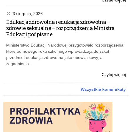
Paź
20
3 sierpnia, 2026
Edukacja zdrowotna i edukacja zdrowotna –
zdrowie seksualne – rozporządzenia Ministra
Edukacji podpisane
Ministerstwo Edukacji Narodowej przygotowało rozporządzenia,
które od nowego roku szkolnego wprowadzają do szkół
przedmiot edukacja zdrowotna jako obowiązkowy, a
zagadnienia…
o:
Czytaj więcej
Paź
20
Wszystkie komunikaty