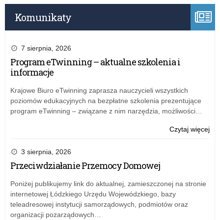
Komunikaty
7 sierpnia, 2026
Program eTwinning – aktualne szkolenia i
informacje
Krajowe Biuro eTwinning zaprasza nauczycieli wszystkich
poziomów edukacyjnych na bezpłatne szkolenia prezentujące
program eTwinning – związane z nim narzędzia, możliwości…
o:
Czytaj więcej
Paź
20
3 sierpnia, 2026
Przeciwdziałanie Przemocy Domowej
Poniżej publikujemy link do aktualnej, zamieszczonej na stronie
internetowej Łódzkiego Urzędu Wojewódzkiego, bazy
teleadresowej instytucji samorządowych, podmiotów oraz
organizacji pozarządowych…