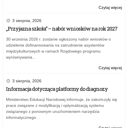
o:
Czytaj więcej
Paź
20
3 sierpnia, 2026
„Przyjazna szkoła” – nabór wniosków na rok 2027
30 września 2026 r. zostanie ogłoszony nabór wniosków o
udzielenie dofinansowania na zatrudnienie asystentów
międzykulturowych w ramach Rządowego programu
wyrównywania…
o:
Czytaj więcej
Paź
20
3 sierpnia, 2026
Informacja dotycząca platformy do diagnozy
Ministerstwo Edukacji Narodowej informuje, że zakończyły się
prace związane z modyfikacją i optymalizacją systemu
związanego z ponownym uruchomieniem narzędzia
informatycznego…
o:
Czytaj więcej