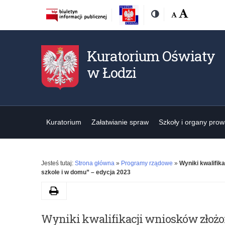
Rozmiar
Domyślna
Wielka
Kontrast
czcionki:
Kuratorium Oświaty
w Łodzi
Kuratorium
Załatwianie spraw
Szkoły i organy pro
Jesteś tutaj:
Strona główna
»
Programy rządowe
»
Wyniki kwalifi
szkole i w domu” – edycja 2023
Drukuj
Wyniki kwalifikacji wniosków złoż