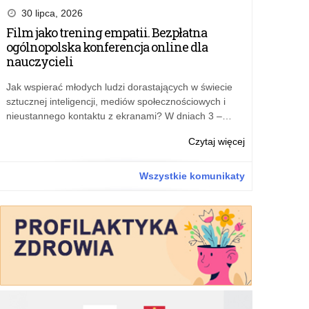
domu”
kwalifikacji
30 lipca, 2026
–
wniosków
Film jako trening empatii. Bezpłatna
edycja
złożonych
ogólnopolska konferencja online dla
2023
w
nauczycieli
ramach
rządowego
Jak wspierać młodych ludzi dorastających w świecie
programu
sztucznej inteligencji, mediów społecznościowych i
„Posiłek
nieustannego kontaktu z ekranami? W dniach 3 –…
w
szkole
o:
Czytaj więcej
i
Wyniki
w
kwalifikacji
Wszystkie komunikaty
domu”
wniosków
–
złożonych
edycja
w
2023
ramach
rządowego
programu
„Posiłek
w
szkole