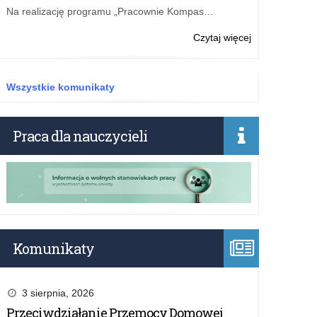
rządowego
Na realizację programu „Pracownie Kompas…
programu
„Posiłek
o:
Czytaj więcej
w
Wyniki
szkole
kwalifikacji
i
wniosków
Wszystkie komunikaty
w
złożonych
domu”
w
–
ramach
Praca dla nauczycieli
edycja
rządowego
2023
programu
„Posiłek
w
szkole
i
w
domu”
Komunikaty
–
edycja
2023
3 sierpnia, 2026
Przeciwdziałanie Przemocy Domowej