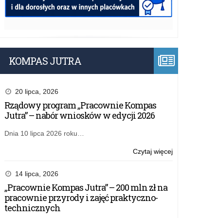
KOMPAS JUTRA
20 lipca, 2026
Rządowy program „Pracownie Kompas
Jutra” – nabór wniosków w edycji 2026
Dnia 10 lipca 2026 roku…
o:
Czytaj więcej
Wyniki
kwalifikacji
14 lipca, 2026
wniosków
„Pracownie Kompas Jutra” – 200 mln zł na
złożonych
pracownie przyrody i zajęć praktyczno-
w
technicznych
ramach