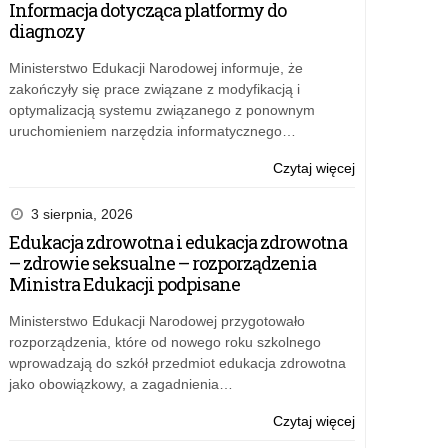
Informacja dotycząca platformy do
–
złożonych
diagnozy
edycja
w
2023
ramach
Ministerstwo Edukacji Narodowej informuje, że
rządowego
zakończyły się prace związane z modyfikacją i
programu
optymalizacją systemu związanego z ponownym
„Posiłek
uruchomieniem narzędzia informatycznego…
w
szkole
o:
Czytaj więcej
i
Wyniki
w
kwalifikacji
3 sierpnia, 2026
domu”
wniosków
Edukacja zdrowotna i edukacja zdrowotna
–
złożonych
– zdrowie seksualne – rozporządzenia
edycja
w
Ministra Edukacji podpisane
2023
ramach
rządowego
Ministerstwo Edukacji Narodowej przygotowało
programu
rozporządzenia, które od nowego roku szkolnego
„Posiłek
wprowadzają do szkół przedmiot edukacja zdrowotna
w
jako obowiązkowy, a zagadnienia…
szkole
i
o:
Czytaj więcej
w
Wyniki