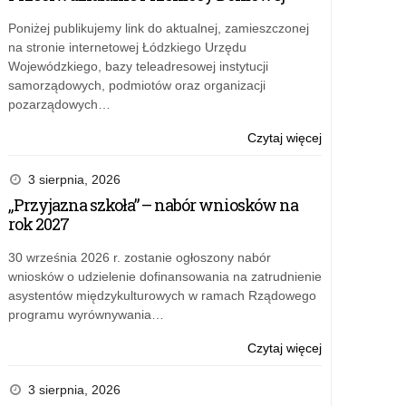
Poniżej publikujemy link do aktualnej, zamieszczonej
na stronie internetowej Łódzkiego Urzędu
Wojewódzkiego, bazy teleadresowej instytucji
samorządowych, podmiotów oraz organizacji
pozarządowych…
o:
Czytaj więcej
Wyniki
kwalifikacji
3 sierpnia, 2026
wniosków
„Przyjazna szkoła” – nabór wniosków na
złożonych
rok 2027
w
ramach
30 września 2026 r. zostanie ogłoszony nabór
rządowego
wniosków o udzielenie dofinansowania na zatrudnienie
programu
asystentów międzykulturowych w ramach Rządowego
„Posiłek
programu wyrównywania…
w
szkole
o:
Czytaj więcej
i
Wyniki
w
kwalifikacji
3 sierpnia, 2026
domu”
wniosków