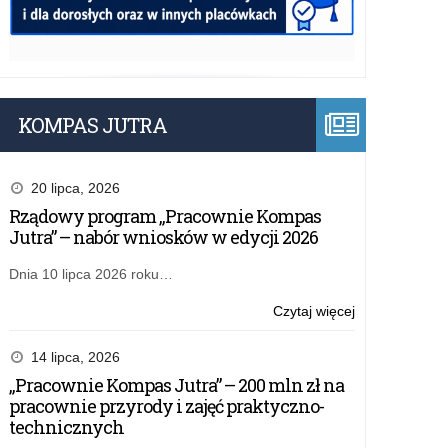
KOMPAS JUTRA
20 lipca, 2026
Rządowy program „Pracownie Kompas
Jutra” – nabór wniosków w edycji 2026
Dnia 10 lipca 2026 roku…
o:
Czytaj więcej
Wyniki
konkursu
14 lipca, 2026
na
„Pracownie Kompas Jutra” – 200 mln zł na
operatora
pracownie przyrody i zajęć praktyczno-
wojewódzkieg
technicznych
zadań