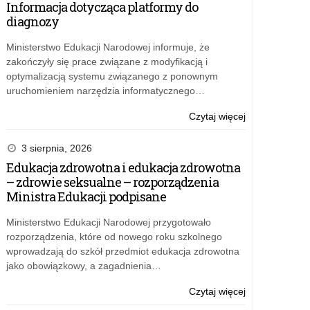
Informacja dotycząca platformy do
2027
operatora
diagnozy
wojewódzkieg
zadań
Ministerstwo Edukacji Narodowej informuje, że
związanych
zakończyły się prace związane z modyfikacją i
z
optymalizacją systemu związanego z ponownym
programem
uruchomieniem narzędzia informatycznego…
„Przyjazna
szkoła”
o:
Czytaj więcej
w
Wyniki
latach
konkursu
3 sierpnia, 2026
2025–
na
Edukacja zdrowotna i edukacja zdrowotna
2027
operatora
– zdrowie seksualne – rozporządzenia
wojewódzkieg
Ministra Edukacji podpisane
zadań
związanych
Ministerstwo Edukacji Narodowej przygotowało
z
rozporządzenia, które od nowego roku szkolnego
programem
wprowadzają do szkół przedmiot edukacja zdrowotna
„Przyjazna
jako obowiązkowy, a zagadnienia…
szkoła”
w
o:
Czytaj więcej
latach
Wyniki