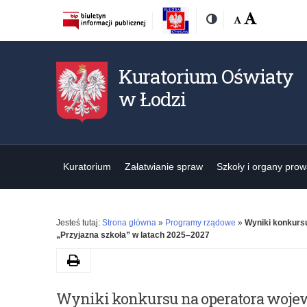
Rozmiar
Domyślna
Wielka
Kontrast
czcionki:
Kuratorium Oświaty
w Łodzi
Kuratorium
Załatwianie spraw
Szkoły i organy pro
Jesteś tutaj:
Strona główna
»
Programy rządowe
»
Wyniki konkurs
„Przyjazna szkoła” w latach 2025–2027
Drukuj
Wyniki konkursu na operatora woje