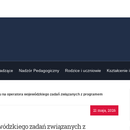
wadzące
Nadzór Pedagogiczny
Rodzice i uczniowie
Kształcenie 
u na operatora wojewódzkiego zadań związanych z programem
21 maja, 2026
wódzkiego zadań związanych z