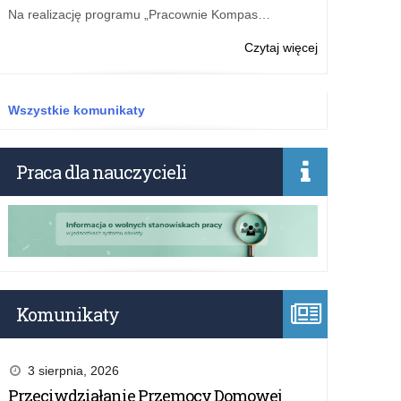
związanych
Na realizację programu „Pracownie Kompas…
z
programem
o:
Czytaj więcej
„Przyjazna
Wyniki
szkoła”
konkursu
w
na
Wszystkie komunikaty
latach
operatora
2025–
wojewódzkieg
2027
zadań
Praca dla nauczycieli
związanych
z
programem
„Przyjazna
szkoła”
w
latach
2025–
Komunikaty
2027
3 sierpnia, 2026
Przeciwdziałanie Przemocy Domowej