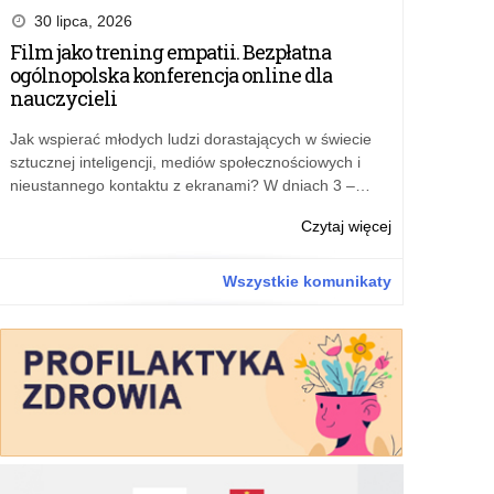
2025–
konkursu
30 lipca, 2026
2027
na
Film jako trening empatii. Bezpłatna
operatora
ogólnopolska konferencja online dla
wojewódzkieg
nauczycieli
zadań
związanych
Jak wspierać młodych ludzi dorastających w świecie
z
sztucznej inteligencji, mediów społecznościowych i
programem
nieustannego kontaktu z ekranami? W dniach 3 –…
„Przyjazna
szkoła”
o:
Czytaj więcej
w
Wyniki
latach
konkursu
Wszystkie komunikaty
2025–
na
2027
operatora
wojewódzkieg
zadań
związanych
z
programem
„Przyjazna
szkoła”