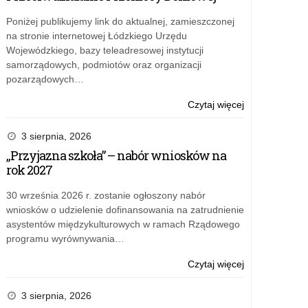
Poniżej publikujemy link do aktualnej, zamieszczonej
na stronie internetowej Łódzkiego Urzędu
Wojewódzkiego, bazy teleadresowej instytucji
samorządowych, podmiotów oraz organizacji
pozarządowych…
o:
Czytaj więcej
Wyniki
konkursu
3 sierpnia, 2026
na
„Przyjazna szkoła” – nabór wniosków na
operatora
rok 2027
wojewódzkieg
zadań
30 września 2026 r. zostanie ogłoszony nabór
związanych
wniosków o udzielenie dofinansowania na zatrudnienie
z
asystentów międzykulturowych w ramach Rządowego
programem
programu wyrównywania…
„Przyjazna
szkoła”
o:
Czytaj więcej
w
Wyniki
latach
konkursu
3 sierpnia, 2026
2025–
na