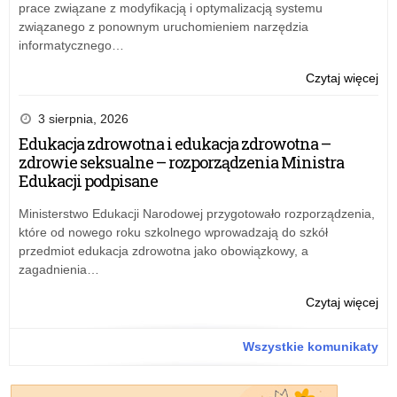
Po
prace związane z modyfikacją i optymalizacją systemu
im.
związanego z ponownym uruchomieniem narzędzia
Ja
informatycznego…
Pa
II
o:
Czytaj więcej
w
Ko
Ryc
na
3 sierpnia, 2026
sta
Edukacja zdrowotna i edukacja zdrowotna –
dyr
zdrowie seksualne – rozporządzenia Ministra
Szk
Edukacji podpisane
Po
im.
Ministerstwo Edukacji Narodowej przygotowało rozporządzenia,
Ja
które od nowego roku szkolnego wprowadzają do szkół
Pa
przedmiot edukacja zdrowotna jako obowiązkowy, a
II
zagadnienia…
w
Ryc
o:
Czytaj więcej
Ko
na
Wszystkie komunikaty
sta
dyr
Szk