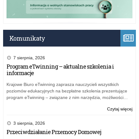
Pa
II
w
Ryc
Komunikaty
7 sierpnia, 2026
Program eTwinning – aktualne szkolenia i
informacje
Krajowe Biuro eTwinning zaprasza nauczycieli wszystkich
poziomów edukacyjnych na bezpłatne szkolenia prezentujące
program eTwinning – związane z nim narzędzia, możliwości…
o:
Czytaj więcej
Ko
na
3 sierpnia, 2026
sta
Przeciwdziałanie Przemocy Domowej
dyr