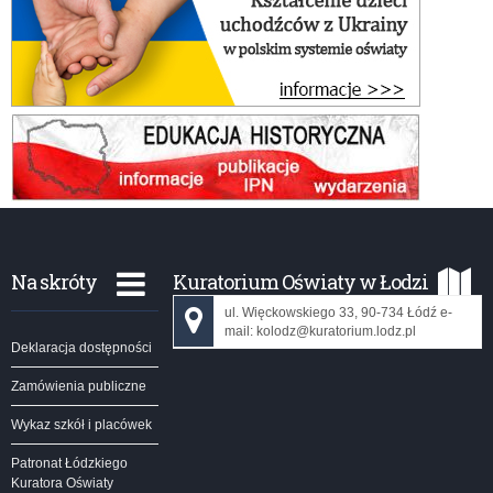
Na skróty
Kuratorium Oświaty w Łodzi
ul. Więckowskiego 33, 90-734 Łódź e-
mail: kolodz@kuratorium.lodz.pl
Deklaracja dostępności
Zamówienia publiczne
Wykaz szkół i placówek
Patronat Łódzkiego
Kuratora Oświaty