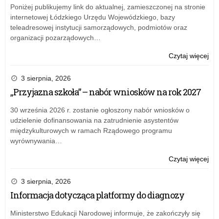
Szk
Poniżej publikujemy link do aktualnej, zamieszczonej na stronie
Po
internetowej Łódzkiego Urzędu Wojewódzkiego, bazy
im.
teleadresowej instytucji samorządowych, podmiotów oraz
Ja
organizacji pozarządowych…
Pa
II
o:
Czytaj więcej
w
Ko
Ryc
na
3 sierpnia, 2026
sta
„Przyjazna szkoła” – nabór wniosków na rok 2027
dyr
Szk
30 września 2026 r. zostanie ogłoszony nabór wniosków o
Po
udzielenie dofinansowania na zatrudnienie asystentów
im.
międzykulturowych w ramach Rządowego programu
Ja
wyrównywania…
Pa
II
o:
Czytaj więcej
w
Ko
Ryc
na
3 sierpnia, 2026
sta
Informacja dotycząca platformy do diagnozy
dyr
Szk
Ministerstwo Edukacji Narodowej informuje, że zakończyły się