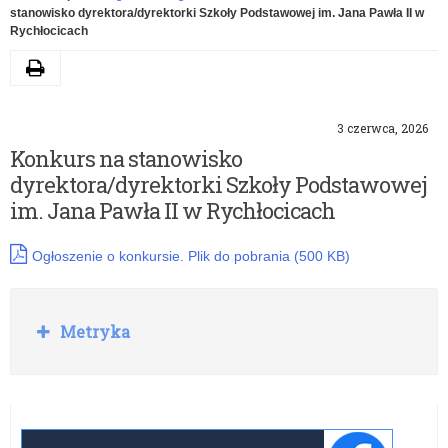
stanowisko dyrektora/dyrektorki Szkoły Podstawowej im. Jana Pawła II w
Rychłocicach
Drukuj
3 czerwca, 2026
Konkurs na stanowisko
dyrektora/dyrektorki Szkoły Podstawowej
im. Jana Pawła II w Rychłocicach
Ogłoszenie o konkursie. Plik do pobrania (500 KB)
Rozwiń
Metryka