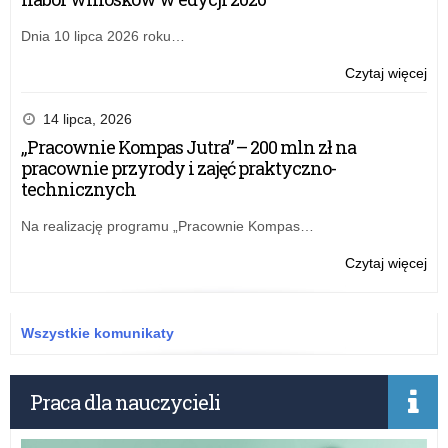
Dnia 10 lipca 2026 roku…
o:
Czytaj więcej
Ko
na
14 lipca, 2026
sta
„Pracownie Kompas Jutra” – 200 mln zł na
dyr
pracownie przyrody i zajęć praktyczno-
Szk
technicznych
Po
im.
Na realizację programu „Pracownie Kompas…
Ja
Pa
o:
Czytaj więcej
II
Ko
w
na
Ryc
sta
Wszystkie komunikaty
dyr
Szk
Po
Praca dla nauczycieli
im.
Ja