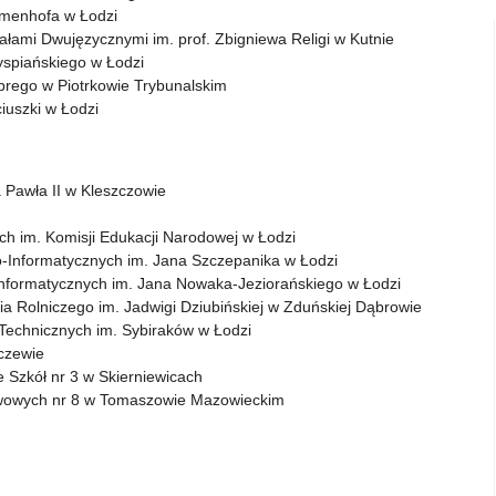
enhofa w Łodzi
i Dwujęzycznymi im. prof. Zbigniewa Religi w Kutnie
piańskiego w Łodzi
ego w Piotrkowie Trybunalskim
uszki w Łodzi
awła II w Kleszczowie
 im. Komisji Edukacji Narodowej w Łodzi
nformatycznych im. Jana Szczepanika w Łodzi
ormatycznych im. Jana Nowaka-Jeziorańskiego w Łodzi
olniczego im. Jadwigi Dziubińskiej w Zduńskiej Dąbrowie
chnicznych im. Sybiraków w Łodzi
czewie
zkół nr 3 w Skierniewicach
wych nr 8 w Tomaszowie Mazowieckim