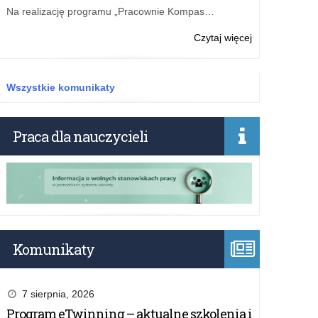
Na realizację programu „Pracownie Kompas…
o:
Czytaj więcej
Najlepsi
w
rankingu
Wszystkie komunikaty
Perspektyw
2024
Praca dla nauczycieli
Komunikaty
7 sierpnia, 2026
Program eTwinning – aktualne szkolenia i