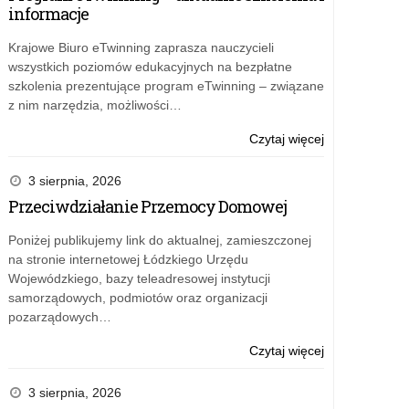
informacje
Krajowe Biuro eTwinning zaprasza nauczycieli
wszystkich poziomów edukacyjnych na bezpłatne
szkolenia prezentujące program eTwinning – związane
z nim narzędzia, możliwości…
o:
Czytaj więcej
Najlepsi
w
3 sierpnia, 2026
rankingu
Przeciwdziałanie Przemocy Domowej
Perspektyw
2024
Poniżej publikujemy link do aktualnej, zamieszczonej
na stronie internetowej Łódzkiego Urzędu
Wojewódzkiego, bazy teleadresowej instytucji
samorządowych, podmiotów oraz organizacji
pozarządowych…
o:
Czytaj więcej
Najlepsi
w
3 sierpnia, 2026
rankingu