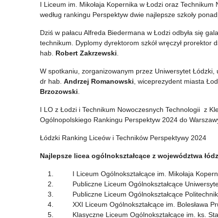
I Liceum im. Mikołaja Kopernika w Łodzi oraz Technikum 
szkoły
na
według rankingu Perspektyw dwie najlepsze szkoły pon
wysoko
stanowisku
Dziś w pałacu Alfreda Biedermana w Łodzi odbyła się gala,
w
Łódzkiego
technikum. Dyplomy dyrektorom szkół wręczył prorektor ds
hab.
Robert Zakrzewski
.
rankingu
Kuratora
W spotkaniu, zorganizowanym przez Uniwersytet Łódzki, ucz
Perspektyw
Oświaty
dr hab.
Andrzej Romanowski
, wiceprezydent miasta Ło
2024
Brzozowski
.
I LO z Łodzi i Technikum Nowoczesnych Technologii z Kle
Ogólnopolskiego Rankingu Perspektyw 2024 do Warszaw
Łódzki Ranking Liceów i Techników Perspektywy 2024
Najlepsze licea ogólnokształcące z województwa łód
I Liceum Ogólnokształcące im. Mikołaja Koperni
Publiczne Liceum Ogólnokształcące Uniwersytetu
Publiczne Liceum Ogólnokształcące Politechniki
XXI Liceum Ogólnokształcące im. Bolesława Pru
Klasyczne Liceum Ogólnokształcące im. ks. Stan