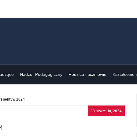
wadzące
Nadzór Pedagogiczny
Rodzice i uczniowie
Kształcenie 
erspektyw 2024
10 stycznia, 2024
4