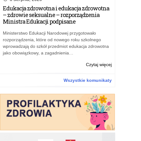
rankingu
Edukacja zdrowotna i edukacja zdrowotna
Perspektyw
– zdrowie seksualne – rozporządzenia
2024
Ministra Edukacji podpisane
Ministerstwo Edukacji Narodowej przygotowało
rozporządzenia, które od nowego roku szkolnego
wprowadzają do szkół przedmiot edukacja zdrowotna
jako obowiązkowy, a zagadnienia…
o:
Czytaj więcej
Najlepsi
w
Wszystkie komunikaty
rankingu
Perspektyw
2024