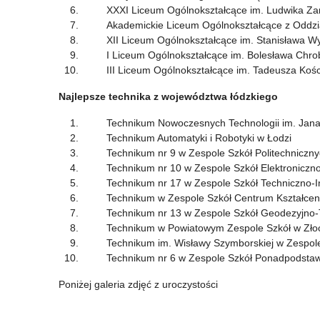
XXXI Liceum Ogólnokształcące im. Ludwika Zam
Akademickie Liceum Ogólnokształcące z Oddziałam
XII Liceum Ogólnokształcące im. Stanisława Wys
I Liceum Ogólnokształcące im. Bolesława Chrobr
III Liceum Ogólnokształcące im. Tadeusza Kości
Najlepsze technika z województwa łódzkiego
Technikum Nowoczesnych Technologii im. Jana P
Technikum Automatyki i Robotyki w Łodzi
Technikum nr 9 w Zespole Szkół Politechnicznych
Technikum nr 10 w Zespole Szkół Elektroniczno-I
Technikum nr 17 w Zespole Szkół Techniczno-Inf
Technikum w Zespole Szkół Centrum Kształcenia R
Technikum nr 13 w Zespole Szkół Geodezyjno-Te
Technikum w Powiatowym Zespole Szkół w Zło
Technikum im. Wisławy Szymborskiej w Zespole S
Technikum nr 6 w Zespole Szkół Ponadpodstawo
Poniżej galeria zdjęć z uroczystości