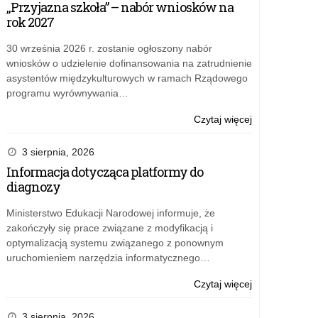
„Przyjazna szkoła” – nabór wniosków na
Perspektyw
rok 2027
2024
30 września 2026 r. zostanie ogłoszony nabór
wniosków o udzielenie dofinansowania na zatrudnienie
asystentów międzykulturowych w ramach Rządowego
programu wyrównywania…
o:
Czytaj więcej
Najlepsi
w
3 sierpnia, 2026
rankingu
Informacja dotycząca platformy do
Perspektyw
diagnozy
2024
Ministerstwo Edukacji Narodowej informuje, że
zakończyły się prace związane z modyfikacją i
optymalizacją systemu związanego z ponownym
uruchomieniem narzędzia informatycznego…
o:
Czytaj więcej
Najlepsi
w
3 sierpnia, 2026