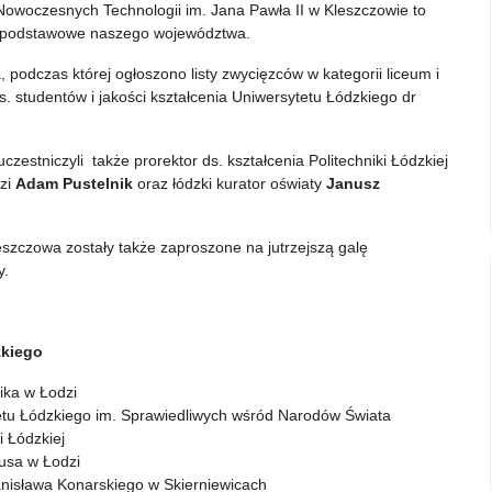
Nowoczesnych Technologii im. Jana Pawła II w Kleszczowie to
adpodstawowe naszego województwa.
 podczas której ogłoszono listy zwycięzców w kategorii liceum i
. studentów i jakości kształcenia Uniwersytetu Łódzkiego dr
estniczyli także prorektor ds. kształcenia Politechniki Łódzkiej
dzi
Adam Pustelnik
oraz łódzki kurator oświaty
Janusz
szczowa zostały także zaproszone na jutrzejszą galę
y.
zkiego
ka w Łodzi
 Łódzkiego im. Sprawiedliwych wśród Narodów Świata
 Łódzkiej
sa w Łodzi
isława Konarskiego w Skierniewicach