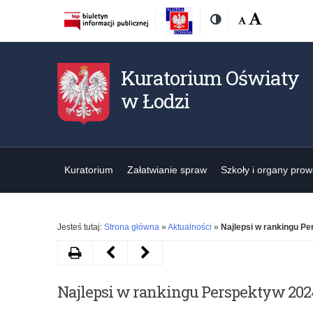
Rozmiar
Domyślna
Wielka
Kontrast
czcionki:
Kuratorium Oświaty
w Łodzi
Kuratorium
Załatwianie spraw
Szkoły i organy pro
Jesteś tutaj:
Strona główna
»
Aktualności
»
Najlepsi w rankingu P
Drukuj
Następny
Poprzedni
artykuł
artykuł
Najlepsi w rankingu Perspektyw 202
Łódzkie
Zmiana