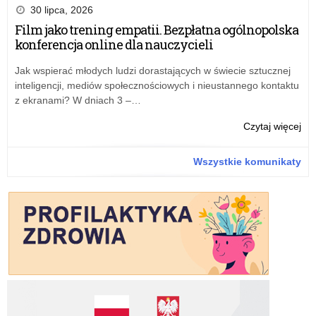
zdr
30 lipca, 2026
i
Film jako trening empatii. Bezpłatna ogólnopolska
edu
konferencja online dla nauczycieli
zdr
–
Jak wspierać młodych ludzi dorastających w świecie sztucznej
zdr
inteligencji, mediów społecznościowych i nieustannego kontaktu
sek
z ekranami? W dniach 3 –…
–
roz
o:
Czytaj więcej
Min
Fil
Edu
jak
Wszystkie komunikaty
pod
tre
emp
Bez
ogó
kon
onl
dla
nau