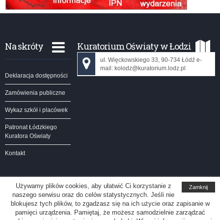
Na skróty
Kuratorium Oświaty w Łodzi
ul. Więckowskiego 33, 90-734 Łódź e-
mail: kolodz@kuratorium.lodz.pl
Deklaracja dostępności
Zamówienia publiczne
Wykaz szkół i placówek
Patronat Łódzkiego
Kuratora Oświaty
Kontakt
Używamy plików cookies, aby ułatwić Ci korzystanie z
Zamknij
naszego serwisu oraz do celów statystycznych. Jeśli nie
Kuratorium Oświaty w Łodzi
blokujesz tych plików, to zgadzasz się na ich użycie oraz zapisanie w
pamięci urządzenia. Pamiętaj, że możesz samodzielnie zarządzać
Redakcja serwisu