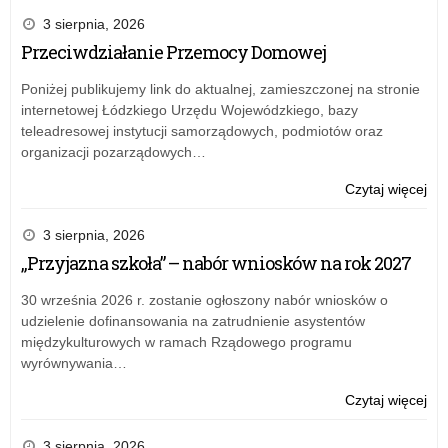
3 sierpnia, 2026
Przeciwdziałanie Przemocy Domowej
Poniżej publikujemy link do aktualnej, zamieszczonej na stronie
internetowej Łódzkiego Urzędu Wojewódzkiego, bazy
teleadresowej instytucji samorządowych, podmiotów oraz
organizacji pozarządowych…
o:
Czytaj więcej
Prz
Pr
3 sierpnia, 2026
Do
„Przyjazna szkoła” – nabór wniosków na rok 2027
30 września 2026 r. zostanie ogłoszony nabór wniosków o
udzielenie dofinansowania na zatrudnienie asystentów
międzykulturowych w ramach Rządowego programu
wyrównywania…
o:
Czytaj więcej
„Pr
szk
3 sierpnia, 2026