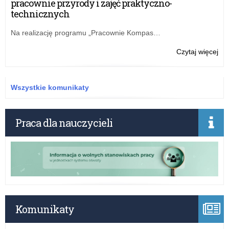
pracownie przyrody i zajęć praktyczno-
Jut
technicznych
–
na
Na realizację programu „Pracownie Kompas…
wn
w
o:
Czytaj więcej
edy
„Pr
20
Ko
Jut
Wszystkie komunikaty
–
20
ml
Praca dla nauczycieli
zł
na
pra
prz
i
zaj
pra
tec
Komunikaty