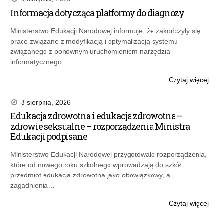
–
Informacja dotycząca platformy do diagnozy
na
wn
Ministerstwo Edukacji Narodowej informuje, że zakończyły się
na
prace związane z modyfikacją i optymalizacją systemu
rok
związanego z ponownym uruchomieniem narzędzia
20
informatycznego…
o:
Czytaj więcej
Inf
dot
3 sierpnia, 2026
pla
Edukacja zdrowotna i edukacja zdrowotna –
do
zdrowie seksualne – rozporządzenia Ministra
dia
Edukacji podpisane
Ministerstwo Edukacji Narodowej przygotowało rozporządzenia,
które od nowego roku szkolnego wprowadzają do szkół
przedmiot edukacja zdrowotna jako obowiązkowy, a
zagadnienia…
o:
Czytaj więcej
Edu