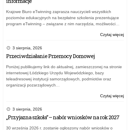
informacje
Krajowe Biuro eTwinning zaprasza nauczycieli wszystkich
poziomów edukacyjnych na bezpłatne szkolenia prezentujące
program eTwinning – związane z nim narzędzia, możliwości…
o:
Czytaj więcej
Na
na
3 sierpnia, 2026
sta
Przeciwdziałanie Przemocy Domowej
wiz
w
Poniżej publikujemy link do aktualnej, zamieszczonej na stronie
Wyd
internetowej Łódzkiego Urzędu Wojewódzkiego, bazy
Na
teleadresowej instytucji samorządowych, podmiotów oraz
Pe
organizacji pozarządowych…
o:
Czytaj więcej
Na
na
3 sierpnia, 2026
sta
„Przyjazna szkoła” – nabór wniosków na rok 2027
wiz
w
30 września 2026 r. zostanie ogłoszony nabór wniosków o