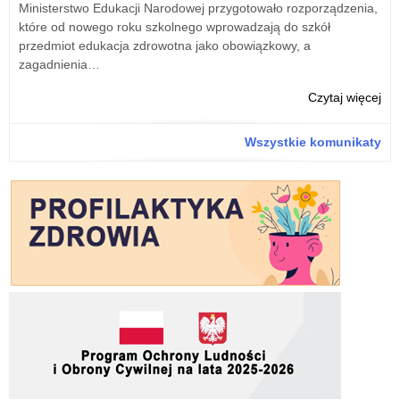
Na
Ministerstwo Edukacji Narodowej przygotowało rozporządzenia,
Pe
które od nowego roku szkolnego wprowadzają do szkół
przedmiot edukacja zdrowotna jako obowiązkowy, a
zagadnienia…
o:
Czytaj więcej
Na
na
Wszystkie komunikaty
sta
wiz
w
Wyd
Na
Pe