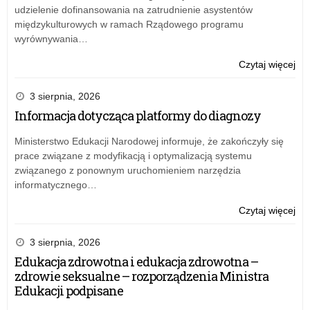
Wyd
udzielenie dofinansowania na zatrudnienie asystentów
Na
międzykulturowych w ramach Rządowego programu
Pe
wyrównywania…
o:
Czytaj więcej
Na
na
3 sierpnia, 2026
sta
Informacja dotycząca platformy do diagnozy
wiz
w
Ministerstwo Edukacji Narodowej informuje, że zakończyły się
Wyd
prace związane z modyfikacją i optymalizacją systemu
Na
związanego z ponownym uruchomieniem narzędzia
Pe
informatycznego…
o:
Czytaj więcej
Na
na
3 sierpnia, 2026
sta
Edukacja zdrowotna i edukacja zdrowotna –
wiz
zdrowie seksualne – rozporządzenia Ministra
w
Edukacji podpisane
Wyd