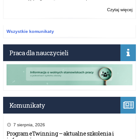
Pe
o:
Czytaj więcej
Na
na
sta
Wszystkie komunikaty
wiz
w
Wyd
Praca dla nauczycieli
Na
Pe
Komunikaty
7 sierpnia, 2026
Program eTwinning – aktualne szkolenia i