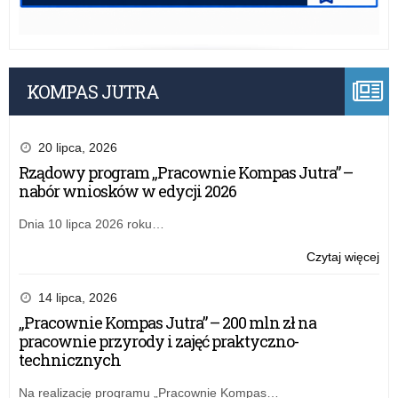
KOMPAS JUTRA
20 lipca, 2026
Rządowy program „Pracownie Kompas Jutra” –
nabór wniosków w edycji 2026
Dnia 10 lipca 2026 roku…
o:
Czytaj więcej
Na
na
14 lipca, 2026
sta
„Pracownie Kompas Jutra” – 200 mln zł na
wiz
pracownie przyrody i zajęć praktyczno-
w
technicznych
Wyd
Na
Na realizację programu „Pracownie Kompas…