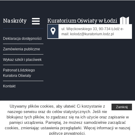
Na skróty
Kuratorium Oświaty w Łodzi
ul. Więckowskiego 33, 90-734 Łódź e-
mail: kolodz@kuratorium.lodz.pl
Deklaracja dostępności
Zamówienia publiczne
Wykaz szkół i placówek
Patronat Łódzkiego
Kuratora Oświaty
Kontakt
Używamy plików cookies, aby ułatwić Ci korzystanie z
Zamknij
naszego serwisu oraz do celów statystycznych. Jeśli nie
Kuratorium Oświaty w Łodzi
blokujesz tych plików, to zgadzasz się na ich użycie oraz zapisanie w
pamięci urządzenia. Pamiętaj, że możesz samodzielnie zarządzać
Redakcja serwisu
cookies, zmieniając ustawienia przeglądarki. Więcej informacji w naszej
polityce prywatności.