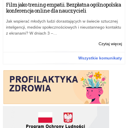
sta
Film jako trening empatii. Bezpłatna ogólnopolska
wiz
konferencja online dla nauczycieli
w
Del
Jak wspierać młodych ludzi dorastających w świecie sztucznej
Kur
inteligencji, mediów społecznościowych i nieustannego kontaktu
Ośw
z ekranami? W dniach 3 –…
w
Łod
o:
Czytaj więcej
z
Na
sie
na
Wszystkie komunikaty
w
sta
Sie
wiz
w
Del
Kur
Ośw
w
Łod
z
sie
w
Sie