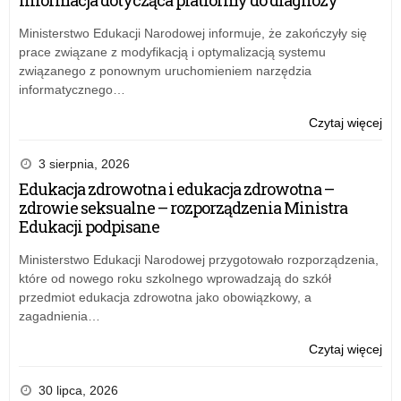
Sie
wiz
w
Ministerstwo Edukacji Narodowej informuje, że zakończyły się
Del
prace związane z modyfikacją i optymalizacją systemu
Kur
związanego z ponownym uruchomieniem narzędzia
Ośw
informatycznego…
w
Łod
o:
Czytaj więcej
z
Na
sie
na
3 sierpnia, 2026
w
sta
Edukacja zdrowotna i edukacja zdrowotna –
Sie
wiz
zdrowie seksualne – rozporządzenia Ministra
w
Edukacji podpisane
Del
Kur
Ministerstwo Edukacji Narodowej przygotowało rozporządzenia,
Ośw
które od nowego roku szkolnego wprowadzają do szkół
w
przedmiot edukacja zdrowotna jako obowiązkowy, a
Łod
zagadnienia…
z
sie
o:
Czytaj więcej
w
Na
Sie
na
30 lipca, 2026