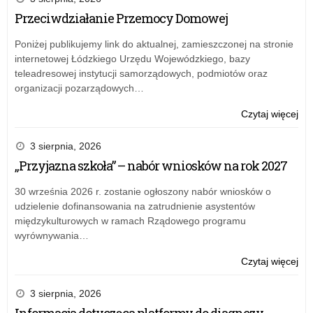
Przeciwdziałanie Przemocy Domowej
Poniżej publikujemy link do aktualnej, zamieszczonej na stronie
internetowej Łódzkiego Urzędu Wojewódzkiego, bazy
teleadresowej instytucji samorządowych, podmiotów oraz
organizacji pozarządowych…
o:
Czytaj więcej
Na
na
3 sierpnia, 2026
sta
„Przyjazna szkoła” – nabór wniosków na rok 2027
wiz
w
30 września 2026 r. zostanie ogłoszony nabór wniosków o
Del
udzielenie dofinansowania na zatrudnienie asystentów
Kur
międzykulturowych w ramach Rządowego programu
Ośw
wyrównywania…
w
Łod
o:
Czytaj więcej
z
Na
sie
na
3 sierpnia, 2026
w
sta
Informacja dotycząca platformy do diagnozy