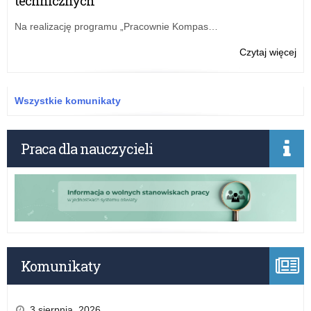
technicznych
Del
Kur
Na realizację programu „Pracownie Kompas…
Ośw
w
o:
Czytaj więcej
Łod
Na
z
na
sie
sta
Wszystkie komunikaty
w
wiz
Sie
w
Del
Praca dla nauczycieli
Kur
Ośw
w
Łod
z
sie
w
Sie
Komunikaty
3 sierpnia, 2026