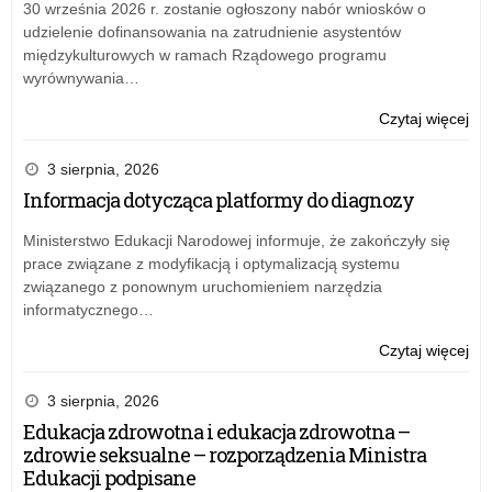
Kur
30 września 2026 r. zostanie ogłoszony nabór wniosków o
i
Kom
Ośw
udzielenie dofinansowania na zatrudnienie asystentów
mło
Ko
z
międzykulturowych w ramach Rządowego programu
Prz
ds.
dni
wyrównywania…
szk
opi
18
w
ofe
ma
o:
Czytaj więcej
lat
skł
20
Zar
20
w
r.
nr
3 sierpnia, 2026
–
otw
w
43
20
Informacja dotycząca platformy do diagnozy
kon
spr
Łód
ofe
pow
Kur
Ministerstwo Edukacji Narodowej informuje, że zakończyły się
w
Kom
Ośw
prace związane z modyfikacją i optymalizacją systemu
ra
Ko
z
związanego z ponownym uruchomieniem narzędzia
mo
ds.
dni
informatycznego…
2
opi
18
–
ofe
ma
o:
Czytaj więcej
„Do
skł
20
Zar
spo
w
r.
nr
3 sierpnia, 2026
szk
otw
w
43
Edukacja zdrowotna i edukacja zdrowotna –
w
kon
spr
Łód
zdrowie seksualne – rozporządzenia Ministra
Rz
ofe
pow
Kur
Edukacji podpisane
pro
w
Kom
Ośw