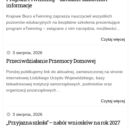
informacje
2
ofe
–
skł
Krajowe Biuro eTwinning zaprasza nauczycieli wszystkich
„Do
w
poziomów edukacyjnych na bezpłatne szkolenia prezentujące
spo
otw
program eTwinning – związane z nim narzędzia, możliwości…
szk
kon
w
ofe
o:
Czytaj więcej
Rz
w
Zar
pro
ra
nr
3 sierpnia, 2026
wy
mo
43
Przeciwdziałanie Przemocy Domowej
sz
2
Łód
edu
–
Kur
Poniżej publikujemy link do aktualnej, zamieszczonej na stronie
dzi
„Do
Ośw
internetowej Łódzkiego Urzędu Wojewódzkiego, bazy
i
spo
z
teleadresowej instytucji samorządowych, podmiotów oraz
mło
szk
dni
organizacji pozarządowych…
Prz
w
18
szk
Rz
ma
o:
Czytaj więcej
w
pro
20
Zar
lat
wy
r.
nr
3 sierpnia, 2026
20
sz
w
43
–
„Przyjazna szkoła” – nabór wniosków na rok 2027
edu
spr
Łód
20
dzi
pow