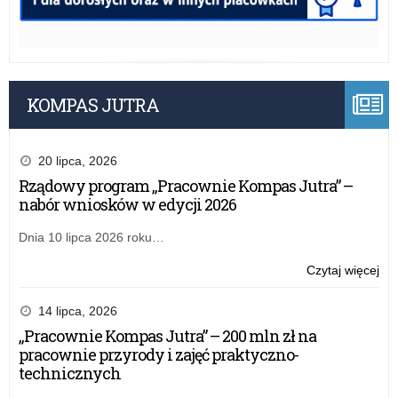
KOMPAS JUTRA
20 lipca, 2026
Rządowy program „Pracownie Kompas Jutra” –
nabór wniosków w edycji 2026
Dnia 10 lipca 2026 roku…
o:
Czytaj więcej
Zar
nr
14 lipca, 2026
43
„Pracownie Kompas Jutra” – 200 mln zł na
Łód
pracownie przyrody i zajęć praktyczno-
Kur
technicznych
Ośw