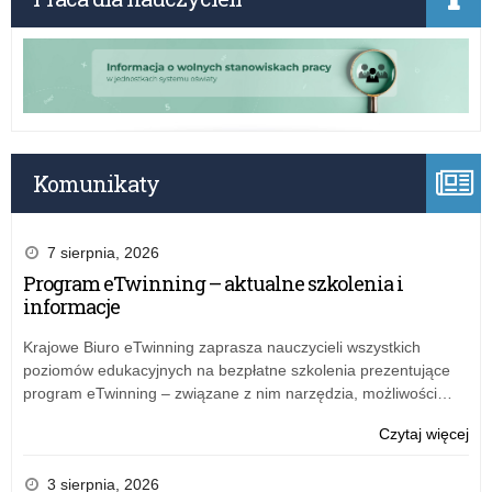
za
z
wie
dni
art
25
i
lut
spo
20
na
r.
rok
w
szk
spr
Komunikaty
202
wy
or
za
prz
wie
7 sierpnia, 2026
kur
art
Program eTwinning – aktualne szkolenia i
ośw
i
informacje
lub
spo
inn
na
Krajowe Biuro eTwinning zaprasza nauczycieli wszystkich
pod
rok
poziomów edukacyjnych na bezpłatne szkolenia prezentujące
dzi
szk
program eTwinning – związane z nim narzędzia, możliwości…
na
202
ter
or
o:
Czytaj więcej
szk
prz
Zar
któ
kur
nr
3 sierpnia, 2026
mo
ośw