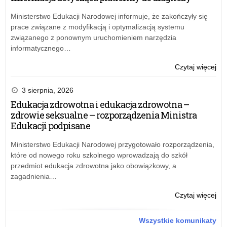
202
spr
Łód
uko
or
wy
Kur
Ministerstwo Edukacji Narodowej informuje, że zakończyły się
szk
prz
za
Ośw
prace związane z modyfikacją i optymalizacją systemu
po
kur
wie
z
związanego z ponownym uruchomieniem narzędzia
ośw
art
dni
informatycznego…
lub
i
25
inn
spo
lut
o:
Czytaj więcej
pod
na
20
Zar
dzi
rok
r.
nr
3 sierpnia, 2026
na
szk
w
21
Edukacja zdrowotna i edukacja zdrowotna –
ter
202
spr
Łód
zdrowie seksualne – rozporządzenia Ministra
szk
or
wy
Kur
Edukacji podpisane
któ
prz
za
Ośw
mo
kur
wie
z
Ministerstwo Edukacji Narodowej przygotowało rozporządzenia,
być
ośw
art
dni
które od nowego roku szkolnego wprowadzają do szkół
wy
lub
i
25
przedmiot edukacja zdrowotna jako obowiązkowy, a
na
inn
spo
lut
zagadnienia…
świ
pod
na
20
uko
dzi
rok
r.
o:
Czytaj więcej
szk
na
szk
w
Zar
po
ter
202
spr
nr
Wszystkie komunikaty
mo
szk
or
wy
21