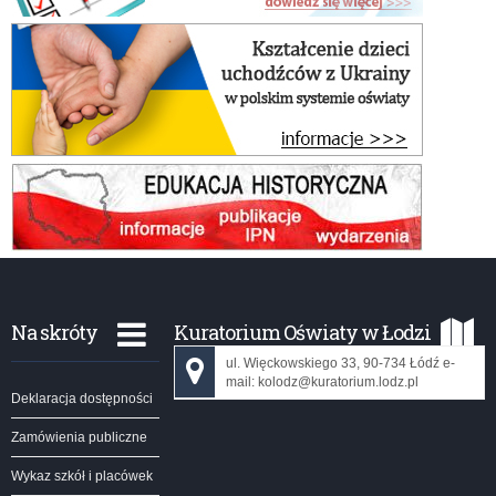
być
wy
na
świ
uko
szk
po
Na skróty
Kuratorium Oświaty w Łodzi
ul. Więckowskiego 33, 90-734 Łódź e-
mail: kolodz@kuratorium.lodz.pl
Deklaracja dostępności
Zamówienia publiczne
Wykaz szkół i placówek