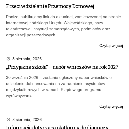
21
Przeciwdziałanie Przemocy Domowej
być
lub
Łód
wy
inn
Kur
Poniżej publikujemy link do aktualnej, zamieszczonej na stronie
na
pod
Ośw
internetowej Łódzkiego Urzędu Wojewódzkiego, bazy
świ
dzi
z
teleadresowej instytucji samorządowych, podmiotów oraz
uko
na
dni
organizacji pozarządowych…
szk
ter
25
po
szk
lut
o:
Czytaj więcej
mo
któ
20
Zar
być
mo
r.
nr
3 sierpnia, 2026
wy
być
w
21
na
„Przyjazna szkoła” – nabór wniosków na rok 2027
wy
spr
Łód
świ
na
wy
Kur
30 września 2026 r. zostanie ogłoszony nabór wniosków o
uko
świ
za
Ośw
udzielenie dofinansowania na zatrudnienie asystentów
szk
uko
wie
z
międzykulturowych w ramach Rządowego programu
po
szk
art
dni
wyrównywania…
po
i
25
mo
spo
lut
o:
Czytaj więcej
być
na
20
Zar
wy
rok
r.
nr
3 sierpnia, 2026
na
szk
w
21
świ
Informacja dotycząca platformy do diagnozy