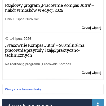
Rządowy program „Pracownie Kompas Jutra” –
nabór wniosków w edycji 2026
Dnia 10 lipca 2026 roku…
o:
Czytaj więcej
Zar
nr
14 lipca, 2026
21
„Pracownie Kompas Jutra” – 200 mln zł na
Łód
pracownie przyrody i zajęć praktyczno-
Kur
technicznych
Ośw
z
Na realizację programu „Pracownie Kompas…
dni
25
o:
Czytaj więcej
lut
Zar
20
nr
r.
21
Wszystkie komunikaty
w
Łód
spr
Kur
wy
Ośw
Praca dla nauczycieli