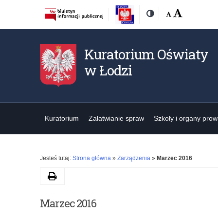
Rozmiar
Domyślna
Wielka
Kontrast
czcionki:
Kuratorium Oświaty
w Łodzi
Kuratorium
Załatwianie spraw
Szkoły i organy pro
Jesteś tutaj:
Strona główna
»
Zarządzenia
»
Marzec 2016
Drukuj
Marzec 2016