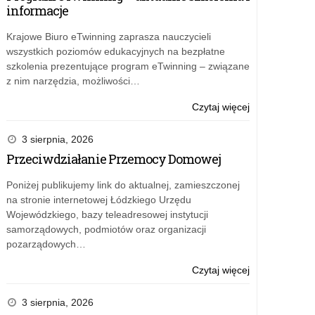
informacje
Krajowe Biuro eTwinning zaprasza nauczycieli
wszystkich poziomów edukacyjnych na bezpłatne
szkolenia prezentujące program eTwinning – związane
z nim narzędzia, możliwości…
o:
Czytaj więcej
Marzec
2016
3 sierpnia, 2026
Przeciwdziałanie Przemocy Domowej
Poniżej publikujemy link do aktualnej, zamieszczonej
na stronie internetowej Łódzkiego Urzędu
Wojewódzkiego, bazy teleadresowej instytucji
samorządowych, podmiotów oraz organizacji
pozarządowych…
o:
Czytaj więcej
Marzec
2016
3 sierpnia, 2026