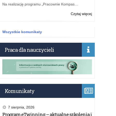
Na realizację programu „Pracownie Kompas…
o:
Czytaj więcej
Marzec
2016
Wszystkie komunikaty
Praca dla nauczycieli
Komunikaty
7 sierpnia, 2026
Program eTwinning – aktualne szkolenia i