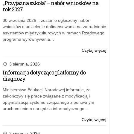
„Przyjazna szkoła” – nabór wniosków na
rok 2027
30 września 2026 r. zostanie ogłoszony nabór
wniosków o udzielenie dofinansowania na zatrudnienie
asystentów międzykulturowych w ramach Rządowego
programu wyrównywania…
o:
Czytaj więcej
Marzec
2016
3 sierpnia, 2026
Informacja dotycząca platformy do
diagnozy
Ministerstwo Edukacji Narodowej informuje, że
zakończyły się prace związane z modyfikacją i
optymalizacją systemu związanego z ponownym
uruchomieniem narzędzia informatycznego…
o:
Czytaj więcej
Marzec
2016
3 sierpnia, 2026