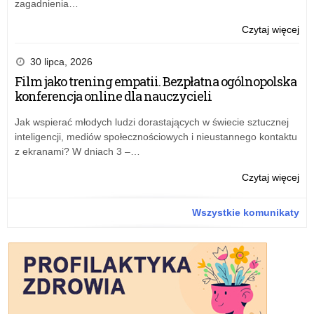
zagadnienia…
o:
Czytaj więcej
Lis
20
30 lipca, 2026
Film jako trening empatii. Bezpłatna ogólnopolska
konferencja online dla nauczycieli
Jak wspierać młodych ludzi dorastających w świecie sztucznej
inteligencji, mediów społecznościowych i nieustannego kontaktu
z ekranami? W dniach 3 –…
o:
Czytaj więcej
Lis
20
Wszystkie komunikaty