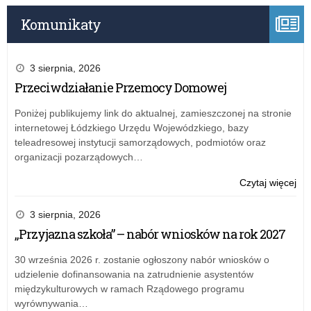
Komunikaty
3 sierpnia, 2026
Przeciwdziałanie Przemocy Domowej
Poniżej publikujemy link do aktualnej, zamieszczonej na stronie
internetowej Łódzkiego Urzędu Wojewódzkiego, bazy
teleadresowej instytucji samorządowych, podmiotów oraz
organizacji pozarządowych…
o:
Czytaj więcej
Lis
20
3 sierpnia, 2026
„Przyjazna szkoła” – nabór wniosków na rok 2027
30 września 2026 r. zostanie ogłoszony nabór wniosków o
udzielenie dofinansowania na zatrudnienie asystentów
międzykulturowych w ramach Rządowego programu
wyrównywania…