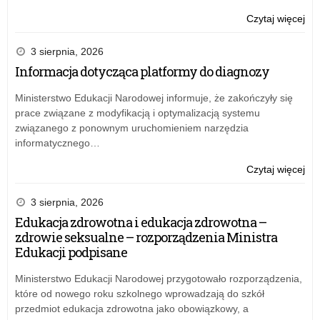
o:
Czytaj więcej
Lis
20
3 sierpnia, 2026
Informacja dotycząca platformy do diagnozy
Ministerstwo Edukacji Narodowej informuje, że zakończyły się
prace związane z modyfikacją i optymalizacją systemu
związanego z ponownym uruchomieniem narzędzia
informatycznego…
o:
Czytaj więcej
Lis
20
3 sierpnia, 2026
Edukacja zdrowotna i edukacja zdrowotna –
zdrowie seksualne – rozporządzenia Ministra
Edukacji podpisane
Ministerstwo Edukacji Narodowej przygotowało rozporządzenia,
które od nowego roku szkolnego wprowadzają do szkół
przedmiot edukacja zdrowotna jako obowiązkowy, a