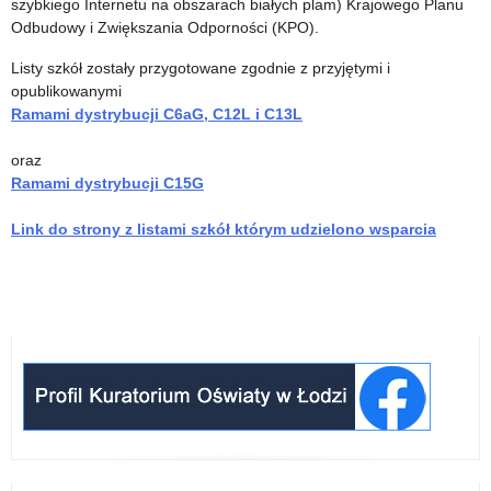
szybkiego Internetu na obszarach białych plam) Krajowego Planu
na
sierpnia
Odbudowy i Zwiększania Odporności (KPO).
cele
Listy szkół zostały przygotowane zgodnie z przyjętymi i
edukacyjne,
opublikowanymi
Ramami dystrybucji C6aG, C12L i C13L
pomocy
uczniom
oraz
Ramami dystrybucji C15G
w
Link do strony z listami szkół którym udzielono wsparcia
formie
wyjazdów
terapeutyczno-
edukacyjnych
oraz
pomocy
dzieciom