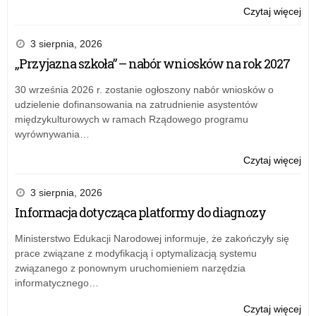
ST
o:
Czytaj więcej
mod
Wy
szk
dla
3 sierpnia, 2026
sie
szk
„Przyjazna szkoła” – nabór wniosków na rok 2027
LA
do
ora
nau
30 września 2026 r. zostanie ogłoszony nabór wniosków o
ko
zda
udzielenie dofinansowania na zatrudnienie asystentów
pr
pra
międzykulturowych w ramach Rządowego programu
dla
AI
wyrównywania…
szk
i
do
ST
o:
Czytaj więcej
dys
mod
Wy
ucz
szk
dla
3 sierpnia, 2026
(K
sie
szk
Informacja dotycząca platformy do diagnozy
LA
do
ora
nau
Ministerstwo Edukacji Narodowej informuje, że zakończyły się
ko
zda
prace związane z modyfikacją i optymalizacją systemu
pr
pra
związanego z ponownym uruchomieniem narzędzia
dla
AI
informatycznego…
szk
i
do
ST
o:
Czytaj więcej