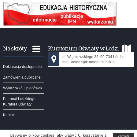
Na skróty
Kuratorium Oświaty w Łodzi
ul. Więckowskiego 33, 90-734 Łódź e-
mail: kolodz@kuratorium.lodz.pl
Deklaracja dostępności
Zamówienia publiczne
Wykaz szkół i placówek
Patronat Łódzkiego
Kuratora Oświaty
Kontakt
Używamy plików cookies, aby ułatwić Ci korzystanie z
Zamknij