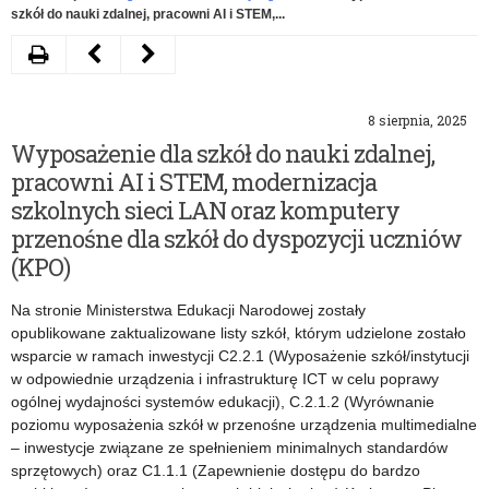
szkół do nauki zdalnej, pracowni AI i STEM,...
Drukuj
Następny
Poprzedni
artykuł
artykuł
8 sierpnia, 2025
Rządowy
Rekrutacja
Wyposażenie dla szkół do nauki zdalnej,
program
na
pracowni AI i STEM, modernizacja
pomocy
Ambasadorów
szkolnych sieci LAN oraz komputery
przenośne dla szkół do dyspozycji uczniów
dzieciom
Unijnego
(KPO)
i
Dialogu
Na stronie Ministerstwa Edukacji Narodowej zostały
uczniom
Młodzieżowego
opublikowane zaktualizowane listy szkół, którym udzielone zostało
w
–
wsparcie w ramach inwestycji C2.2.1 (Wyposażenie szkół/instytucji
w odpowiednie urządzenia i infrastrukturę ICT w celu poprawy
formie
zgłoszenia
ogólnej wydajności systemów edukacji), C.2.1.2 (Wyrównanie
zasiłku
do
poziomu wyposażenia szkół w przenośne urządzenia multimedialne
– inwestycje związane ze spełnieniem minimalnych standardów
losowego
31
sprzętowych) oraz C1.1.1 (Zapewnienie dostępu do bardzo