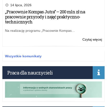
dla
14 lipca, 2026
szk
„Pracownie Kompas Jutra” – 200 mln zł na
do
pracownie przyrody i zajęć praktyczno-
nau
technicznych
zda
pra
Na realizację programu „Pracownie Kompas…
AI
i
o:
Czytaj więcej
ST
Wy
mod
dla
szk
szk
Wszystkie komunikaty
sie
do
LA
nau
ora
zda
Praca dla nauczycieli
ko
pra
pr
AI
dla
i
szk
ST
do
mod
dys
szk
ucz
sie