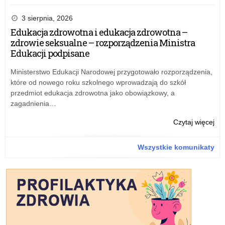
dys
mod
Wy
ucz
szk
dla
3 sierpnia, 2026
(K
sie
szk
Edukacja zdrowotna i edukacja zdrowotna –
LA
do
zdrowie seksualne – rozporządzenia Ministra
ora
nau
Edukacji podpisane
ko
zda
pr
pra
Ministerstwo Edukacji Narodowej przygotowało rozporządzenia,
dla
AI
które od nowego roku szkolnego wprowadzają do szkół
szk
i
przedmiot edukacja zdrowotna jako obowiązkowy, a
do
ST
zagadnienia…
dys
mod
ucz
szk
o:
Czytaj więcej
(K
sie
Wy
LA
dla
Wszystkie komunikaty
ora
szk
ko
do
pr
nau
dla
zda
szk
pra
do
AI
dys
i