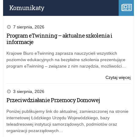
(K
LA
Komunikaty
ora
ko
pr
7 sierpnia, 2026
dla
Program eTwinning – aktualne szkolenia i
szk
informacje
do
dys
Krajowe Biuro eTwinning zaprasza nauczycieli wszystkich
ucz
poziomów edukacyjnych na bezpłatne szkolenia prezentujące
(K
program eTwinning – związane z nim narzędzia, możliwości…
o:
Czytaj więcej
Wy
dla
3 sierpnia, 2026
szk
Przeciwdziałanie Przemocy Domowej
do
nau
Poniżej publikujemy link do aktualnej, zamieszczonej na stronie
zda
internetowej Łódzkiego Urzędu Wojewódzkiego, bazy
pra
teleadresowej instytucji samorządowych, podmiotów oraz
AI
organizacji pozarządowych…
i