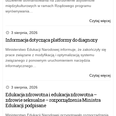
udzielenie dofinansowania na zatrudnienie asystentów
no
międzykulturowych w ramach Rządowego programu
hal
wyrównywania…
spo
o:
Czytaj więcej
SP
3
3 sierpnia, 2026
w
Informacja dotycząca platformy do diagnozy
Ale
Łó
Ministerstwo Edukacji Narodowej informuje, że zakończyły się
ma
prace związane z modyfikacją i optymalizacją systemu
no
związanego z ponownym uruchomieniem narzędzia
hal
informatycznego…
spo
o:
Czytaj więcej
SP
3
3 sierpnia, 2026
w
Edukacja zdrowotna i edukacja zdrowotna –
Ale
zdrowie seksualne – rozporządzenia Ministra
Łó
Edukacji podpisane
ma
no
Ministerstwo Edukacji Narodowej przygotowało rozporządzenia,