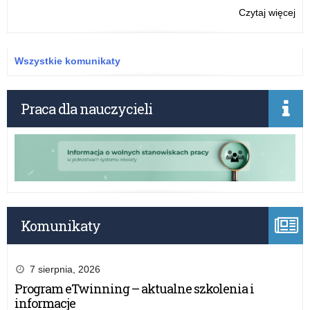
spo
o:
Czytaj więcej
SP
3
w
Wszystkie komunikaty
Ale
Łó
ma
Praca dla nauczycieli
no
hal
spo
Komunikaty
7 sierpnia, 2026
Program eTwinning – aktualne szkolenia i
informacje