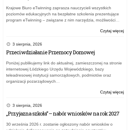
Krajowe Biuro eTwinning zaprasza nauczycieli wszystkich
poziomów edukacyjnych na bezpłatne szkolenia prezentujące
program eTwinning – związane z nim narzędzia, możliwości…
o:
Czytaj więcej
SP
3
3 sierpnia, 2026
w
Przeciwdziałanie Przemocy Domowej
Ale
Łó
Poniżej publikujemy link do aktualnej, zamieszczonej na stronie
ma
internetowej Łódzkiego Urzędu Wojewódzkiego, bazy
no
teleadresowej instytucji samorządowych, podmiotów oraz
hal
organizacji pozarządowych…
spo
o:
Czytaj więcej
SP
3
3 sierpnia, 2026
w
„Przyjazna szkoła” – nabór wniosków na rok 2027
Ale
Łó
30 września 2026 r. zostanie ogłoszony nabór wniosków o
ma