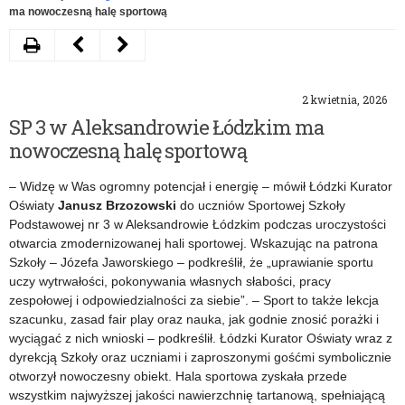
ma nowoczesną halę sportową
Drukuj
Następny
Poprzedni
artykuł
artykuł
2 kwietnia, 2026
Niebieski
Piotrków
SP 3 w Aleksandrowie Łódzkim ma
Marsz
Trybunalski:
nowoczesną halę sportową
przedszkolaków
rozdano
– Widzę w Was ogromny potencjał i energię – mówił Łódzki Kurator
w
certyfikaty
Oświaty
Janusz Brzozowski
do uczniów Sportowej Szkoły
Podstawowej nr 3 w Aleksandrowie Łódzkim podczas uroczystości
Dniu
„Szkoły
otwarcia zmodernizowanej hali sportowej. Wskazując na patrona
Świadomości
przyjaznej
Szkoły – Józefa Jaworskiego – podkreślił, że „uprawianie sportu
uczy wytrwałości, pokonywania własnych słabości, pracy
Autyzmu
harcerstwu”
zespołowej i odpowiedzialności za siebie”. – Sport to także lekcja
szacunku, zasad fair play oraz nauka, jak godnie znosić porażki i
wyciągać z nich wnioski – podkreślił. Łódzki Kurator Oświaty wraz z
dyrekcją Szkoły oraz uczniami i zaproszonymi gośćmi symbolicznie
otworzył nowoczesny obiekt. Hala sportowa z
yskała przede
wszystkim najwyższej jakości nawierzchnię tartanową, spełniającą