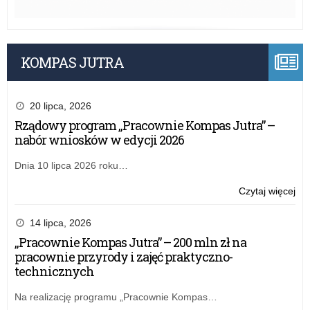
KOMPAS JUTRA
20 lipca, 2026
Rządowy program „Pracownie Kompas Jutra” –
nabór wniosków w edycji 2026
Dnia 10 lipca 2026 roku…
o:
Czytaj więcej
SP
3
14 lipca, 2026
w
„Pracownie Kompas Jutra” – 200 mln zł na
Ale
pracownie przyrody i zajęć praktyczno-
Łó
technicznych
ma
no
Na realizację programu „Pracownie Kompas…
hal