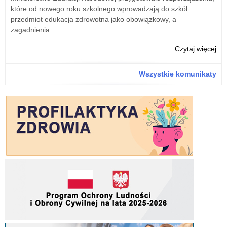
hal
które od nowego roku szkolnego wprowadzają do szkół
spo
przedmiot edukacja zdrowotna jako obowiązkowy, a
zagadnienia…
o:
Czytaj więcej
SP
3
Wszystkie komunikaty
w
Ale
Łó
ma
no
hal
spo