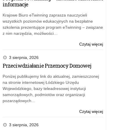
informacje
Krajowe Biuro eTwinning zaprasza nauczycieli
wszystkich poziomów edukacyjnych na bezpłatne
szkolenia prezentujące program eTwinning – związane
z nim narzędzia, możliwości…
o:
Czytaj więcej
Niebieski
Marsz
3 sierpnia, 2026
przedszkolakó
Przeciwdziałanie Przemocy Domowej
w
Dniu
Poniżej publikujemy link do aktualnej, zamieszczonej
Świadomości
na stronie internetowej Łódzkiego Urzędu
Autyzmu
Wojewódzkiego, bazy teleadresowej instytucji
samorządowych, podmiotów oraz organizacji
pozarządowych…
o:
Czytaj więcej
Niebieski
Marsz
3 sierpnia, 2026
przedszkolakó