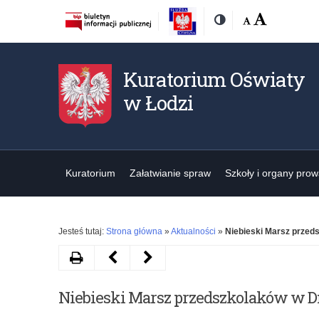
Rozmiar
Domyślna
Wielka
Kontrast
czcionki:
Kuratorium Oświaty
w Łodzi
Kuratorium
Załatwianie spraw
Szkoły i organy pro
Jesteś tutaj:
Strona główna
»
Aktualności
»
Niebieski Marsz prze
Drukuj
Następny
Poprzedni
artykuł
artykuł
Niebieski Marsz przedszkolaków w 
Kompas
SP