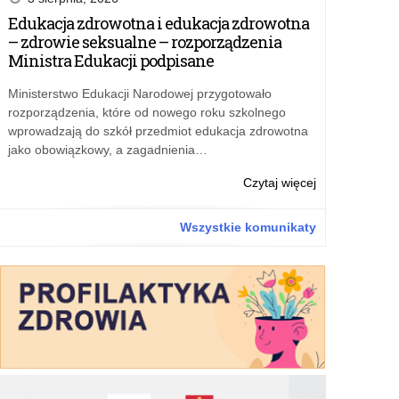
przedszkolakó
Edukacja zdrowotna i edukacja zdrowotna
w
– zdrowie seksualne – rozporządzenia
Dniu
Ministra Edukacji podpisane
Świadomości
Autyzmu
Ministerstwo Edukacji Narodowej przygotowało
rozporządzenia, które od nowego roku szkolnego
wprowadzają do szkół przedmiot edukacja zdrowotna
jako obowiązkowy, a zagadnienia…
o:
Czytaj więcej
Niebieski
Marsz
Wszystkie komunikaty
przedszkolakó
w
Dniu
Świadomości
Autyzmu