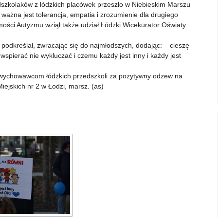
dszkolaków z łódzkich placówek przeszło w Niebieskim Marszu
ważna jest tolerancja, empatia i zrozumienie dla drugiego
ści Autyzmu wziął także udział Łódzki Wicekurator Oświaty
podkreślał, zwracając się do najmłodszych, dodając: – cieszę
wspierać nie wykluczać i czemu każdy jest inny i każdy jest
i wychowawcom łódzkich przedszkoli za pozytywny odzew na
iejskich nr 2 w Łodzi, marsz. (as)