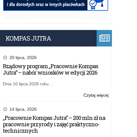
KOMPAS JUTRA
20 lipca, 2026
Rządowy program „Pracownie Kompas
Jutra” – nabór wniosków w edycji 2026
Dnia 10 lipca 2026 roku…
o:
Czytaj więcej
Niebieski
Marsz
14 lipca, 2026
przedszkolakó
„Pracownie Kompas Jutra” – 200 mln zł na
w
pracownie przyrody i zajęć praktyczno-
Dniu
technicznych
Świadomości