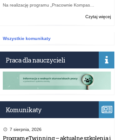
Autyzmu
Na realizację programu „Pracownie Kompas…
o:
Czytaj więcej
Niebieski
Marsz
przedszkolakó
Wszystkie komunikaty
w
Dniu
Świadomości
Praca dla nauczycieli
Autyzmu
Komunikaty
7 sierpnia, 2026
Program eTwinning – aktualne szkolenia i