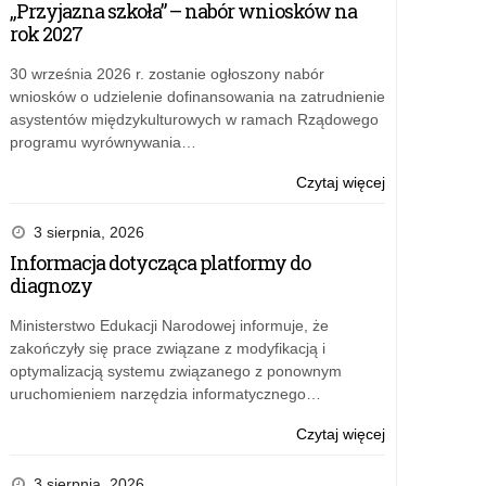
„Przyjazna szkoła” – nabór wniosków na
w
rok 2027
Dniu
Świadomości
30 września 2026 r. zostanie ogłoszony nabór
Autyzmu
wniosków o udzielenie dofinansowania na zatrudnienie
asystentów międzykulturowych w ramach Rządowego
programu wyrównywania…
o:
Czytaj więcej
Niebieski
Marsz
3 sierpnia, 2026
przedszkolakó
Informacja dotycząca platformy do
w
diagnozy
Dniu
Świadomości
Ministerstwo Edukacji Narodowej informuje, że
Autyzmu
zakończyły się prace związane z modyfikacją i
optymalizacją systemu związanego z ponownym
uruchomieniem narzędzia informatycznego…
o:
Czytaj więcej
Niebieski
Marsz
3 sierpnia, 2026