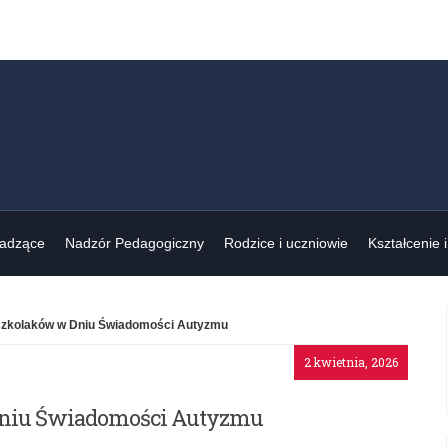
wadzące
Nadzór Pedagogiczny
Rodzice i uczniowie
Kształcenie 
dszkolaków w Dniu Świadomości Autyzmu
2 kwietnia, 2026
Dniu Świadomości Autyzmu