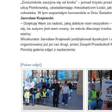
„Zrozumienie zaczyna się od kroku” – ponad trzystu prze
Jutra
3
ulicą Piotrkowską, uświadamiając mieszkańcom Łodzi, jak 
w
w
człowieka. W tym wspaniałym korowodzie w Dniu Świadomo
Jarosław Krajewski.
Skierniewicach
Aleksandrowie
– Dziękuję Wam za radość, jaką daliście nam wszystkim – 
się, że autyzm jest wam znany, że wiecie dlaczego trzeba 
Łódzkim
ważny.
ma
Wicekurator Jarosław Krajewski podziękował dyrekcjom 
organizowany już po raz drugi, przez Zespół Przedszkoli M
nowoczesną
Poniżej galeria zdjęć z wydarzenia:
halę
sportową
[Pokaz zdjęć]