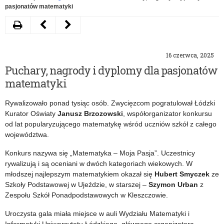
pasjonatów matematyki
Drukuj
Następny
Poprzedni
artykuł
artykuł
16 czerwca, 2025
Spotkanie
„Bajka”
Puchary, nagrody i dyplomy dla pasjonatów
kuratora
świętuje
matematyki
z
40-
Rywalizowało ponad tysiąc osób. Zwycięzcom pogratulował Łódzki
dyrektorami
lecie
Kurator Oświaty
Janusz Brzozowski
, współorganizator konkursu
od lat popularyzującego matematykę wśród uczniów szkół z całego
przedszkoli
województwa.
i
Konkurs nazywa się „Matematyka – Moja Pasja”. Uczestnicy
szkół
rywalizują i są oceniani w dwóch kategoriach wiekowych. W
młodszej najlepszym matematykiem okazał się
Hubert Smyczek
ze
podstawowych
Szkoły Podstawowej w Ujeździe, w starszej –
Szymon Urban
z
Zespołu Szkół Ponadpodstawowych w Kleszczowie.
Uroczysta gala miała miejsce w auli Wydziału Matematyki i