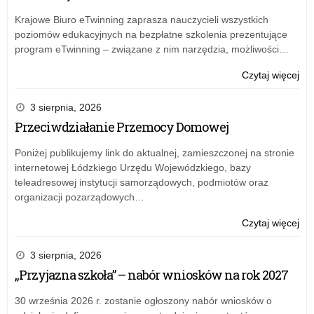
Krajowe Biuro eTwinning zaprasza nauczycieli wszystkich
poziomów edukacyjnych na bezpłatne szkolenia prezentujące
program eTwinning – związane z nim narzędzia, możliwości…
o:
Czytaj więcej
Puc
na
3 sierpnia, 2026
i
Przeciwdziałanie Przemocy Domowej
dy
dla
Poniżej publikujemy link do aktualnej, zamieszczonej na stronie
pas
internetowej Łódzkiego Urzędu Wojewódzkiego, bazy
mat
teleadresowej instytucji samorządowych, podmiotów oraz
organizacji pozarządowych…
o:
Czytaj więcej
Puc
na
3 sierpnia, 2026
i
„Przyjazna szkoła” – nabór wniosków na rok 2027
dy
dla
30 września 2026 r. zostanie ogłoszony nabór wniosków o
pas