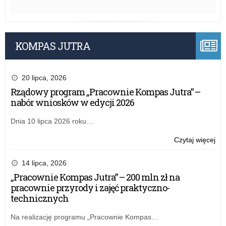
KOMPAS JUTRA
20 lipca, 2026
Rządowy program „Pracownie Kompas Jutra” –
nabór wniosków w edycji 2026
Dnia 10 lipca 2026 roku…
o:
Czytaj więcej
Puc
na
14 lipca, 2026
i
„Pracownie Kompas Jutra” – 200 mln zł na
dy
pracownie przyrody i zajęć praktyczno-
dla
technicznych
pas
mat
Na realizację programu „Pracownie Kompas…