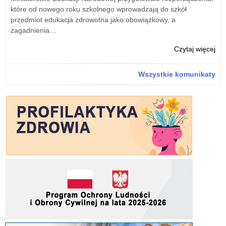
które od nowego roku szkolnego wprowadzają do szkół
przedmiot edukacja zdrowotna jako obowiązkowy, a
zagadnienia…
o:
Czytaj więcej
Puc
na
Wszystkie komunikaty
i
dy
dla
pas
mat