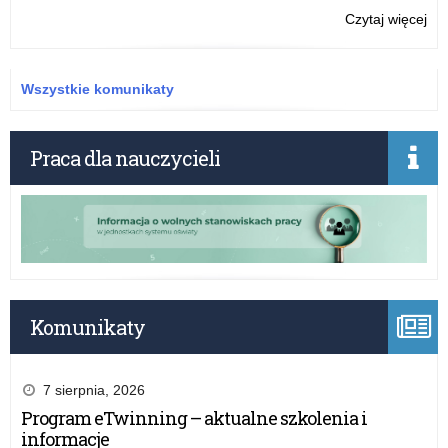
o:
Czytaj więcej
Puc
na
i
Wszystkie komunikaty
dy
dla
pas
Praca dla nauczycieli
mat
Komunikaty
7 sierpnia, 2026
Program eTwinning – aktualne szkolenia i
informacje