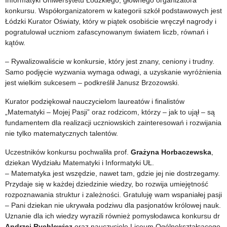
Informatyki Uniwersytetu Łódzkiego, głównego organizatora
konkursu. Współorganizatorem w kategorii szkół podstawowych jest
Łódzki Kurator Oświaty, który w piątek osobiście wręczył nagrody i
pogratulował uczniom zafascynowanym światem liczb, równań i
kątów.
– Rywalizowaliście w konkursie, który jest znany, ceniony i trudny.
Samo podjęcie wyzwania wymaga odwagi, a uzyskanie wyróżnienia
jest wielkim sukcesem – podkreślił Janusz Brzozowski.
Kurator podziękował nauczycielom laureatów i finalistów
„Matematyki – Mojej Pasji” oraz rodzicom, którzy – jak to ujął – są
fundamentem dla realizacji uczniowskich zainteresowań i rozwijania
nie tylko matematycznych talentów.
Uczestników konkursu pochwaliła prof.
Grażyna Horbaczewska
,
dziekan Wydziału Matematyki i Informatyki UŁ.
– Matematyka jest wszędzie, nawet tam, gdzie jej nie dostrzegamy.
Przydaje się w każdej dziedzinie wiedzy, bo rozwija umiejętność
rozpoznawania struktur i zależności. Gratuluję wam wspaniałej pasji
– Pani dziekan nie ukrywała podziwu dla pasjonatów królowej nauk.
Uznanie dla ich wiedzy wyrazili również pomysłodawca konkursu dr
Andrzej Rychlewicz
oraz nauczyciele Liceum Ogólnokształcącego