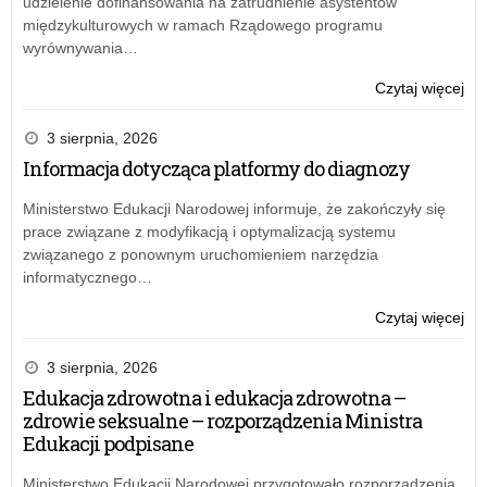
udzielenie dofinansowania na zatrudnienie asystentów
mat
międzykulturowych w ramach Rządowego programu
wyrównywania…
o:
Czytaj więcej
Puc
na
3 sierpnia, 2026
i
Informacja dotycząca platformy do diagnozy
dy
dla
Ministerstwo Edukacji Narodowej informuje, że zakończyły się
pas
prace związane z modyfikacją i optymalizacją systemu
mat
związanego z ponownym uruchomieniem narzędzia
informatycznego…
o:
Czytaj więcej
Puc
na
3 sierpnia, 2026
i
Edukacja zdrowotna i edukacja zdrowotna –
dy
zdrowie seksualne – rozporządzenia Ministra
dla
Edukacji podpisane
pas
mat
Ministerstwo Edukacji Narodowej przygotowało rozporządzenia,