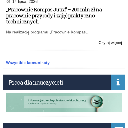
14 lipca, 2026
i
„Pracownie Kompas Jutra” – 200 mln zł na
dy
pracownie przyrody i zajęć praktyczno-
dla
technicznych
pas
mat
Na realizację programu „Pracownie Kompas…
o:
Czytaj więcej
Puc
na
i
Wszystkie komunikaty
dy
dla
pas
Praca dla nauczycieli
mat