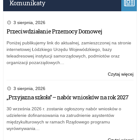
Komunikaty
3 sierpnia, 2026
Przeciwdziałanie Przemocy Domowej
Poniżej publikujemy link do aktualnej, zamieszczonej na stronie
internetowej Łódzkiego Urzędu Wojewódzkiego, bazy
teleadresowej instytucji samorządowych, podmiotów oraz
organizacji pozarządowych…
o:
Czytaj więcej
Puc
na
3 sierpnia, 2026
i
„Przyjazna szkoła” – nabór wniosków na rok 2027
dy
dla
30 września 2026 r. zostanie ogłoszony nabór wniosków o
pas
udzielenie dofinansowania na zatrudnienie asystentów
mat
międzykulturowych w ramach Rządowego programu
wyrównywania…
o:
Czytaj więcej