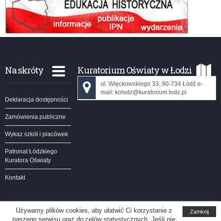
Na skróty
Kuratorium Oświaty w Łodzi
ul. Więckowskiego 33, 90-734 Łódź e-
mail: kolodz@kuratorium.lodz.pl
Deklaracja dostępności
Zamówienia publiczne
Wykaz szkół i placówek
Patronat Łódzkiego
Kuratora Oświaty
Kontakt
Używamy plików cookies, aby ułatwić Ci korzystanie z
Zamknij
naszego serwisu oraz do celów statystycznych. Jeśli nie