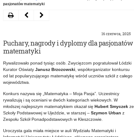
pasjonatów matematyki
Drukuj
Następny
Poprzedni
artykuł
artykuł
16 czerwca, 2025
Spotkanie
„Bajka”
Puchary, nagrody i dyplomy dla pasjonatów
kuratora
świętuje
matematyki
z
40-
Rywalizowało ponad tysiąc osób. Zwycięzcom pogratulował Łódzki
dyrektorami
lecie
Kurator Oświaty
Janusz Brzozowski
, współorganizator konkursu
od lat popularyzującego matematykę wśród uczniów szkół z całego
przedszkoli
województwa.
i
Konkurs nazywa się „Matematyka – Moja Pasja”. Uczestnicy
szkół
rywalizują i są oceniani w dwóch kategoriach wiekowych. W
młodszej najlepszym matematykiem okazał się
Hubert Smyczek
ze
podstawowych
Szkoły Podstawowej w Ujeździe, w starszej –
Szymon Urban
z
Zespołu Szkół Ponadpodstawowych w Kleszczowie.
Uroczysta gala miała miejsce w auli Wydziału Matematyki i