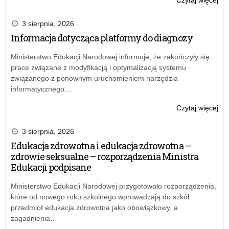
Puc
na
3 sierpnia, 2026
i
Informacja dotycząca platformy do diagnozy
dy
dla
Ministerstwo Edukacji Narodowej informuje, że zakończyły się
pas
prace związane z modyfikacją i optymalizacją systemu
mat
związanego z ponownym uruchomieniem narzędzia
informatycznego…
o:
Czytaj więcej
Puc
na
3 sierpnia, 2026
i
Edukacja zdrowotna i edukacja zdrowotna –
dy
zdrowie seksualne – rozporządzenia Ministra
dla
Edukacji podpisane
pas
mat
Ministerstwo Edukacji Narodowej przygotowało rozporządzenia,
które od nowego roku szkolnego wprowadzają do szkół
przedmiot edukacja zdrowotna jako obowiązkowy, a
zagadnienia…