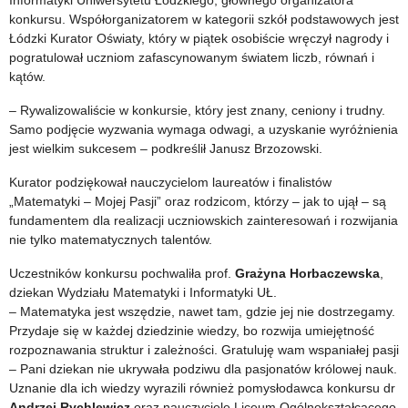
Informatyki Uniwersytetu Łódzkiego, głównego organizatora
konkursu. Współorganizatorem w kategorii szkół podstawowych jest
Łódzki Kurator Oświaty, który w piątek osobiście wręczył nagrody i
pogratulował uczniom zafascynowanym światem liczb, równań i
kątów.
– Rywalizowaliście w konkursie, który jest znany, ceniony i trudny.
Samo podjęcie wyzwania wymaga odwagi, a uzyskanie wyróżnienia
jest wielkim sukcesem – podkreślił Janusz Brzozowski.
Kurator podziękował nauczycielom laureatów i finalistów
„Matematyki – Mojej Pasji” oraz rodzicom, którzy – jak to ujął – są
fundamentem dla realizacji uczniowskich zainteresowań i rozwijania
nie tylko matematycznych talentów.
Uczestników konkursu pochwaliła prof.
Grażyna Horbaczewska
,
dziekan Wydziału Matematyki i Informatyki UŁ.
– Matematyka jest wszędzie, nawet tam, gdzie jej nie dostrzegamy.
Przydaje się w każdej dziedzinie wiedzy, bo rozwija umiejętność
rozpoznawania struktur i zależności. Gratuluję wam wspaniałej pasji
– Pani dziekan nie ukrywała podziwu dla pasjonatów królowej nauk.
Uznanie dla ich wiedzy wyrazili również pomysłodawca konkursu dr
Andrzej Rychlewicz
oraz nauczyciele Liceum Ogólnokształcącego