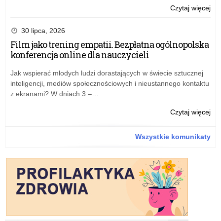
o:
Czytaj więcej
Puc
na
30 lipca, 2026
i
Film jako trening empatii. Bezpłatna ogólnopolska
dy
konferencja online dla nauczycieli
dla
pas
Jak wspierać młodych ludzi dorastających w świecie sztucznej
mat
inteligencji, mediów społecznościowych i nieustannego kontaktu
z ekranami? W dniach 3 –…
o:
Czytaj więcej
Puc
na
Wszystkie komunikaty
i
dy
dla
pas
mat