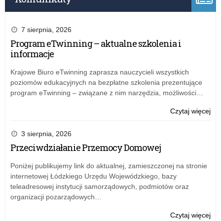
7 sierpnia, 2026
Program eTwinning – aktualne szkolenia i
informacje
Krajowe Biuro eTwinning zaprasza nauczycieli wszystkich
poziomów edukacyjnych na bezpłatne szkolenia prezentujące
program eTwinning – związane z nim narzędzia, możliwości…
o:
Czytaj więcej
Zap
do
3 sierpnia, 2026
skł
Przeciwdziałanie Przemocy Domowej
ofe
w
Poniżej publikujemy link do aktualnej, zamieszczonej na stronie
otw
internetowej Łódzkiego Urzędu Wojewódzkiego, bazy
kon
teleadresowej instytucji samorządowych, podmiotów oraz
ofe
organizacji pozarządowych…
–
pr
o:
Czytaj więcej