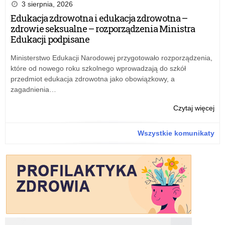
szk
do
3 sierpnia, 2026
skł
Edukacja zdrowotna i edukacja zdrowotna –
ofe
zdrowie seksualne – rozporządzenia Ministra
w
Edukacji podpisane
otw
kon
Ministerstwo Edukacji Narodowej przygotowało rozporządzenia,
ofe
które od nowego roku szkolnego wprowadzają do szkół
–
przedmiot edukacja zdrowotna jako obowiązkowy, a
pr
zagadnienia…
„Pr
szk
o:
Czytaj więcej
Zap
do
Wszystkie komunikaty
skł
ofe
w
otw
kon
ofe
–
pr
„Pr