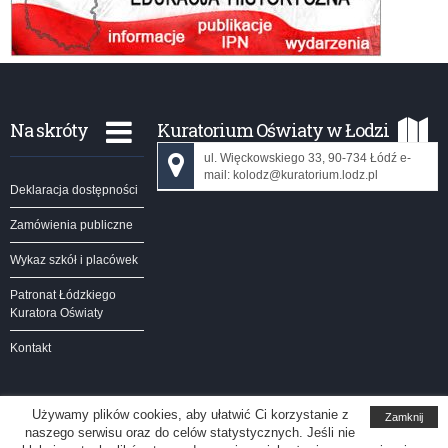
Na skróty
Kuratorium Oświaty w Łodzi
ul. Więckowskiego 33, 90-734 Łódź e-
mail: kolodz@kuratorium.lodz.pl
Deklaracja dostępności
Zamówienia publiczne
Wykaz szkół i placówek
Patronat Łódzkiego
Kuratora Oświaty
Kontakt
Używamy plików cookies, aby ułatwić Ci korzystanie z
Zamknij
naszego serwisu oraz do celów statystycznych. Jeśli nie
Kuratorium Oświaty w Łodzi