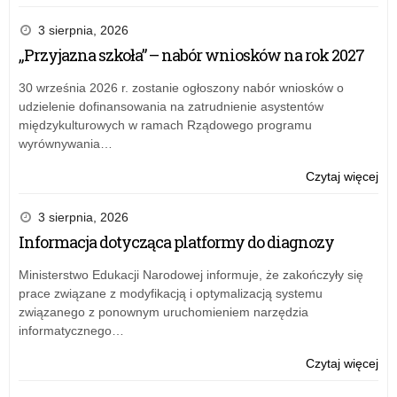
„Pr
Zap
szk
do
3 sierpnia, 2026
skł
„Przyjazna szkoła” – nabór wniosków na rok 2027
ofe
w
30 września 2026 r. zostanie ogłoszony nabór wniosków o
otw
udzielenie dofinansowania na zatrudnienie asystentów
kon
międzykulturowych w ramach Rządowego programu
ofe
wyrównywania…
–
pr
o:
Czytaj więcej
„Pr
Zap
szk
do
3 sierpnia, 2026
skł
Informacja dotycząca platformy do diagnozy
ofe
w
Ministerstwo Edukacji Narodowej informuje, że zakończyły się
otw
prace związane z modyfikacją i optymalizacją systemu
kon
związanego z ponownym uruchomieniem narzędzia
ofe
informatycznego…
–
pr
o:
Czytaj więcej
„Pr
Zap