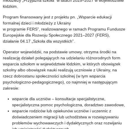
młodzieży „Przyjazna szkoła” w latach 2025–2027 w województwie
łódzkim.
Program finansowany jest z projektu pn. „Wsparcie edukacji
formalnej dzieci i młodzieży z Ukrainy
w programie FERS”, realizowanego w ramach Programu Fundusze
Europejskie dla Rozwoju Społecznego 2021–2027 (FERS),
działanie 04.17 „Szkoła dla wszystkich”.
Operator wojewódzki, na podstawie umowy, otrzyma środki na
realizację działań polegających na udzielaniu różnorodnych form
wsparcia szkołom w województwie łódzkim, w których obowiązek
szkolny albo obowiązek nauki realizują uczniowie z Ukrainy, na
rzecz dobrostanu społeczności szkolnej (w tym wsparcia
psychologiczno-pedagogicznego), co najmniej w następującym
zakresie:
wsparcie dla uczniów – konsultacje specjalistyczne,
specjalistyczna pomoc psychologiczna, doradztwo zawodowe,
wsparcie rodziców lub opiekunów uczniów i uczennic z
doświadczeniem migracji lub uchodźstwa w rozwiązywaniu
problemów wychowawczych i dydaktycznych oraz rozwijaniu