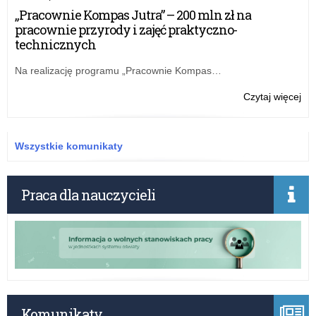
skł
„Pracownie Kompas Jutra” – 200 mln zł na
ofe
pracownie przyrody i zajęć praktyczno-
w
technicznych
otw
kon
Na realizację programu „Pracownie Kompas…
ofe
–
o:
Czytaj więcej
pr
Zap
„Pr
do
szk
skł
Wszystkie komunikaty
ofe
w
otw
Praca dla nauczycieli
kon
ofe
–
pr
„Pr
szk
Komunikaty