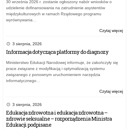
30 września 2026 r. zostanie ogłoszony nabór wniosków o
pr
udzielenie dofinansowania na zatrudnienie asystentów
“Ak
międzykulturowych w ramach Rządowego programu
tab
wyrównywania…
za
20
o:
Czytaj więcej
r.
Sp
mer
3 sierpnia, 2026
z
Informacja dotycząca platformy do diagnozy
real
rz
Ministerstwo Edukacji Narodowej informuje, że zakończyły się
pr
prace związane z modyfikacją i optymalizacją systemu
“Ak
związanego z ponownym uruchomieniem narzędzia
tab
informatycznego…
za
20
o:
Czytaj więcej
r.
Sp
mer
3 sierpnia, 2026
z
Edukacja zdrowotna i edukacja zdrowotna –
real
zdrowie seksualne – rozporządzenia Ministra
rz
Edukacji podpisane
pr