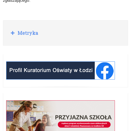
zgłaszającego.
Rozwiń
Metryka