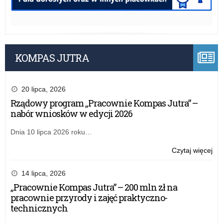
KOMPAS JUTRA
20 lipca, 2026
Rządowy program „Pracownie Kompas Jutra” –
nabór wniosków w edycji 2026
Dnia 10 lipca 2026 roku…
o:
Czytaj więcej
Sp
mer
14 lipca, 2026
z
„Pracownie Kompas Jutra” – 200 mln zł na
real
pracownie przyrody i zajęć praktyczno-
rz
technicznych
pr
“Ak