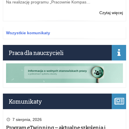
Na realizację programu „Pracownie Kompas…
tab
za
o:
Czytaj więcej
20
Sp
r.
mer
z
Wszystkie komunikaty
real
rz
pr
Praca dla nauczycieli
“Ak
tab
za
20
r.
Komunikaty
7 sierpnia, 2026
Program eTwinning – aktualne szkolenia i