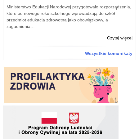
“Ak
Ministerstwo Edukacji Narodowej przygotowało rozporządzenia,
tab
które od nowego roku szkolnego wprowadzają do szkół
za
przedmiot edukacja zdrowotna jako obowiązkowy, a
20
zagadnienia…
r.
o:
Czytaj więcej
Sp
mer
Wszystkie komunikaty
z
real
rz
pr
“Ak
tab
za
20
r.