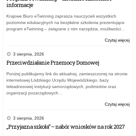
informacje
Krajowe Biuro eTwinning zaprasza nauczycieli wszystkich
poziomów edukacyjnych na bezpłatne szkolenia prezentujące
program eTwinning – związane z nim narzędzia, możliwości…
o:
Czytaj więcej
Sp
mer
3 sierpnia, 2026
z
Przeciwdziałanie Przemocy Domowej
real
rz
Poniżej publikujemy link do aktualnej, zamieszczonej na stronie
pr
internetowej Łódzkiego Urzędu Wojewódzkiego, bazy
“Ak
teleadresowej instytucji samorządowych, podmiotów oraz
tab
organizacji pozarządowych…
za
20
o:
Czytaj więcej
r.
Sp
mer
3 sierpnia, 2026
z
„Przyjazna szkoła” – nabór wniosków na rok 2027
real
rz