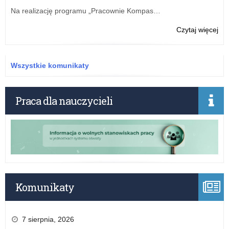
wn
Na realizację programu „Pracownie Kompas…
o
udz
o:
Czytaj więcej
dof
Prz
na
szk
zat
–
Wszystkie komunikaty
asy
kom
w
dot
20
na
Praca dla nauczycieli
r.
wn
o
udz
dof
na
zat
asy
w
Komunikaty
20
r.
7 sierpnia, 2026