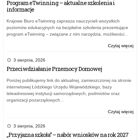
Program eTwinning – aktualne szkolenia i
informacje
Krajowe Biuro eTwinning zaprasza nauczycieli wszystkich
poziomów edukacyjnych na bezpłatne szkolenia prezentujące
program eTwinning – związane z nim narzędzia, możliwości…
o:
Czytaj więcej
Prz
szk
3 sierpnia, 2026
–
Przeciwdziałanie Przemocy Domowej
kom
dot
Poniżej publikujemy link do aktualnej, zamieszczonej na stronie
na
internetowej Łódzkiego Urzędu Wojewódzkiego, bazy
wn
teleadresowej instytucji samorządowych, podmiotów oraz
o
organizacji pozarządowych…
udz
dof
o:
Czytaj więcej
na
Prz
zat
szk
3 sierpnia, 2026
asy
–
„Przyjazna szkoła” – nabór wniosków na rok 2027
w
kom