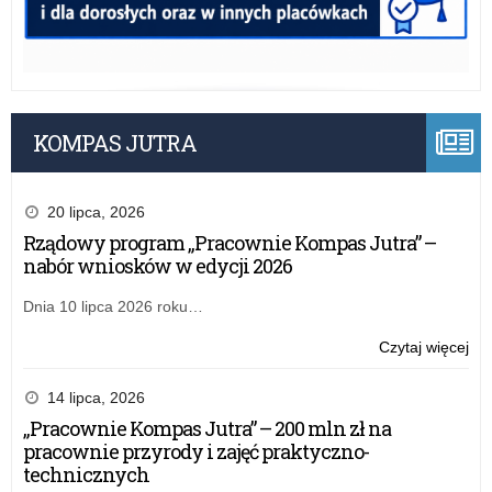
KOMPAS JUTRA
20 lipca, 2026
Rządowy program „Pracownie Kompas Jutra” –
nabór wniosków w edycji 2026
Dnia 10 lipca 2026 roku…
o:
Czytaj więcej
Prz
szk
14 lipca, 2026
–
„Pracownie Kompas Jutra” – 200 mln zł na
kom
pracownie przyrody i zajęć praktyczno-
dot
technicznych
na