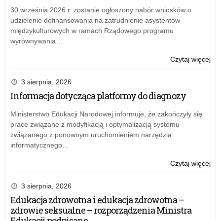
20
dot
30 września 2026 r. zostanie ogłoszony nabór wniosków o
r.
na
udzielenie dofinansowania na zatrudnienie asystentów
wn
międzykulturowych w ramach Rządowego programu
o
wyrównywania…
udz
dof
o:
Czytaj więcej
na
Prz
zat
szk
3 sierpnia, 2026
asy
–
Informacja dotycząca platformy do diagnozy
w
kom
20
dot
Ministerstwo Edukacji Narodowej informuje, że zakończyły się
r.
na
prace związane z modyfikacją i optymalizacją systemu
wn
związanego z ponownym uruchomieniem narzędzia
o
informatycznego…
udz
dof
o:
Czytaj więcej
na
Prz
zat
szk
3 sierpnia, 2026
asy
–
Edukacja zdrowotna i edukacja zdrowotna –
w
kom
zdrowie seksualne – rozporządzenia Ministra
20
dot
Edukacji podpisane