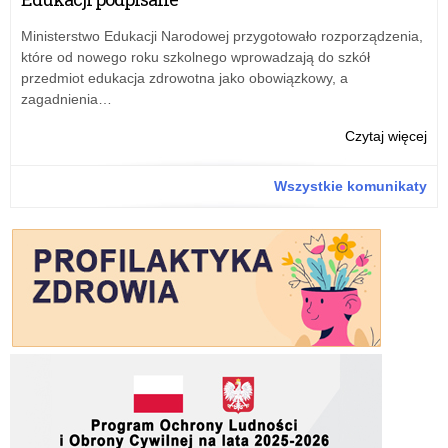
r.
na
wn
Ministerstwo Edukacji Narodowej przygotowało rozporządzenia,
o
które od nowego roku szkolnego wprowadzają do szkół
udz
przedmiot edukacja zdrowotna jako obowiązkowy, a
dof
zagadnienia…
na
zat
o:
Czytaj więcej
asy
Prz
w
szk
Wszystkie komunikaty
20
–
r.
kom
dot
na
wn
o
udz
dof
na
zat
asy
w