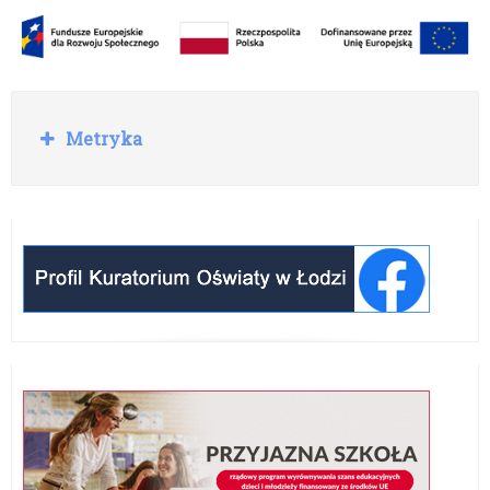
Rozwiń
Metryka