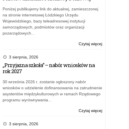
Poniżej publikujemy link do aktualnej, zamieszczonej
na stronie internetowej Łódzkiego Urzędu
Wojewódzkiego, bazy teleadresowej instytucji
samorządowych, podmiotów oraz organizacji
pozarządowych…
o:
Czytaj więcej
„Przyjazna
szkoła”
3 sierpnia, 2026
–
„Przyjazna szkoła” – nabór wniosków na
dofinansowani
rok 2027
zatrudnienia
asystenta
30 września 2026 r. zostanie ogłoszony nabór
międzykulturo
wniosków o udzielenie dofinansowania na zatrudnienie
na
asystentów międzykulturowych w ramach Rządowego
2027
programu wyrównywania…
rok
o:
Czytaj więcej
„Przyjazna
szkoła”
3 sierpnia, 2026
–