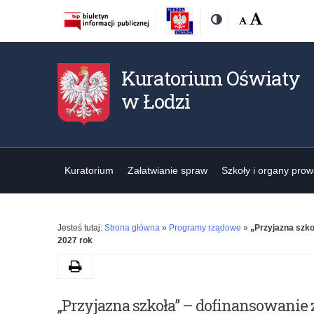
Rozmiar
Domyślna
Wielka
Kontrast
czcionki:
Kuratorium Oświaty
w Łodzi
Kuratorium
Załatwianie spraw
Szkoły i organy pro
Jesteś tutaj:
Strona główna
»
Programy rządowe
»
„Przyjazna szko
2027 rok
Drukuj
„Przyjazna szkoła” – dofinansowanie 