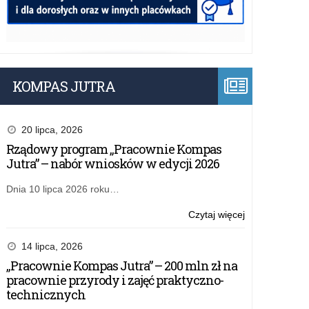
KOMPAS JUTRA
20 lipca, 2026
Rządowy program „Pracownie Kompas
Jutra” – nabór wniosków w edycji 2026
Dnia 10 lipca 2026 roku…
o:
Czytaj więcej
„Przyjazna
szkoła”
14 lipca, 2026
–
„Pracownie Kompas Jutra” – 200 mln zł na
dofinansowani
pracownie przyrody i zajęć praktyczno-
zatrudnienia
technicznych
asystenta