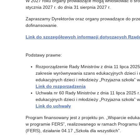
W 2027 roku organy prowadzące mogą wnioskować o środk
stycznia 2027 r. do dnia 31 sierpnia 2027 r.
Zapraszamy Dyrektorów oraz organy prowadzące do przea
dofinansowanie.
Link do szczegółowych informacji dotyczących Rzą
Podstawy prawne:
Rozporządzenie Rady Ministrów z dnia 11 lipca 202
zakresie wyrównywania szans edukacyjnych dzieci
edukacyjnych dzieci i młodzieży „Przyjazna szkoła” 
Link do rozporządzenia
Uchwała nr 60 Rady Ministrów z dnia 11 lipca 202
edukacyjnych dzieci i młodzieży „Przyjazna szkoła” 
Link do uchwały
Program finansowany jest z projektu pn. „Wsparcie edukacj
w programie FERS”, realizowanego w ramach Programu 
(FERS), działanie 04.17 „Szkoła dla wszystkich”.