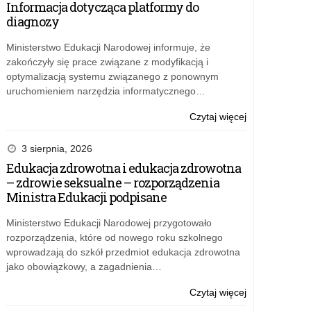
Informacja dotycząca platformy do
dofinansowani
diagnozy
zatrudnienia
asystenta
Ministerstwo Edukacji Narodowej informuje, że
międzykulturo
zakończyły się prace związane z modyfikacją i
na
optymalizacją systemu związanego z ponownym
2027
uruchomieniem narzędzia informatycznego…
rok
o:
Czytaj więcej
„Przyjazna
szkoła”
3 sierpnia, 2026
–
Edukacja zdrowotna i edukacja zdrowotna
dofinansowani
– zdrowie seksualne – rozporządzenia
zatrudnienia
Ministra Edukacji podpisane
asystenta
międzykulturo
Ministerstwo Edukacji Narodowej przygotowało
na
rozporządzenia, które od nowego roku szkolnego
2027
wprowadzają do szkół przedmiot edukacja zdrowotna
rok
jako obowiązkowy, a zagadnienia…
o:
Czytaj więcej
„Przyjazna