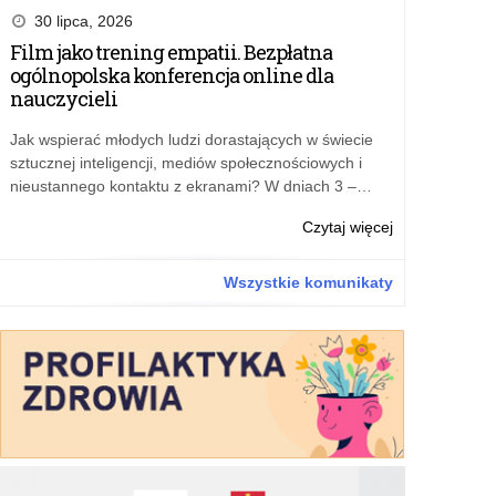
szkoła”
30 lipca, 2026
–
Film jako trening empatii. Bezpłatna
dofinansowani
ogólnopolska konferencja online dla
zatrudnienia
nauczycieli
asystenta
międzykulturo
Jak wspierać młodych ludzi dorastających w świecie
na
sztucznej inteligencji, mediów społecznościowych i
2027
nieustannego kontaktu z ekranami? W dniach 3 –…
rok
o:
Czytaj więcej
„Przyjazna
szkoła”
Wszystkie komunikaty
–
dofinansowani
zatrudnienia
asystenta
międzykulturo
na
2027
rok