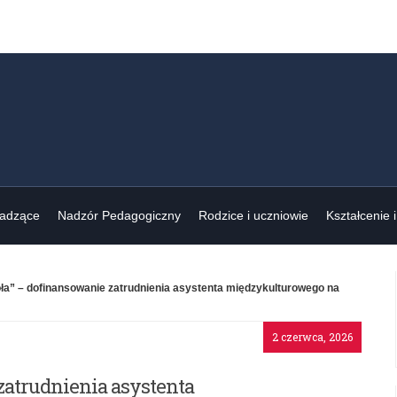
wadzące
Nadzór Pedagogiczny
Rodzice i uczniowie
Kształcenie 
ła” – dofinansowanie zatrudnienia asystenta międzykulturowego na
2 czerwca, 2026
zatrudnienia asystenta