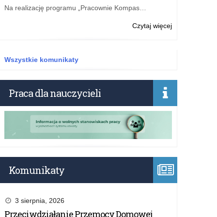
międzykulturo
Na realizację programu „Pracownie Kompas…
na
2027
o:
Czytaj więcej
rok
„Przyjazna
szkoła”
–
Wszystkie komunikaty
dofinansowani
zatrudnienia
asystenta
Praca dla nauczycieli
międzykulturo
na
2027
rok
Komunikaty
3 sierpnia, 2026
Przeciwdziałanie Przemocy Domowej