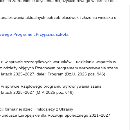
i na zatrudnienie asystenta międzykulturowego w okresie od 1
nalizowania aktualnych potrzeb placówek i złożenia wniosku o
dowego Programu „Przyjazna szkoła”
5 r. w sprawie szczegółowych warunków udzielania wsparcia w
 i młodzieży objętych Rządowym programem wyrównywania szans
w latach 2025–2027, dalej: Program (Dz.U. 2025 poz. 946)
5 r. w sprawie Rządowego programu wyrównywania szans
w latach 2025–2027 (M.P. 2025 poz. 648)
i formalnej dzieci i młodzieży z Ukrainy
Fundusze Europejskie dla Rozwoju Społecznego 2021–2027