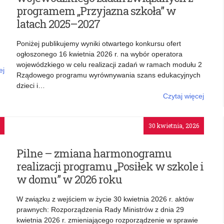
programem „Przyjazna szkoła” w
latach 2025–2027
Poniżej publikujemy wyniki otwartego konkursu ofert
ogłoszonego 16 kwietnia 2026 r. na wybór operatora
wojewódzkiego w celu realizacji zadań w ramach modułu 2
ej
Rządowego programu wyrównywania szans edukacyjnych
ne
dzieci i…
ół
Czytaj więcej
o: Wyniki konkursu na operatora wojewódzkiego zadań
związanych z programem „Przyjazna szkoła” w latach
30 kwietnia, 2026
2025–2027
Pilne – zmiana harmonogramu
realizacji programu „Posiłek w szkole i
w domu” w 2026 roku
W związku z wejściem w życie 30 kwietnia 2026 r. aktów
prawnych: Rozporządzenia Rady Ministrów z dnia 29
kwietnia 2026 r. zmieniającego rozporządzenie w sprawie