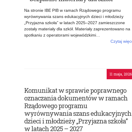
Programy
rządowe
Na stronie IBE PIB w ramach Rządowego programu
wyrównywania szans edukacyjnych dzieci i młodzieży
„Przyjazna szkoła” w latach 2025–2027 zamieszczone
zostały materiały dla szkół. Materiały zaprezentowano na
spotkaniu z operatorami wojewódzkimi…
Czytaj więc
o: Rządowy program „Przyjazna szkoła” – bezpłat
materiały dla szk
11 maja, 2026
Komunikat w sprawie poprawnego
oznaczania dokumentów w ramach
Rządowego programu
wyrównywania szans edukacyjnych
dzieci i młodzieży „Przyjazna szkoła”
w latach 2025 – 2027