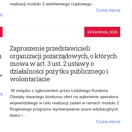
realizacji modułu 3 wieloletniego rządowego…
Czytaj więcej
ej
o: Pilne – zmiana harmonogramu realizacji programu
ia
„Posiłek w szkole i w domu” w 2026 roku
mu
24 kwietnia, 2026
ży
27
Zaproszenie przedstawicieli
u
organizacji pozarządowych, o których
mowa w art. 3 ust. 2 ustawy o
działalności pożytku publicznego i
ie
wolontariacie
a
W związku z ogłoszeniem przez Łódzkiego Kuratora
ej
Oświaty otwartego konkursu ofert na wyłonienie operatora
ie
wojewódzkiego w celu realizacji zadań w ramach modułu 2
RS
Rządowego programu wyrównywania szans edukacyjnych
dzieci i…
Czytaj więcej
o: Zaproszenie przedstawicieli organizacji pozarządowych,