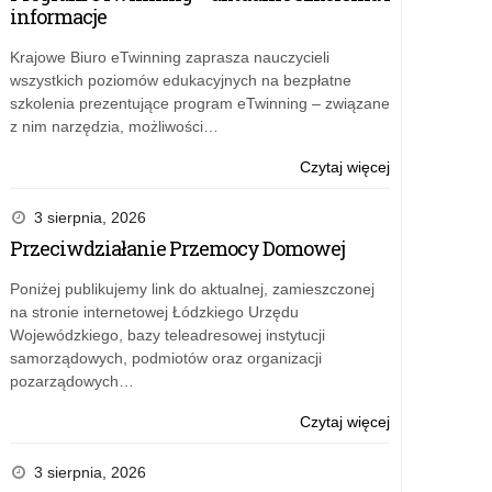
informacje
Krajowe Biuro eTwinning zaprasza nauczycieli
wszystkich poziomów edukacyjnych na bezpłatne
szkolenia prezentujące program eTwinning – związane
z nim narzędzia, możliwości…
o:
Czytaj więcej
Rządowy
program
3 sierpnia, 2026
„Przyjazna
Przeciwdziałanie Przemocy Domowej
szkoła”
–
Poniżej publikujemy link do aktualnej, zamieszczonej
bezpłatne
na stronie internetowej Łódzkiego Urzędu
materiały
Wojewódzkiego, bazy teleadresowej instytucji
dla
samorządowych, podmiotów oraz organizacji
szkół
pozarządowych…
o:
Czytaj więcej
Rządowy
program
3 sierpnia, 2026
„Przyjazna