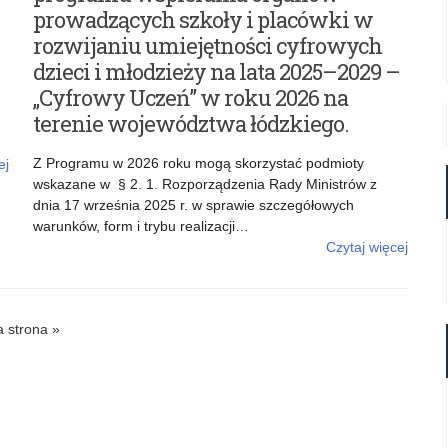
prowadzących szkoły i placówki w
rozwijaniu umiejętności cyfrowych
dzieci i młodzieży na lata 2025–2029 –
„Cyfrowy Uczeń” w roku 2026 na
terenie województwa łódzkiego.
Z Programu w 2026 roku mogą skorzystać podmioty
ej
wskazane w § 2. 1. Rozporządzenia Rady Ministrów z
an
dnia 17 września 2025 r. w sprawie szczegółowych
ej
warunków, form i trybu realizacji…
Czytaj więcej
o: Zasady realizacji Rządowego programu wspierania
organów prowadzących szkoły i placówki w rozwijaniu
umiejętności cyfrowych dzieci i młodzieży na lata 2025–
 strona »
2029 – „Cyfrowy Uczeń” w roku 2026 na terenie
województwa łódzkiego.