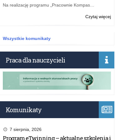
materiały
Na realizację programu „Pracownie Kompas…
dla
szkół
o:
Czytaj więcej
Rządowy
program
„Przyjazna
Wszystkie komunikaty
szkoła”
–
bezpłatne
Praca dla nauczycieli
materiały
dla
szkół
Komunikaty
7 sierpnia, 2026
Program eTwinning – aktualne szkolenia i