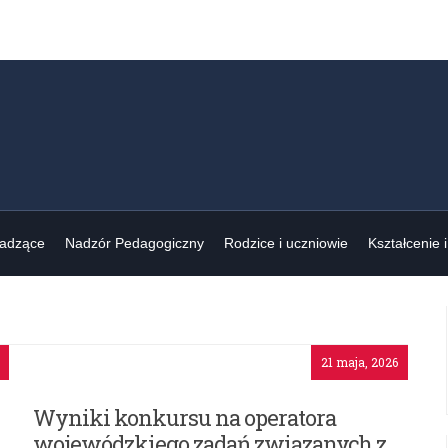
wadzące
Nadzór Pedagogiczny
Rodzice i uczniowie
Kształcenie 
21 maja, 2026
Wyniki konkursu na operatora
wojewódzkiego zadań związanych z