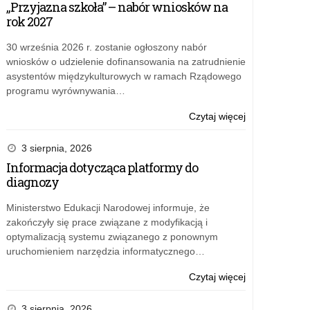
„Przyjazna szkoła” – nabór wniosków na
szkoła”
rok 2027
–
bezpłatne
30 września 2026 r. zostanie ogłoszony nabór
materiały
wniosków o udzielenie dofinansowania na zatrudnienie
dla
asystentów międzykulturowych w ramach Rządowego
szkół
programu wyrównywania…
o:
Czytaj więcej
Rządowy
program
3 sierpnia, 2026
„Przyjazna
Informacja dotycząca platformy do
szkoła”
diagnozy
–
bezpłatne
Ministerstwo Edukacji Narodowej informuje, że
materiały
zakończyły się prace związane z modyfikacją i
dla
optymalizacją systemu związanego z ponownym
szkół
uruchomieniem narzędzia informatycznego…
o:
Czytaj więcej
Rządowy
program
3 sierpnia, 2026