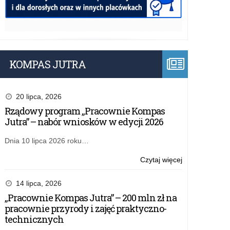
KOMPAS JUTRA
20 lipca, 2026
Rządowy program „Pracownie Kompas
Jutra” – nabór wniosków w edycji 2026
Dnia 10 lipca 2026 roku…
o:
Czytaj więcej
Rządowy
program
14 lipca, 2026
„Przyjazna
„Pracownie Kompas Jutra” – 200 mln zł na
szkoła”
pracownie przyrody i zajęć praktyczno-
–
technicznych
bezpłatne