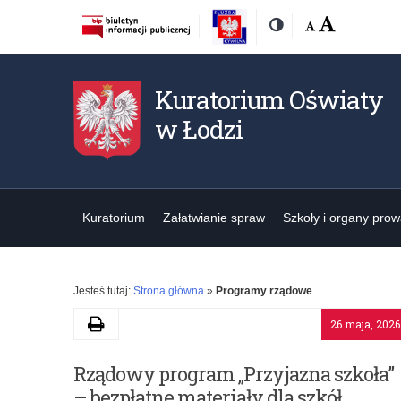
Rozmiar
Domyślna
Wielka
Kontrast
czcionki:
Kuratorium Oświaty
w Łodzi
Kuratorium
Załatwianie spraw
Szkoły i organy pro
Jesteś tutaj:
Strona główna
»
Programy rządowe
Drukuj
26 maja, 2026
Archiwa:
Rządowy program „Przyjazna szkoła”
– bezpłatne materiały dla szkół