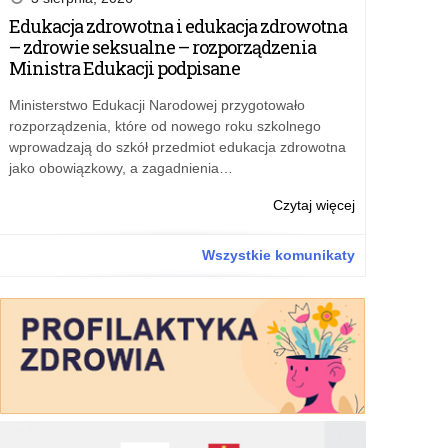
„Przyjazna
Edukacja zdrowotna i edukacja zdrowotna
szkoła”
– zdrowie seksualne – rozporządzenia
–
Ministra Edukacji podpisane
bezpłatne
materiały
Ministerstwo Edukacji Narodowej przygotowało
dla
rozporządzenia, które od nowego roku szkolnego
szkół
wprowadzają do szkół przedmiot edukacja zdrowotna
jako obowiązkowy, a zagadnienia…
o:
Czytaj więcej
Rządowy
program
Wszystkie komunikaty
„Przyjazna
szkoła”
–
bezpłatne
materiały
dla
szkół