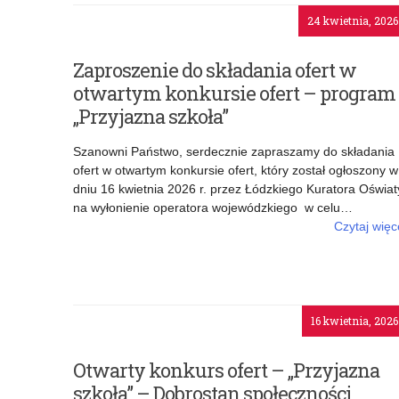
24 kwietnia, 2026
Zaproszenie do składania ofert w
otwartym konkursie ofert – program
„Przyjazna szkoła”
Szanowni Państwo, serdecznie zapraszamy do składania
ofert w otwartym konkursie ofert, który został ogłoszony w
dniu 16 kwietnia 2026 r. przez Łódzkiego Kuratora Oświat
na wyłonienie operatora wojewódzkiego w celu…
Czytaj więc
o: Zaproszenie do składania ofert w otwartym konkurs
ofert – program „Przyjazna szkoł
16 kwietnia, 2026
Otwarty konkurs ofert – „Przyjazna
szkoła” – Dobrostan społeczności