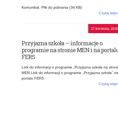
Komunikat. Plik do pobrania (34 KB)
Czytaj więc
o: Komunikat w sprawie poprawnego oznaczan
dokumentów w ramach Rządowego progra
27 kwietnia, 2026
wyrównywania szans edukacyjnych dzieci i młodzie
„Przyjazna szkoła” w latach 2025 – 20
Przyjazna szkoła – informacje o
programie na stronie MEN i na portal
FERS
Link do informacji o programie „Przyjazna szkoła na stron
MEN Link do informacji o programie „Przyjazna szkoła” n
portalu FERS
Czytaj więc
o: Przyjazna szkoła – informacje o programie na stron
MEN i na portalu FE