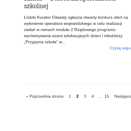
szkolnej
Łódzki Kurator Oświaty ogłasza otwarty konkurs ofert na
wyłonienie operatora wojewódzkiego w celu realizacji
zadań w ramach modułu 2 Rządowego programu
wyrównywania szans edukacyjnych dzieci i młodzieży
„Przyjazna szkoła” w…
Czytaj więc
o: Otwarty konkurs ofert – „Przyjazna szkoła” – Dobrost
społeczności szkoln
IDź
IDź
IDź
IDź
IDź
« Poprzednia strona
1
2
3
4
…
15
Następna
do
do
do
do
do
strony
strony
strony
strony
strony