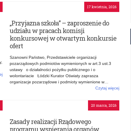
o których mowa w art. 3 ust. 2 ustawy o działalności
17 kwietnia, 2026
pożytku publicznego i wolontariacie
„Przyjazna szkoła” – zaproszenie do
udziału w pracach komisji
konkursowej w otwartym konkursie
ofert
Szanowni Państwo, Przedstawiciele organizacji
y,
pozarządowych podmiotów wymienionych w art.3 ust.3
ustawy o działalności pożytku publicznego i o
ej
wolontariacie Łódzki Kurator Oświaty zaprasza
ie
organizacje pozarządowe i podmioty wymienione w…
a”
Czytaj więcej
o: „Przyjazna szkoła” – zaproszenie do udziału w pracach
komisji konkursowej w otwartym konkursie ofert
20 marca, 2026
Zasady realizacji Rządowego
programu wspierania organów