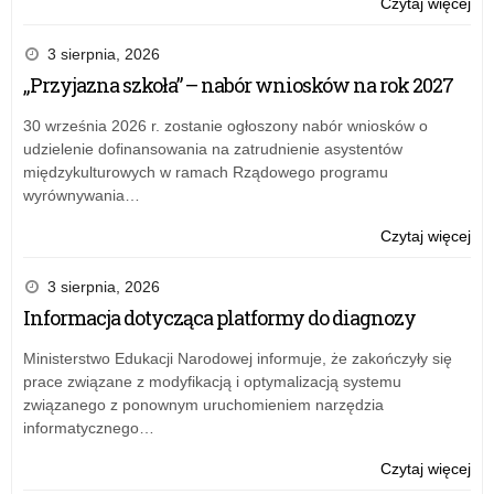
mał
o:
Czytaj więcej
–
„Po
w
z
3 sierpnia, 2026
cz
kla
„Przyjazna szkoła” – nabór wniosków na rok 2027
w
i
ME
„Kt
30 września 2026 r. zostanie ogłoszony nabór wniosków o
rus
Ty
udzielenie dofinansowania na zatrudnienie asystentów
na
jes
międzykulturowych w ramach Rządowego programu
wn
–
wyrównywania…
na
Pol
dof
mał
o:
Czytaj więcej
wyc
–
„Po
i
w
z
3 sierpnia, 2026
zaj
cz
kla
Informacja dotycząca platformy do diagnozy
edu
w
i
ME
„Kt
Ministerstwo Edukacji Narodowej informuje, że zakończyły się
rus
Ty
prace związane z modyfikacją i optymalizacją systemu
na
jes
związanego z ponownym uruchomieniem narzędzia
wn
–
informatycznego…
na
Pol
dof
mał
o:
Czytaj więcej
wyc
–
„Po