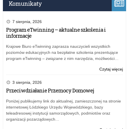
Komunikaty
edu
ME
rus
na
7 sierpnia, 2026
wn
Program eTwinning – aktualne szkolenia i
na
informacje
dof
wyc
Krajowe Biuro eTwinning zaprasza nauczycieli wszystkich
i
poziomów edukacyjnych na bezpłatne szkolenia prezentujące
zaj
program eTwinning – związane z nim narzędzia, możliwości…
edu
o:
Czytaj więcej
„Po
z
3 sierpnia, 2026
kla
Przeciwdziałanie Przemocy Domowej
i
„Kt
Poniżej publikujemy link do aktualnej, zamieszczonej na stronie
Ty
internetowej Łódzkiego Urzędu Wojewódzkiego, bazy
jes
teleadresowej instytucji samorządowych, podmiotów oraz
–
organizacji pozarządowych…
Pol