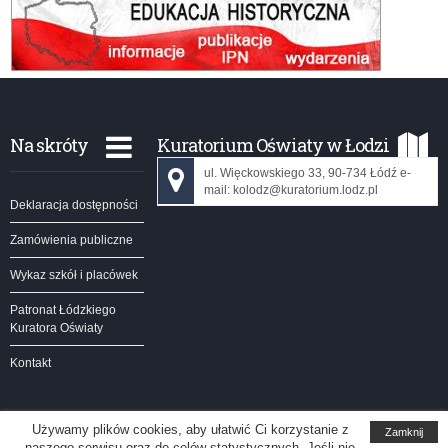
Na skróty
Kuratorium Oświaty w Łodzi
ul. Więckowskiego 33, 90-734 Łódź e-
mail: kolodz@kuratorium.lodz.pl
Deklaracja dostępności
Zamówienia publiczne
Wykaz szkół i placówek
Patronat Łódzkiego
Kuratora Oświaty
Kontakt
Używamy plików cookies, aby ułatwić Ci korzystanie z
Zamknij