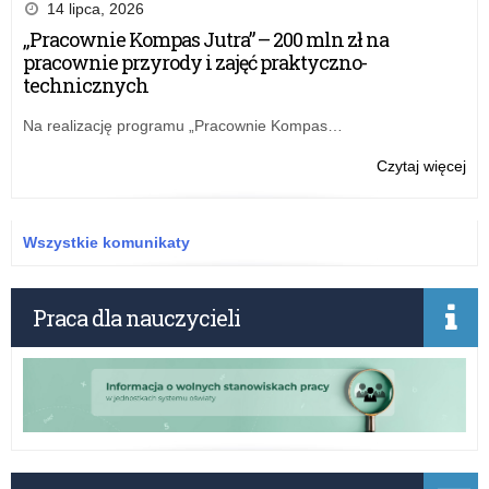
z
14 lipca, 2026
kla
„Pracownie Kompas Jutra” – 200 mln zł na
i
pracownie przyrody i zajęć praktyczno-
„Kt
technicznych
Ty
jes
Na realizację programu „Pracownie Kompas…
–
Pol
o:
Czytaj więcej
mał
„Po
–
z
w
kla
Wszystkie komunikaty
cz
i
w
„Kt
ME
Ty
Praca dla nauczycieli
rus
jes
na
–
wn
Pol
na
mał
dof
–
wyc
w
i
cz
zaj
w