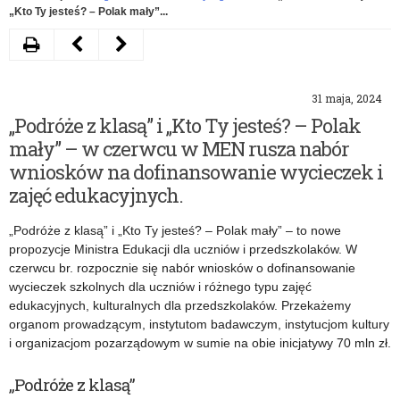
„Kto Ty jesteś? – Polak mały”...
Drukuj
Następny
Poprzedni
artykuł
artykuł
31 maja, 2024
Konkurs
Zmiany
„Podróże z klasą” i „Kto Ty jesteś? – Polak
ofert
w
mały” – w czerwcu w MEN rusza nabór
na
ramowych
wniosków na dofinansowanie wycieczek i
zajęć edukacyjnych.
stanowisko
planach
nauczyciela-
nauczania
„Podróże z klasą” i „Kto Ty jesteś? – Polak mały” – to nowe
propozycje Ministra Edukacji dla uczniów i przedszkolaków. W
doradcy
–
czerwcu br. rozpocznie się nabór wniosków o dofinansowanie
metodycznego
rozporządzenie
wycieczek szkolnych dla uczniów i różnego typu zajęć
edukacyjnych, kulturalnych dla przedszkolaków. Przekażemy
w
podpisane
organom prowadzącym, instytutom badawczym, instytucjom kultury
i organizacjom pozarządowym w sumie na obie inicjatywy 70 mln zł.
ŁCDNiKP
„Podróże z klasą”