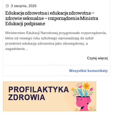
i
w
z
3 sierpnia, 2026
zaj
cz
kla
Edukacja zdrowotna i edukacja zdrowotna –
edu
w
i
zdrowie seksualne – rozporządzenia Ministra
ME
„Kt
Edukacji podpisane
rus
Ty
na
jes
Ministerstwo Edukacji Narodowej przygotowało rozporządzenia,
wn
–
które od nowego roku szkolnego wprowadzają do szkół
na
Pol
przedmiot edukacja zdrowotna jako obowiązkowy, a
dof
mał
zagadnienia…
wyc
–
i
w
o:
Czytaj więcej
zaj
cz
„Po
edu
w
z
Wszystkie komunikaty
ME
kla
rus
i
na
„Kt
wn
Ty
na
jes
dof
–
wyc
Pol
i
mał