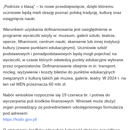
„Podróże z klasą” – to nowe przedsięwzięcie, dzięki któremu
uczniowie będą mieli okazję poznać polską tradycję, kulturę oraz
osiągnięcia nauki.
Warunkiem uzyskania dofinansowania jest uwzględnienie w
programie wycieczki wizyty w: muzeum, galerii sztuki, teatrze,
operze, filharmonii, centrum nauki, skansenie lub innej instytucji
kultury (zwane punktami edukacyjnymi). Uczniowie szkół
podstawowych i ponadpodstawowych będą mogli pojechać na
wycieczki, w czasie których odwiedzą punkty edukacyjne wybrane
przez organizatorów. Dofinansowanie obejmie m.in. transport,
nocleg, wyżywienie i koszty biletów do punktów edukacyjnych
związanych z kulturą takich jak muzea, galerie, teatry. W 2024 r. na
ten cel MEN przeznacza 60 mln zł.
Nabór wniosków rozpocznie się 19 czerwca br. i potrwa do
wyczerpania puli środków finansowych. Wniosek może złożyć
organ prowadzący za pośrednictwem udostępnionego formularza
pod adresem:
https://ksdo.gov.pl/