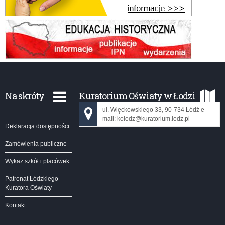
Na skróty
Kuratorium Oświaty w Łodzi
ul. Więckowskiego 33, 90-734 Łódź e-
mail: kolodz@kuratorium.lodz.pl
Deklaracja dostępności
Zamówienia publiczne
Wykaz szkół i placówek
Patronat Łódzkiego
Kuratora Oświaty
Kontakt