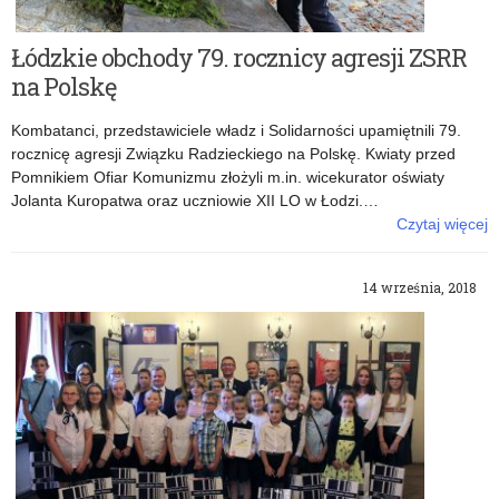
Łódzkie obchody 79. rocznicy agresji ZSRR
na Polskę
Kombatanci, przedstawiciele władz i Solidarności upamiętnili 79.
rocznicę agresji Związku Radzieckiego na Polskę. Kwiaty przed
Pomnikiem Ofiar Komunizmu złożyli m.in. wicekurator oświaty
Jolanta Kuropatwa oraz uczniowie XII LO w Łodzi.…
Czytaj więcej
o: Łódzkie obchody 79. rocznicy agresji ZSRR na Polskę
14 września, 2018