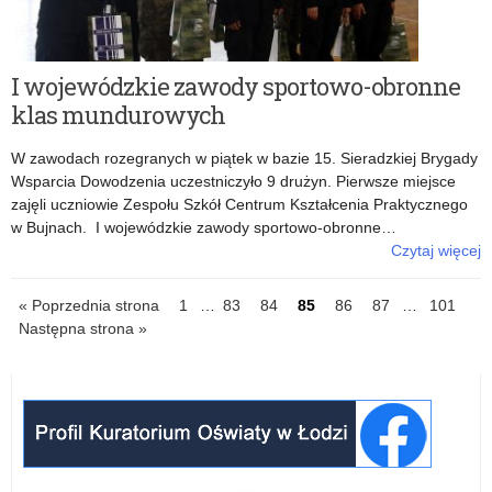
I wojewódzkie zawody sportowo-obronne
klas mundurowych
W zawodach rozegranych w piątek w bazie 15. Sieradzkiej Brygady
Wsparcia Dowodzenia uczestniczyło 9 drużyn. Pierwsze miejsce
zajęli uczniowie Zespołu Szkół Centrum Kształcenia Praktycznego
w Bujnach. I wojewódzkie zawody sportowo-obronne…
Czytaj więcej
o: I wojewódzkie zawody sportowo-obronne klas mundurowych
IDź
IDź
IDź
IDź
IDź
IDź
IDź
« Poprzednia strona
1
…
83
84
85
86
87
…
101
do
do
do
do
do
do
do
Następna strona »
strony
strony
strony
strony
strony
strony
strony