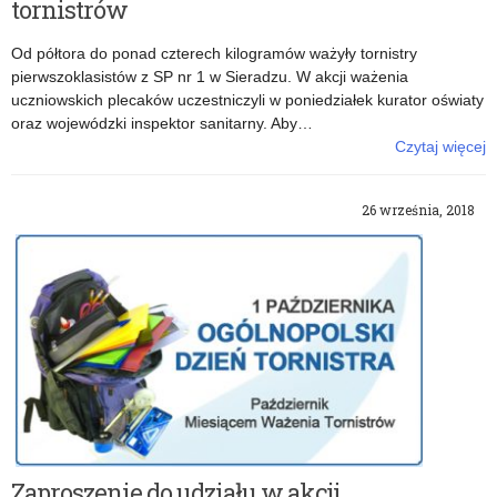
tornistrów
Od półtora do ponad czterech kilogramów ważyły tornistry
pierwszoklasistów z SP nr 1 w Sieradzu. W akcji ważenia
uczniowskich plecaków uczestniczyli w poniedziałek kurator oświaty
oraz wojewódzki inspektor sanitarny. Aby…
Czytaj więcej
o: Kurator oświaty sprawdził ciężar tornistrów
26 września, 2018
Zaproszenie do udziału w akcji