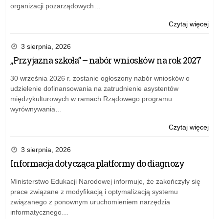
organizacji pozarządowych…
o:
Czytaj więcej
Prz
Pr
3 sierpnia, 2026
Do
„Przyjazna szkoła” – nabór wniosków na rok 2027
30 września 2026 r. zostanie ogłoszony nabór wniosków o
udzielenie dofinansowania na zatrudnienie asystentów
międzykulturowych w ramach Rządowego programu
wyrównywania…
o:
Czytaj więcej
„Pr
szk
3 sierpnia, 2026
–
Informacja dotycząca platformy do diagnozy
na
wn
Ministerstwo Edukacji Narodowej informuje, że zakończyły się
na
prace związane z modyfikacją i optymalizacją systemu
rok
związanego z ponownym uruchomieniem narzędzia
20
informatycznego…