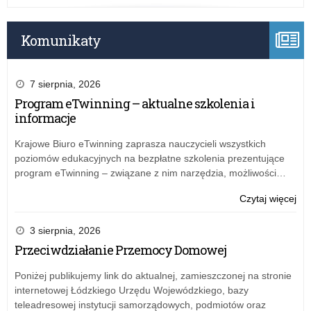
zaj
pra
tec
Komunikaty
7 sierpnia, 2026
Program eTwinning – aktualne szkolenia i
informacje
Krajowe Biuro eTwinning zaprasza nauczycieli wszystkich
poziomów edukacyjnych na bezpłatne szkolenia prezentujące
program eTwinning – związane z nim narzędzia, możliwości…
o:
Czytaj więcej
Pr
eTw
3 sierpnia, 2026
–
Przeciwdziałanie Przemocy Domowej
akt
szk
Poniżej publikujemy link do aktualnej, zamieszczonej na stronie
i
internetowej Łódzkiego Urzędu Wojewódzkiego, bazy
inf
teleadresowej instytucji samorządowych, podmiotów oraz