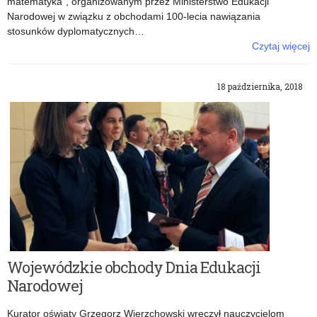
matematyka”, organizowanym przez Ministerstwo Edukacji
Narodowej w związku z obchodami 100-lecia nawiązania
stosunków dyplomatycznych…
Czytaj więcej
o: Konkurs MEN „Wiem wszystko o życiu i dokonaniach
Constantina Carathéodory’ego – greckiego matematyka”
18 października, 2018
Wojewódzkie obchody Dnia Edukacji
Narodowej
Kurator oświaty Grzegorz Wierzchowski wręczył nauczycielom