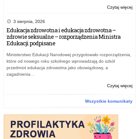
o:
Czytaj więcej
Inf
dot
3 sierpnia, 2026
pla
Edukacja zdrowotna i edukacja zdrowotna –
do
zdrowie seksualne – rozporządzenia Ministra
dia
Edukacji podpisane
Ministerstwo Edukacji Narodowej przygotowało rozporządzenia,
które od nowego roku szkolnego wprowadzają do szkół
przedmiot edukacja zdrowotna jako obowiązkowy, a
zagadnienia…
o:
Czytaj więcej
Edu
zdr
Wszystkie komunikaty
i
edu
zdr
–
zdr
sek