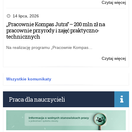
o:
Czytaj więcej
Rz
pr
14 lipca, 2026
„Pr
„Pracownie Kompas Jutra” – 200 mln zł na
Ko
pracownie przyrody i zajęć praktyczno-
Jut
technicznych
–
na
Na realizację programu „Pracownie Kompas…
wn
w
o:
Czytaj więcej
edy
„Pr
20
Ko
Jut
Wszystkie komunikaty
–
20
ml
Praca dla nauczycieli
zł
na
pra
prz
i