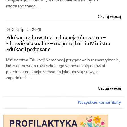
informatycznego…
o:
Czytaj więcej
Naj
his
3 sierpnia, 2026
nag
Edukacja zdrowotna i edukacja zdrowotna –
zdrowie seksualne – rozporządzenia Ministra
Edukacji podpisane
Ministerstwo Edukacji Narodowej przygotowało rozporządzenia,
które od nowego roku szkolnego wprowadzają do szkół
przedmiot edukacja zdrowotna jako obowiązkowy, a
zagadnienia…
o:
Czytaj więcej
Naj
his
Wszystkie komunikaty
nag