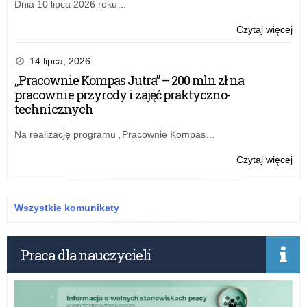
Dnia 10 lipca 2026 roku…
o:
Czytaj więcej
Naj
his
14 lipca, 2026
nag
„Pracownie Kompas Jutra” – 200 mln zł na
pracownie przyrody i zajęć praktyczno-
technicznych
Na realizację programu „Pracownie Kompas…
o:
Czytaj więcej
Naj
his
nag
Wszystkie komunikaty
Praca dla nauczycieli