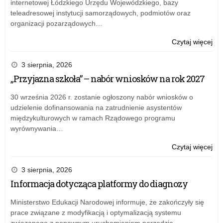
internetowej Łódzkiego Urzędu Wojewódzkiego, bazy
teleadresowej instytucji samorządowych, podmiotów oraz
organizacji pozarządowych…
o:
Czytaj więcej
Naj
his
3 sierpnia, 2026
nag
„Przyjazna szkoła” – nabór wniosków na rok 2027
30 września 2026 r. zostanie ogłoszony nabór wniosków o
udzielenie dofinansowania na zatrudnienie asystentów
międzykulturowych w ramach Rządowego programu
wyrównywania…
o:
Czytaj więcej
Naj
his
3 sierpnia, 2026
nag
Informacja dotycząca platformy do diagnozy
Ministerstwo Edukacji Narodowej informuje, że zakończyły się
prace związane z modyfikacją i optymalizacją systemu
związanego z ponownym uruchomieniem narzędzia