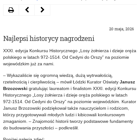
Drukuj
Następny
Poprzedni
artykuł
artykuł
20 maja, 2026
Konkurs
Bez
Najlepsi historycy nagrodzeni
na
korzeni
XXXI. edycja Konkursu Historycznego „Losy żołnierza i dzieje oręża
miarę
nie
polskiego w latach 972-1514. Od Cedyni do Orszy” na poziomie
Wielkiego
zakwitniesz
wojewódzkim już za nami.
Szlema
–
– Wykazaliście się ogromną wiedzą, dużą wytrwałością,
rzetelnością i cierpliwością – mówił Łódzki Kurator Oświaty
Janusz
konkurs
Brzozowski
gratulując laureatom i finalistom XXXI. edycji Konkursu
rozstrzygnięty
Historycznego „Losy żołnierza i dzieje oręża polskiego w latach
972-1514. Od Cedyni do Orszy” na poziomie wojewódzkim. Kurator
Janusz Brzozowski podziękował także nauczycielom i rodzicom,
którzy przygotowywali młodych ludzi i kibicowali konkursowym
zmaganiom. – Znajomość historii tworzy podstawowe fundamenty
do budowania przyszłości – podkreślił.
Poniżej galeria zdjęć: