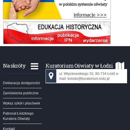
Na skróty
Kuratorium Oświaty w Łodzi
ul. Więckowskiego 33, 90-734 Łódź e-
mail: kolodz@kuratorium.lodz.pl
Deklaracja dostępności
Zamówienia publiczne
Wykaz szkół i placówek
Patronat Łódzkiego
Kuratora Oświaty
Kontakt