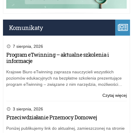
Komunikaty
7 sierpnia, 2026
Program eTwinning – aktualne szkolenia i
informacje
Krajowe Biuro eTwinning zaprasza nauczycieli wszystkich
poziomów edukacyjnych na bezpłatne szkolenia prezentujące
program eTwinning – związane z nim narzędzia, możliwości…
o:
Czytaj więcej
Naj
his
3 sierpnia, 2026
nag
Przeciwdziałanie Przemocy Domowej
Poniżej publikujemy link do aktualnej, zamieszczonej na stronie