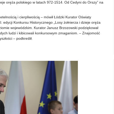
zieje oręża polskiego w latach 972-1514. Od Cedyni do Orszy” na
telnością i cierpliwością – mówił Łódzki Kurator Oświaty
I. edycji Konkursu Historycznego „Losy żołnierza i dzieje oręża
ziomie wojewódzkim. Kurator Janusz Brzozowski podziękował
łodych ludzi i kibicowali konkursowym zmaganiom. – Znajomość
złości – podkreślił.