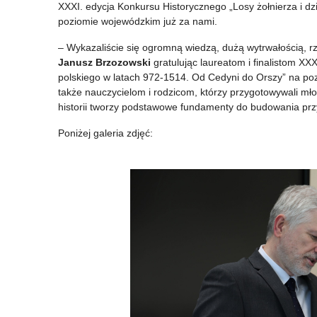
XXXI. edycja Konkursu Historycznego „Losy żołnierza i d
na
korzeni
poziomie wojewódzkim już za nami.
miarę
nie
– Wykazaliście się ogromną wiedzą, dużą wytrwałością, rze
Wielkiego
zakwitniesz
Janusz Brzozowski
gratulując laureatom i finalistom XXX
polskiego w latach 972-1514. Od Cedyni do Orszy” na po
Szlema
–
także nauczycielom i rodzicom, którzy przygotowywali m
konkurs
historii tworzy podstawowe fundamenty do budowania przys
rozstrzygnięty
Poniżej galeria zdjęć: