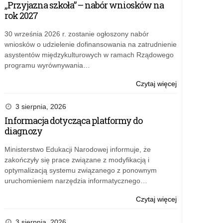
„Przyjazna szkoła” – nabór wniosków na
rok 2027
30 września 2026 r. zostanie ogłoszony nabór
wniosków o udzielenie dofinansowania na zatrudnienie
asystentów międzykulturowych w ramach Rządowego
programu wyrównywania…
o:
Czytaj więcej
Najlepsi
historycy
3 sierpnia, 2026
nagrodzeni
Informacja dotycząca platformy do
diagnozy
Ministerstwo Edukacji Narodowej informuje, że
zakończyły się prace związane z modyfikacją i
optymalizacją systemu związanego z ponownym
uruchomieniem narzędzia informatycznego…
o:
Czytaj więcej
Najlepsi
historycy
3 sierpnia, 2026