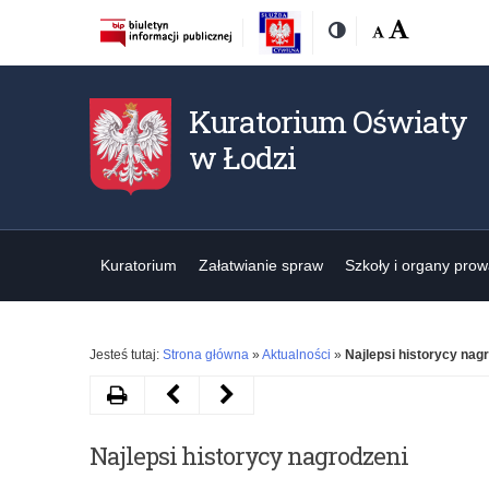
Rozmiar
Domyślna
Wielka
Kontrast
czcionki:
Kuratorium Oświaty
w Łodzi
Kuratorium
Załatwianie spraw
Szkoły i organy pro
Jesteś tutaj:
Strona główna
»
Aktualności
»
Najlepsi historycy nag
Drukuj
Następny
Poprzedni
artykuł
artykuł
Najlepsi historycy nagrodzeni
Konkurs
Bez