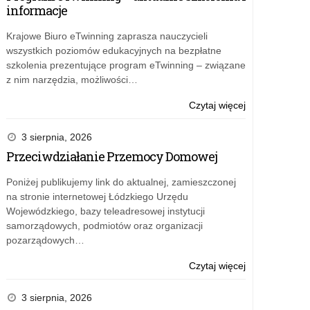
informacje
Krajowe Biuro eTwinning zaprasza nauczycieli
wszystkich poziomów edukacyjnych na bezpłatne
szkolenia prezentujące program eTwinning – związane
z nim narzędzia, możliwości…
o:
Czytaj więcej
Najlepsi
historycy
3 sierpnia, 2026
nagrodzeni
Przeciwdziałanie Przemocy Domowej
Poniżej publikujemy link do aktualnej, zamieszczonej
na stronie internetowej Łódzkiego Urzędu
Wojewódzkiego, bazy teleadresowej instytucji
samorządowych, podmiotów oraz organizacji
pozarządowych…
o:
Czytaj więcej
Najlepsi
historycy
3 sierpnia, 2026
nagrodzeni