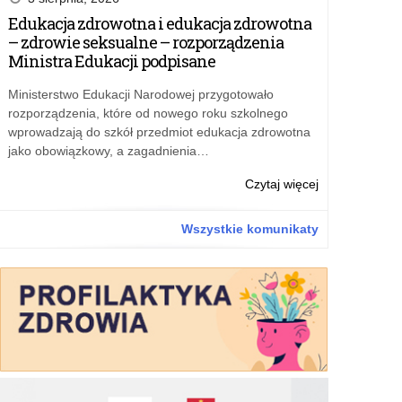
nagrodzeni
Edukacja zdrowotna i edukacja zdrowotna
– zdrowie seksualne – rozporządzenia
Ministra Edukacji podpisane
Ministerstwo Edukacji Narodowej przygotowało
rozporządzenia, które od nowego roku szkolnego
wprowadzają do szkół przedmiot edukacja zdrowotna
jako obowiązkowy, a zagadnienia…
o:
Czytaj więcej
Najlepsi
historycy
Wszystkie komunikaty
nagrodzeni