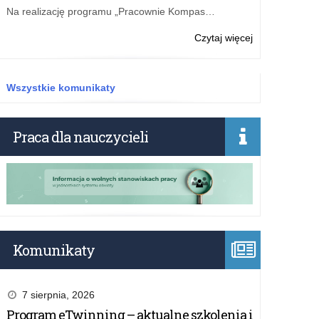
Na realizację programu „Pracownie Kompas…
o:
Czytaj więcej
Najlepsi
historycy
nagrodzeni
Wszystkie komunikaty
Praca dla nauczycieli
Komunikaty
7 sierpnia, 2026
Program eTwinning – aktualne szkolenia i