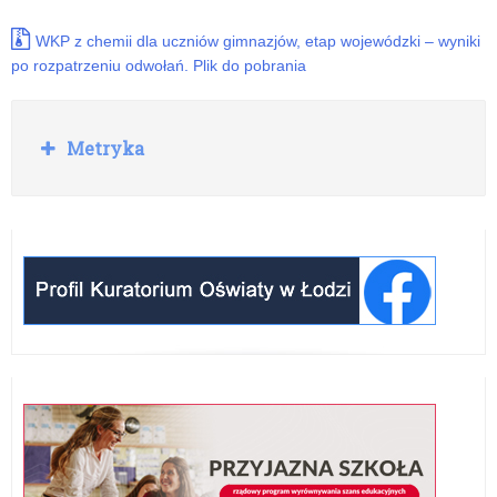
WKP z chemii dla uczniów gimnazjów, etap wojewódzki – wyniki
po rozpatrzeniu odwołań. Plik do pobrania
Rozwiń
Metryka