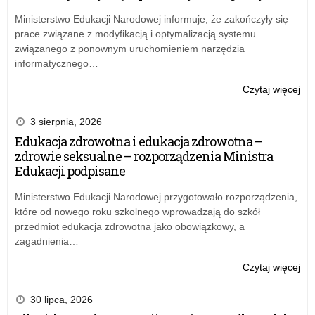
ucz
Ministerstwo Edukacji Narodowej informuje, że zakończyły się
gim
prace związane z modyfikacją i optymalizacją systemu
eta
związanego z ponownym uruchomieniem narzędzia
woj
informatycznego…
–
wyn
o:
Czytaj więcej
po
WK
roz
z
3 sierpnia, 2026
od
che
Edukacja zdrowotna i edukacja zdrowotna –
dla
zdrowie seksualne – rozporządzenia Ministra
ucz
Edukacji podpisane
gim
eta
Ministerstwo Edukacji Narodowej przygotowało rozporządzenia,
woj
które od nowego roku szkolnego wprowadzają do szkół
–
przedmiot edukacja zdrowotna jako obowiązkowy, a
wyn
zagadnienia…
po
roz
o:
Czytaj więcej
od
WK
z
30 lipca, 2026
che