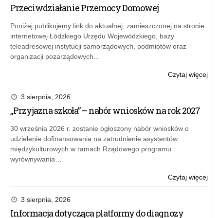
Przeciwdziałanie Przemocy Domowej
Poniżej publikujemy link do aktualnej, zamieszczonej na stronie
internetowej Łódzkiego Urzędu Wojewódzkiego, bazy
teleadresowej instytucji samorządowych, podmiotów oraz
organizacji pozarządowych…
o:
Czytaj więcej
WK
z
3 sierpnia, 2026
che
„Przyjazna szkoła” – nabór wniosków na rok 2027
dla
ucz
30 września 2026 r. zostanie ogłoszony nabór wniosków o
gim
udzielenie dofinansowania na zatrudnienie asystentów
eta
międzykulturowych w ramach Rządowego programu
woj
wyrównywania…
–
wyn
o:
Czytaj więcej
po
WK
roz
z
3 sierpnia, 2026
od
che
Informacja dotycząca platformy do diagnozy
dla