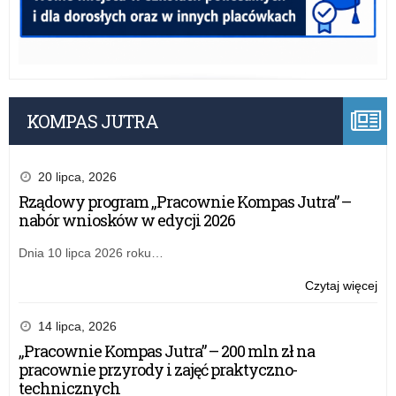
KOMPAS JUTRA
20 lipca, 2026
Rządowy program „Pracownie Kompas Jutra” –
nabór wniosków w edycji 2026
Dnia 10 lipca 2026 roku…
o:
Czytaj więcej
WK
z
14 lipca, 2026
che
„Pracownie Kompas Jutra” – 200 mln zł na
dla
pracownie przyrody i zajęć praktyczno-
ucz
technicznych
gim