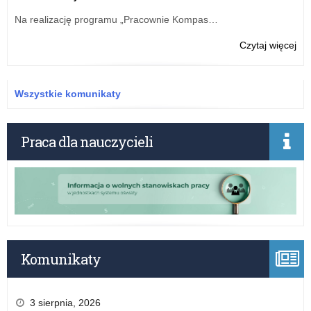
eta
Na realizację programu „Pracownie Kompas…
woj
–
o:
Czytaj więcej
wyn
WK
po
z
roz
che
Wszystkie komunikaty
od
dla
ucz
gim
Praca dla nauczycieli
eta
woj
–
wyn
po
roz
od
Komunikaty
3 sierpnia, 2026