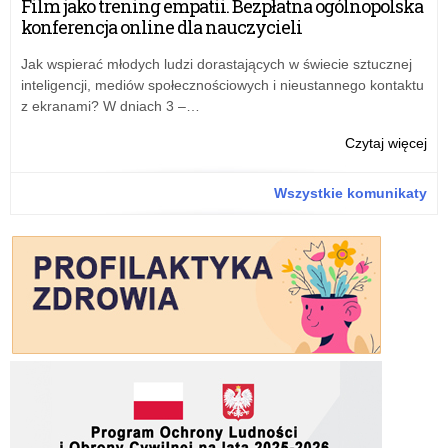
Film jako trening empatii. Bezpłatna ogólnopolska
dla
konferencja online dla nauczycieli
ucz
gim
Jak wspierać młodych ludzi dorastających w świecie sztucznej
eta
inteligencji, mediów społecznościowych i nieustannego kontaktu
woj
z ekranami? W dniach 3 –…
–
wyn
o:
Czytaj więcej
po
WK
roz
z
Wszystkie komunikaty
od
che
dla
ucz
gim
eta
woj
–
wyn
po
roz
od