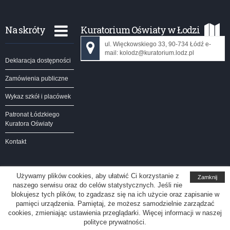
Na skróty
Kuratorium Oświaty w Łodzi
ul. Więckowskiego 33, 90-734 Łódź e-
mail: kolodz@kuratorium.lodz.pl
Deklaracja dostępności
Zamówienia publiczne
Wykaz szkół i placówek
Patronat Łódzkiego
Kuratora Oświaty
Kontakt
Używamy plików cookies, aby ułatwić Ci korzystanie z
Zamknij
naszego serwisu oraz do celów statystycznych. Jeśli nie
Kuratorium Oświaty w Łodzi
blokujesz tych plików, to zgadzasz się na ich użycie oraz zapisanie w
pamięci urządzenia. Pamiętaj, że możesz samodzielnie zarządzać
Redakcja serwisu
cookies, zmieniając ustawienia przeglądarki. Więcej informacji w naszej
polityce prywatności.