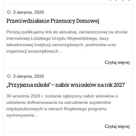
Zar
nr
3 sierpnia, 2026
35
Przeciwdziałanie Przemocy Domowej
Łód
Kur
Poniżej publikujemy link do aktualnej, zamieszczonej na stronie
Ośw
internetowej Łódzkiego Urzędu Wojewódzkiego, bazy
z
teleadresowej instytucji samorządowych, podmiotów oraz
dni
organizacji pozarządowych…
20
kwi
o:
Czytaj więcej
20
Zar
r.
nr
3 sierpnia, 2026
w
35
„Przyjazna szkoła” – nabór wniosków na rok 2027
spr
Łód
pos
Kur
30 września 2026 r. zostanie ogłoszony nabór wniosków o
w
Ośw
udzielenie dofinansowania na zatrudnienie asystentów
syt
z
międzykulturowych w ramach Rządowego programu
zag
dni
wyrównywania…
ata
20
bo
kwi
o:
Czytaj więcej
w
20
Zar