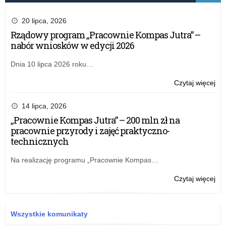
20 lipca, 2026
Rządowy program „Pracownie Kompas Jutra” –
nabór wniosków w edycji 2026
Dnia 10 lipca 2026 roku…
o:
Czytaj więcej
Zar
nr
14 lipca, 2026
35
„Pracownie Kompas Jutra” – 200 mln zł na
Łód
pracownie przyrody i zajęć praktyczno-
Kur
technicznych
Ośw
z
Na realizację programu „Pracownie Kompas…
dni
20
o:
Czytaj więcej
kwi
Zar
20
nr
r.
35
Wszystkie komunikaty
w
Łód