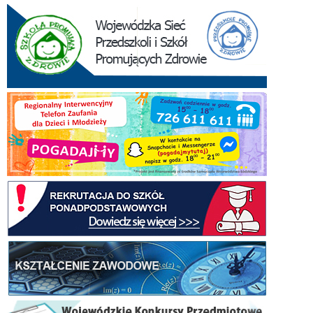
Ośw
w
Łod