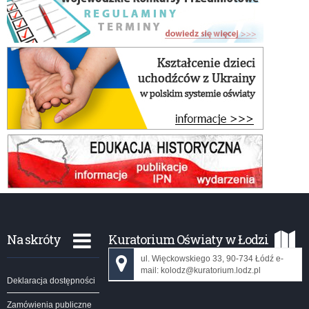
Na skróty
Kuratorium Oświaty w Łodzi
ul. Więckowskiego 33, 90-734 Łódź e-
mail: kolodz@kuratorium.lodz.pl
Deklaracja dostępności
Zamówienia publiczne