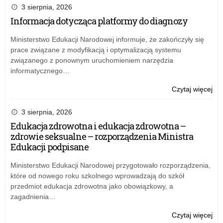
Kur
r.
nr
3 sierpnia, 2026
Ośw
w
35
Informacja dotycząca platformy do diagnozy
w
spr
Łód
Łod
pos
Kur
Ministerstwo Edukacji Narodowej informuje, że zakończyły się
w
Ośw
prace związane z modyfikacją i optymalizacją systemu
syt
z
związanego z ponownym uruchomieniem narzędzia
zag
dni
informatycznego…
ata
20
bo
kwi
o:
Czytaj więcej
w
20
Zar
Kur
r.
nr
3 sierpnia, 2026
Ośw
w
35
Edukacja zdrowotna i edukacja zdrowotna –
w
spr
Łód
zdrowie seksualne – rozporządzenia Ministra
Łod
pos
Kur
Edukacji podpisane
w
Ośw
syt
z
Ministerstwo Edukacji Narodowej przygotowało rozporządzenia,
zag
dni
które od nowego roku szkolnego wprowadzają do szkół
ata
20
przedmiot edukacja zdrowotna jako obowiązkowy, a
bo
kwi
zagadnienia…
w
20
Kur
r.
o:
Czytaj więcej