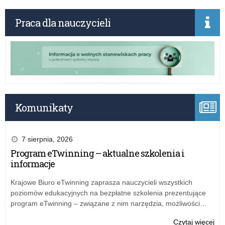
spr
Kur
pos
Ośw
Praca dla nauczycieli
w
z
syt
dni
zag
20
ata
kwi
bo
20
w
r.
Kur
w
Ośw
spr
Komunikaty
w
pos
Łod
w
syt
7 sierpnia, 2026
zag
Program eTwinning – aktualne szkolenia i
ata
informacje
bo
w
Krajowe Biuro eTwinning zaprasza nauczycieli wszystkich
Kur
poziomów edukacyjnych na bezpłatne szkolenia prezentujące
Ośw
program eTwinning – związane z nim narzędzia, możliwości…
w
Łod
o:
Czytaj więcej