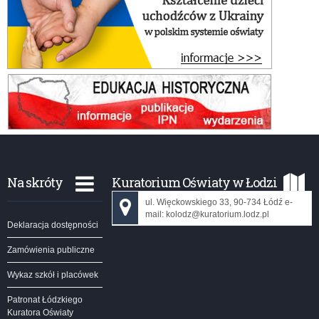
Na skróty
Kuratorium Oświaty w Łodzi
ul. Więckowskiego 33, 90-734 Łódź e-
mail: kolodz@kuratorium.lodz.pl
Deklaracja dostępności
Zamówienia publiczne
Wykaz szkół i placówek
Patronat Łódzkiego
Kuratora Oświaty