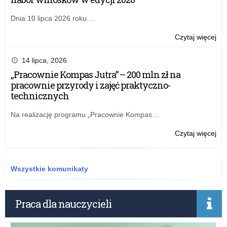
Dnia 10 lipca 2026 roku…
o:
Czytaj więcej
Zar
nr
14 lipca, 2026
19
„Pracownie Kompas Jutra” – 200 mln zł na
ŁK
pracownie przyrody i zajęć praktyczno-
z
technicznych
20
gru
Na realizację programu „Pracownie Kompas…
w
spr
o:
Czytaj więcej
zm
Zar
w
nr
bud
19
Wszystkie komunikaty
na
ŁK
20
z
rok
20
Praca dla nauczycieli
Kur
gru
Ośw
w