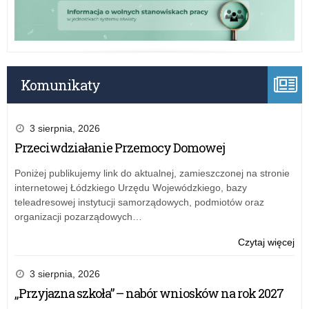
w
spr
Łod
zm
w
bud
na
20
Komunikaty
rok
Kur
Ośw
3 sierpnia, 2026
w
Przeciwdziałanie Przemocy Domowej
Łod
Poniżej publikujemy link do aktualnej, zamieszczonej na stronie
internetowej Łódzkiego Urzędu Wojewódzkiego, bazy
teleadresowej instytucji samorządowych, podmiotów oraz
organizacji pozarządowych…
o:
Czytaj więcej
Zar
nr
3 sierpnia, 2026
19
„Przyjazna szkoła” – nabór wniosków na rok 2027
ŁK