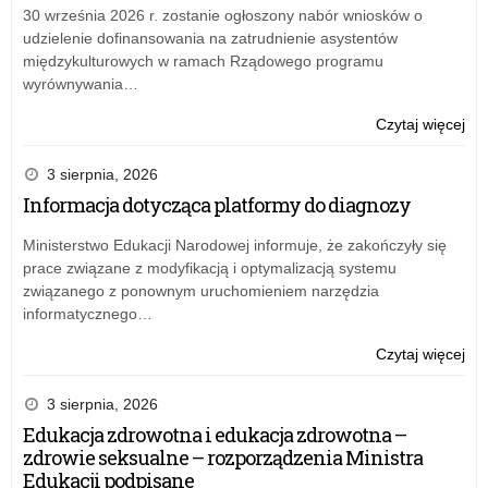
z
30 września 2026 r. zostanie ogłoszony nabór wniosków o
20
udzielenie dofinansowania na zatrudnienie asystentów
gru
międzykulturowych w ramach Rządowego programu
w
wyrównywania…
spr
zm
o:
Czytaj więcej
w
Zar
bud
nr
3 sierpnia, 2026
na
19
Informacja dotycząca platformy do diagnozy
20
ŁK
rok
z
Ministerstwo Edukacji Narodowej informuje, że zakończyły się
Kur
20
prace związane z modyfikacją i optymalizacją systemu
Ośw
gru
związanego z ponownym uruchomieniem narzędzia
w
w
informatycznego…
Łod
spr
zm
o:
Czytaj więcej
w
Zar
bud
nr
3 sierpnia, 2026
na
19
Edukacja zdrowotna i edukacja zdrowotna –
20
ŁK
zdrowie seksualne – rozporządzenia Ministra
rok
z
Edukacji podpisane