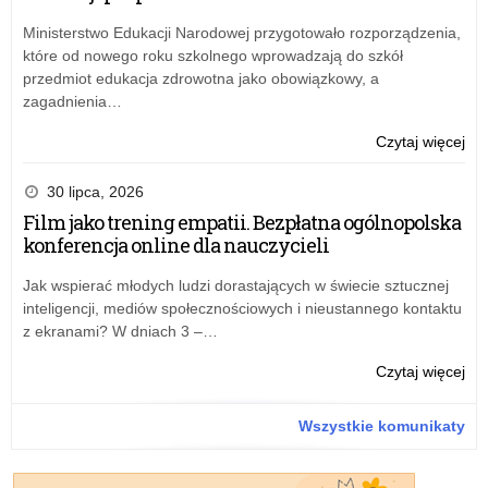
Kur
20
Ośw
gru
Ministerstwo Edukacji Narodowej przygotowało rozporządzenia,
w
w
które od nowego roku szkolnego wprowadzają do szkół
Łod
spr
przedmiot edukacja zdrowotna jako obowiązkowy, a
zm
zagadnienia…
w
bud
o:
Czytaj więcej
na
Zar
20
nr
30 lipca, 2026
rok
19
Film jako trening empatii. Bezpłatna ogólnopolska
Kur
ŁK
konferencja online dla nauczycieli
Ośw
z
w
20
Jak wspierać młodych ludzi dorastających w świecie sztucznej
Łod
gru
inteligencji, mediów społecznościowych i nieustannego kontaktu
w
z ekranami? W dniach 3 –…
spr
zm
o:
Czytaj więcej
w
Zar
bud
nr
Wszystkie komunikaty
na
19
20
ŁK
rok
z