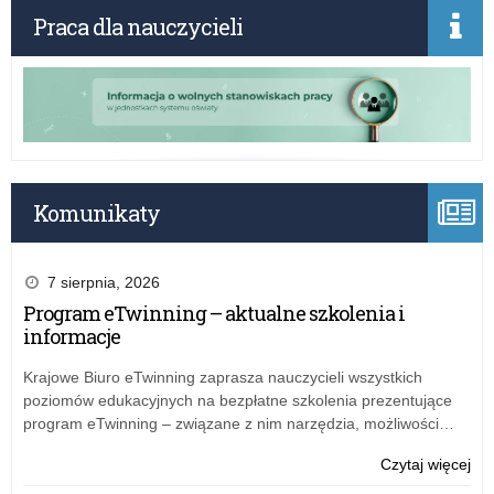
na
28
Praca dla nauczycieli
sta
gru
rad
w
pr
spr
w
pow
Del
Kom
KO
Rek
w
do
Łod
na
Komunikaty
z
na
sie
sta
w
rad
7 sierpnia, 2026
Pio
pr
Program eTwinning – aktualne szkolenia i
Try
w
informacje
Del
KO
Krajowe Biuro eTwinning zaprasza nauczycieli wszystkich
w
poziomów edukacyjnych na bezpłatne szkolenia prezentujące
Łod
program eTwinning – związane z nim narzędzia, możliwości…
z
sie
o:
Czytaj więcej
w
Zar