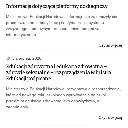
Łod
do
15
Informacja dotycząca platformy do diagnozy
z
na
ŁK
sie
na
z
Ministerstwo Edukacji Narodowej informuje, że zakończyły się
w
sta
28
prace związane z modyfikacją i optymalizacją systemu
Pio
rad
gru
związanego z ponownym uruchomieniem narzędzia
Try
pr
w
informatycznego…
w
spr
Del
pow
o:
Czytaj więcej
KO
Kom
Zar
w
Rek
nr
3 sierpnia, 2026
Łod
do
15
Edukacja zdrowotna i edukacja zdrowotna –
z
na
ŁK
zdrowie seksualne – rozporządzenia Ministra
sie
na
z
Edukacji podpisane
w
sta
28
Pio
rad
gru
Ministerstwo Edukacji Narodowej przygotowało rozporządzenia,
Try
pr
w
które od nowego roku szkolnego wprowadzają do szkół
w
spr
przedmiot edukacja zdrowotna jako obowiązkowy, a
Del
pow
zagadnienia…
KO
Kom
w
Rek
o:
Czytaj więcej
Łod
do
Zar