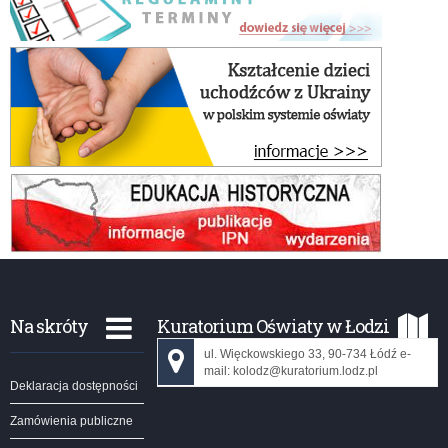
Na skróty
Kuratorium Oświaty w Łodzi
ul. Więckowskiego 33, 90-734 Łódź e-
mail: kolodz@kuratorium.lodz.pl
Deklaracja dostępności
Zamówienia publiczne