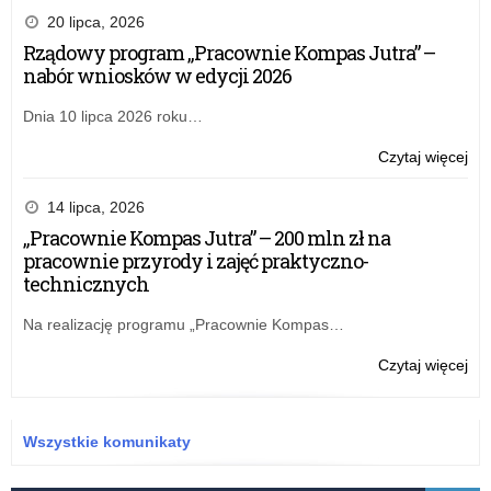
20 lipca, 2026
Rządowy program „Pracownie Kompas Jutra” –
nabór wniosków w edycji 2026
Dnia 10 lipca 2026 roku…
o:
Czytaj więcej
Zar
nr
14 lipca, 2026
15
„Pracownie Kompas Jutra” – 200 mln zł na
ŁK
pracownie przyrody i zajęć praktyczno-
z
technicznych
28
gru
Na realizację programu „Pracownie Kompas…
w
spr
o:
Czytaj więcej
pow
Zar
Kom
nr
Rek
15
Wszystkie komunikaty
do
ŁK
na
z