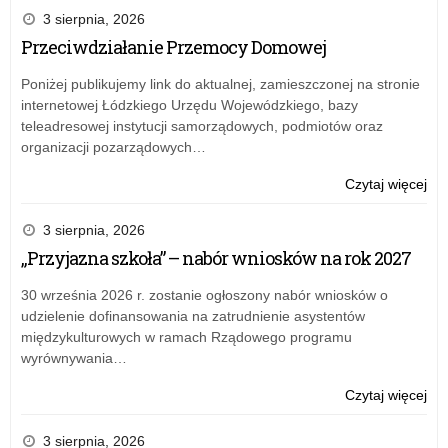
Pio
nr
3 sierpnia, 2026
Try
15
Przeciwdziałanie Przemocy Domowej
ŁK
z
Poniżej publikujemy link do aktualnej, zamieszczonej na stronie
28
internetowej Łódzkiego Urzędu Wojewódzkiego, bazy
gru
teleadresowej instytucji samorządowych, podmiotów oraz
w
organizacji pozarządowych…
spr
pow
o:
Czytaj więcej
Kom
Zar
Rek
nr
3 sierpnia, 2026
do
15
„Przyjazna szkoła” – nabór wniosków na rok 2027
na
ŁK
na
z
30 września 2026 r. zostanie ogłoszony nabór wniosków o
sta
28
udzielenie dofinansowania na zatrudnienie asystentów
rad
gru
międzykulturowych w ramach Rządowego programu
pr
w
wyrównywania…
w
spr
Del
pow
o:
Czytaj więcej
KO
Kom
Zar
w
Rek
nr
3 sierpnia, 2026