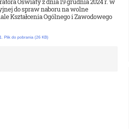
atora Oświaty z dnia 19 grudnia 2024 r. w
yjnej do spraw naboru na wolne
iale Kształcenia Ogólnego i Zawodowego
. Plik do pobrania (26 KB)