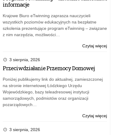
Kształcenia
spraw
informacje
Ogólnego
naboru
i
na
Krajowe Biuro eTwinning zaprasza nauczycieli
Zawodowego
wolne
wszystkich poziomów edukacyjnych na bezpłatne
Kuratorium
stanowisko
szkolenia prezentujące program eTwinning – związane
Oświaty
pracy:
z nim narzędzia, możliwości…
w
wizytator
Łodzi
w
o:
Czytaj więcej
Wydziale
Zarządzenie
Kształcenia
nr
3 sierpnia, 2026
Ogólnego
151/2024
Przeciwdziałanie Przemocy Domowej
i
Łódzkiego
Zawodowego
Kuratora
Poniżej publikujemy link do aktualnej, zamieszczonej
Kuratorium
Oświaty
na stronie internetowej Łódzkiego Urzędu
Oświaty
z
Wojewódzkiego, bazy teleadresowej instytucji
w
dnia
samorządowych, podmiotów oraz organizacji
Łodzi
19
pozarządowych…
grudnia
2024
o:
Czytaj więcej
r.
Zarządzenie
w
nr
3 sierpnia, 2026
sprawie
151/2024