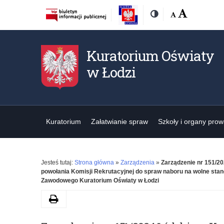
Rozmiar
Domyślna
Wielka
Kontrast
czcionki:
Kuratorium Oświaty
w Łodzi
Kuratorium
Załatwianie spraw
Szkoły i organy pro
Jesteś tutaj:
Strona główna
»
Zarządzenia
»
Zarządzenie nr 151/20
powołania Komisji Rekrutacyjnej do spraw naboru na wolne stan
Zawodowego Kuratorium Oświaty w Łodzi
Drukuj