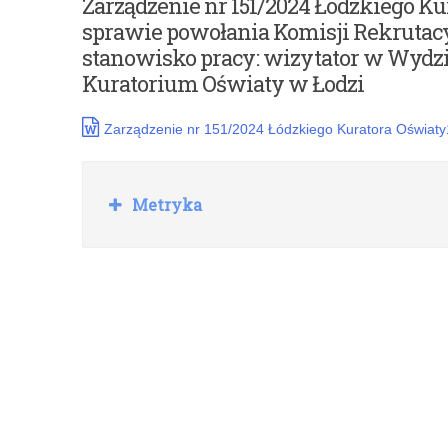
Zarządzenie nr 151/2024 Łódzkiego Kur
sprawie powołania Komisji Rekrutac
stanowisko pracy: wizytator w Wydz
Kuratorium Oświaty w Łodzi
Zarządzenie nr 151/2024 Łódzkiego Kuratora Oświaty1
Rozwiń
Metryka