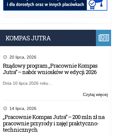
KOMPAS JUTRA
20 lipca, 2026
Rządowy program „Pracownie Kompas
Jutra” – nabór wniosków w edycji 2026
Dnia 10 lipca 2026 roku…
o:
Czytaj więcej
Zarządzenie
nr
14 lipca, 2026
151/2024
„Pracownie Kompas Jutra” – 200 mln zł na
Łódzkiego
pracownie przyrody i zajęć praktyczno-
Kuratora
technicznych
Oświaty