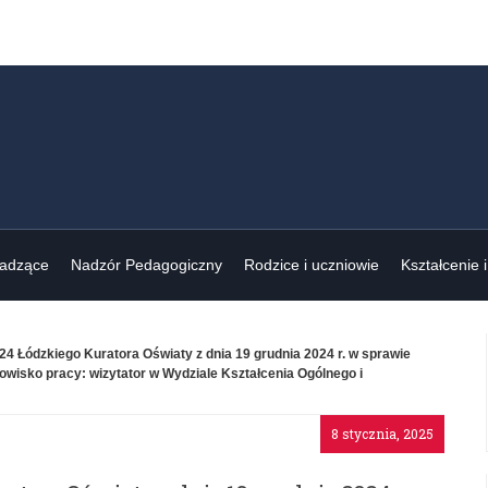
wadzące
Nadzór Pedagogiczny
Rodzice i uczniowie
Kształcenie 
24 Łódzkiego Kuratora Oświaty z dnia 19 grudnia 2024 r. w sprawie
owisko pracy: wizytator w Wydziale Kształcenia Ogólnego i
8 stycznia, 2025