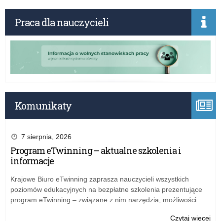
spr
Kur
prz
Ośw
Praca dla nauczycieli
do
z
uży
dni
sł
14
Pla
lis
och
20
inf
r.
nie
w
Kur
spr
Komunikaty
Ośw
prz
w
do
Łod
uży
7 sierpnia, 2026
sł
Program eTwinning – aktualne szkolenia i
Pla
informacje
och
inf
Krajowe Biuro eTwinning zaprasza nauczycieli wszystkich
nie
poziomów edukacyjnych na bezpłatne szkolenia prezentujące
Kur
program eTwinning – związane z nim narzędzia, możliwości…
Ośw
w
o:
Czytaj więcej