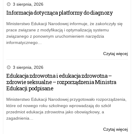
nie
r.
nr
3 sierpnia, 2026
Kur
w
13
Informacja dotycząca platformy do diagnozy
Ośw
spr
Łód
w
prz
Kur
Ministerstwo Edukacji Narodowej informuje, że zakończyły się
Łod
do
Ośw
prace związane z modyfikacją i optymalizacją systemu
uży
z
związanego z ponownym uruchomieniem narzędzia
sł
dni
informatycznego…
Pla
14
och
lis
o:
Czytaj więcej
inf
20
Zar
nie
r.
nr
3 sierpnia, 2026
Kur
w
13
Edukacja zdrowotna i edukacja zdrowotna –
Ośw
spr
Łód
zdrowie seksualne – rozporządzenia Ministra
w
prz
Kur
Edukacji podpisane
Łod
do
Ośw
uży
z
Ministerstwo Edukacji Narodowej przygotowało rozporządzenia,
sł
dni
które od nowego roku szkolnego wprowadzają do szkół
Pla
14
przedmiot edukacja zdrowotna jako obowiązkowy, a
och
lis
zagadnienia…
inf
20
nie
r.
o:
Czytaj więcej