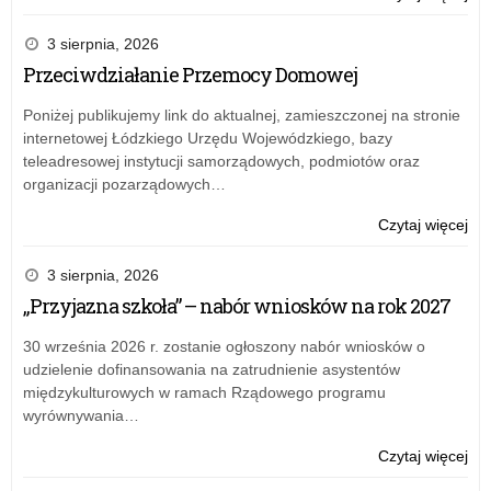
Łod
Zar
nr
3 sierpnia, 2026
13
Przeciwdziałanie Przemocy Domowej
Łód
Kur
Poniżej publikujemy link do aktualnej, zamieszczonej na stronie
Ośw
internetowej Łódzkiego Urzędu Wojewódzkiego, bazy
z
teleadresowej instytucji samorządowych, podmiotów oraz
dni
organizacji pozarządowych…
14
lis
o:
Czytaj więcej
20
Zar
r.
nr
3 sierpnia, 2026
w
13
„Przyjazna szkoła” – nabór wniosków na rok 2027
spr
Łód
prz
Kur
30 września 2026 r. zostanie ogłoszony nabór wniosków o
do
Ośw
udzielenie dofinansowania na zatrudnienie asystentów
uży
z
międzykulturowych w ramach Rządowego programu
sł
dni
wyrównywania…
Pla
14
och
lis
o:
Czytaj więcej
inf
20
Zar