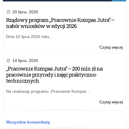
20 lipca, 2026
Rządowy program „Pracownie Kompas Jutra” –
nabór wniosków w edycji 2026
Dnia 10 lipca 2026 roku…
o:
Czytaj więcej
Zar
nr
14 lipca, 2026
13
„Pracownie Kompas Jutra” – 200 mln zł na
Łód
pracownie przyrody i zajęć praktyczno-
Kur
technicznych
Ośw
z
Na realizację programu „Pracownie Kompas…
dni
14
o:
Czytaj więcej
lis
Zar
20
nr
r.
13
Wszystkie komunikaty
w
Łód