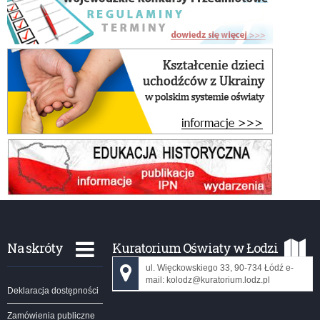
Na skróty
Kuratorium Oświaty w Łodzi
ul. Więckowskiego 33, 90-734 Łódź e-
mail: kolodz@kuratorium.lodz.pl
Deklaracja dostępności
Zamówienia publiczne