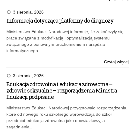
pie
rok
Zar
w
w
nr
3 sierpnia, 2026
kas
spr
13
Informacja dotycząca platformy do diagnozy
Kur
pow
Łód
Ośw
zes
Kur
Ministerstwo Edukacji Narodowej informuje, że zakończyły się
w
sp
Ośw
prace związane z modyfikacją i optymalizacją systemu
Łod
dla
z
związanego z ponownym uruchomieniem narzędzia
pr
23
informatycznego…
inw
gru
ak
20
o:
Czytaj więcej
pie
rok
Zar
w
w
nr
3 sierpnia, 2026
kas
spr
13
Edukacja zdrowotna i edukacja zdrowotna –
Kur
pow
Łód
zdrowie seksualne – rozporządzenia Ministra
Ośw
zes
Kur
Edukacji podpisane
w
sp
Ośw
Łod
dla
z
Ministerstwo Edukacji Narodowej przygotowało rozporządzenia,
pr
23
które od nowego roku szkolnego wprowadzają do szkół
inw
gru
przedmiot edukacja zdrowotna jako obowiązkowy, a
ak
20
zagadnienia…
pie
rok