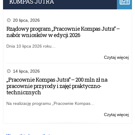
KOMPAS JUTRA
20 lipca, 2026
Rządowy program „Pracownie Kompas Jutra” –
nabór wniosków w edycji 2026
Dnia 10 lipca 2026 roku…
o:
Czytaj więcej
Zar
nr
14 lipca, 2026
13
„Pracownie Kompas Jutra” – 200 mln zł na
Łód
pracownie przyrody i zajęć praktyczno-
Kur
technicznych
Ośw
z
Na realizację programu „Pracownie Kompas…
23
gru
o:
Czytaj więcej
20
Zar
rok
nr
w
13