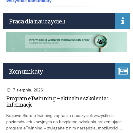
Wszystkie komunikaty
spr
Łód
pow
Kur
zes
Ośw
Praca dla nauczycieli
sp
z
dla
23
pr
gru
inw
20
ak
rok
pie
w
w
spr
kas
pow
Komunikaty
Kur
zes
Ośw
sp
w
dla
7 sierpnia, 2026
Łod
pr
Program eTwinning – aktualne szkolenia i
inw
informacje
ak
pie
Krajowe Biuro eTwinning zaprasza nauczycieli wszystkich
w
poziomów edukacyjnych na bezpłatne szkolenia prezentujące
kas
program eTwinning – związane z nim narzędzia, możliwości…
Kur