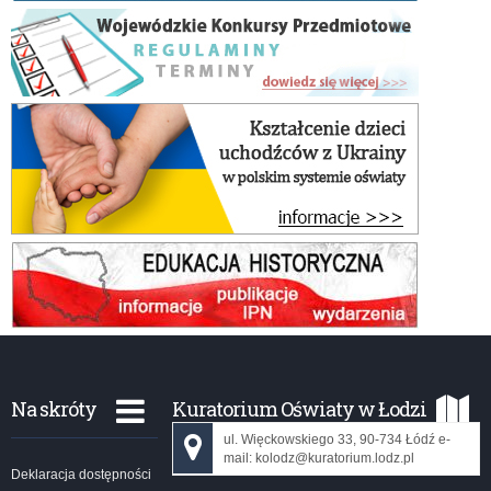
Na skróty
Kuratorium Oświaty w Łodzi
ul. Więckowskiego 33, 90-734 Łódź e-
mail: kolodz@kuratorium.lodz.pl
Deklaracja dostępności