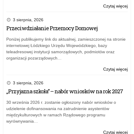
Ośw
o:
Czytaj więcej
w
Zar
Łod
nr
3 sierpnia, 2026
13
Przeciwdziałanie Przemocy Domowej
Łód
Kur
Poniżej publikujemy link do aktualnej, zamieszczonej na stronie
Ośw
internetowej Łódzkiego Urzędu Wojewódzkiego, bazy
z
teleadresowej instytucji samorządowych, podmiotów oraz
23
organizacji pozarządowych…
gru
20
o:
Czytaj więcej
rok
Zar
w
nr
3 sierpnia, 2026
spr
13
„Przyjazna szkoła” – nabór wniosków na rok 2027
pow
Łód
zes
Kur
30 września 2026 r. zostanie ogłoszony nabór wniosków o
sp
Ośw
udzielenie dofinansowania na zatrudnienie asystentów
dla
z
międzykulturowych w ramach Rządowego programu
pr
23
wyrównywania…
inw
gru
ak
20
o:
Czytaj więcej