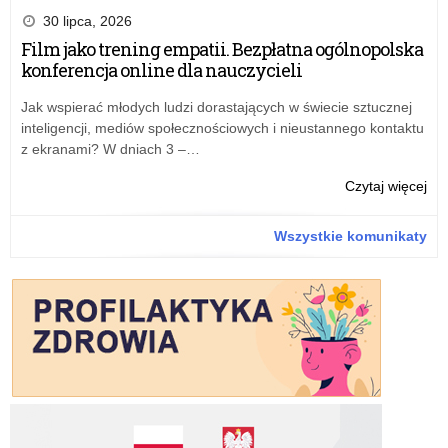
LO
30 lipca, 2026
goś
Film jako trening empatii. Bezpłatna ogólnopolska
ucz
konferencja online dla nauczycieli
z
Wil
Jak wspierać młodych ludzi dorastających w świecie sztucznej
inteligencji, mediów społecznościowych i nieustannego kontaktu
z ekranami? W dniach 3 –…
o:
Czytaj więcej
XXX
LO
Wszystkie komunikaty
goś
ucz
z
Wil