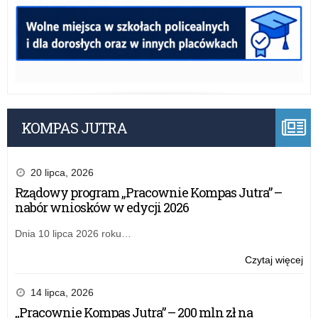
KOMPAS JUTRA
20 lipca, 2026
Rządowy program „Pracownie Kompas Jutra” –
nabór wniosków w edycji 2026
Dnia 10 lipca 2026 roku…
o:
Czytaj więcej
XXX
LO
14 lipca, 2026
goś
„Pracownie Kompas Jutra” – 200 mln zł na