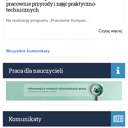
ucz
pracownie przyrody i zajęć praktyczno-
z
technicznych
Wil
Na realizację programu „Pracownie Kompas…
o:
Czytaj więcej
XXX
LO
goś
Wszystkie komunikaty
ucz
z
Wil
Praca dla nauczycieli
Komunikaty