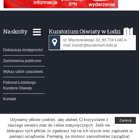
Na skróty
Kuratorium Oświaty w Łodzi
ul. Więckowskiego 33, 90-734 Łódź e-
mail: kolodz@kuratorium.lodz.pl
Deklaracja dostępności
Zamówienia publiczne
Wykaz szkół i placówek
Patronat Łódzkiego
Kuratora Oświaty
Kontakt
Używamy plików cookies, aby ułatwić Ci korzystanie z
Zamknij
naszego serwisu oraz do celów statystycznych. Jeśli nie
Kuratorium Oświaty w Łodzi
blokujesz tych plików, to zgadzasz się na ich użycie oraz zapisanie w
pamięci urządzenia. Pamiętaj, że możesz samodzielnie zarządzać
Redakcja serwisu