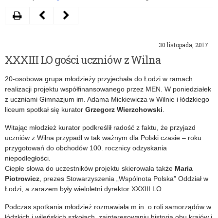
Drukuj
Następny
Poprzedni
artykuł
artykuł
30 listopada, 2017
Minister
Uczniowie
XXXIII LO gości uczniów z Wilna
edukacji
SP
20-osobowa grupa młodzieży przyjechała do Łodzi w ramach
gościem
w
realizacji projektu współfinansowanego przez MEN. W poniedziałek
uroczystości
Błogiem
z uczniami Gimnazjum im. Adama Mickiewicza w Wilnie i łódzkiego
liceum spotkał się kurator
Grzegorz Wierzchowski
.
w
Rządowym
Witając młodzież kurator podkreślił radość z faktu, że przyjazd
Rawie
są
uczniów z Wilna przypadł w tak ważnym dla Polski czasie – roku
Mazowieckiej
Super
przygotowań do obchodów 100. rocznicy odzyskania
niepodległości.
Kibicami
Ciepłe słowa do uczestników projektu skierowała także
Maria
Piotrowicz
, prezes Stowarzyszenia „Wspólnota Polska” Oddział w
Łodzi, a zarazem były wieloletni dyrektor XXXIII LO.
Podczas spotkania młodzież rozmawiała m.in. o roli samorządów w
łódzkich i wileńskich szkołach, zainteresowaniu historią obu krajów i