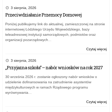
3 sierpnia, 2026
Przeciwdziałanie Przemocy Domowej
Poniżej publikujemy link do aktualnej, zamieszczonej na stronie
internetowej Łódzkiego Urzędu Wojewódzkiego, bazy
teleadresowej instytucji samorządowych, podmiotów oraz
organizacji pozarządowych…
o:
Czytaj więcej
XXX
LO
3 sierpnia, 2026
goś
„Przyjazna szkoła” – nabór wniosków na rok 2027
ucz
z
30 września 2026 r. zostanie ogłoszony nabór wniosków o
Wil
udzielenie dofinansowania na zatrudnienie asystentów
międzykulturowych w ramach Rządowego programu
wyrównywania…
o:
Czytaj więcej
XXX
LO