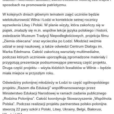
sposobach na promowanie patriotyzmu.
W kolejnych dniach głównym tematem zajęć uczniów będzie
wielokulturowość Wilna i Łodzi w kontekście setnej rocznicy
wyzwolenia Litwy i Polski. W planie wizyty, która zakończy się w
piątek, znalazły się m.in. wspólne lekcje języka polskiego i historii,
zwiedzanie Muzeum Tradycji Niepodległościowych, projekcja filmu
„Ziemia obiecana” oraz wycieczka po Łodzi. Młodzież weźmie
udział w sesji naukowej, a także odwiedzi Centrum Dialogu im.
Marka Edelmana. Całość zakończą warsztaty multimedialne,
podczas których uczniowie uporządkują zgromadzone materiały i
przygotują prezentacje podsumowujące pierwszą część projektu.
Druga część projektu – wizyta łódzkich licealistów w Wilnie – będzie
miała miejsce w przyszłym roku.
Odwiedziny polonijnej młodzieży w Łodzi to część ogólnopolskiego
projektu „Razem dla Edukacji” współfinansowanego przez
Ministerstwo Edukacji Narodowej w ramach zadania publicznego
„Rodzina Polonijna”. Całość koordynuje Stowarzyszenie „Wspólnota
Polska”. Podczas realizacji projektu partnerstwa polsko-polonijne
stworzą 22 pary szkół z Polski, Litwy, Ukrainy, Belgii, Białorusi,