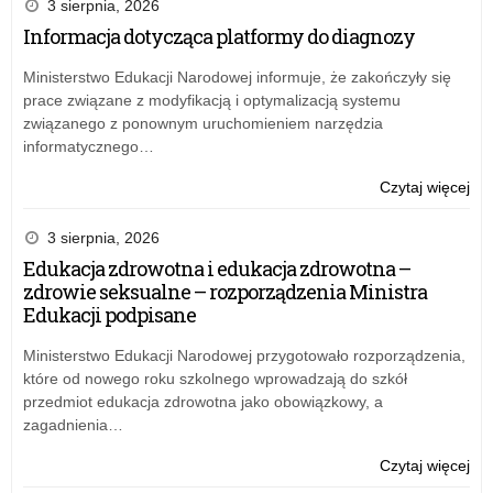
3 sierpnia, 2026
goś
Informacja dotycząca platformy do diagnozy
ucz
z
Ministerstwo Edukacji Narodowej informuje, że zakończyły się
Wil
prace związane z modyfikacją i optymalizacją systemu
związanego z ponownym uruchomieniem narzędzia
informatycznego…
o:
Czytaj więcej
XXX
LO
3 sierpnia, 2026
goś
Edukacja zdrowotna i edukacja zdrowotna –
ucz
zdrowie seksualne – rozporządzenia Ministra
z
Edukacji podpisane
Wil
Ministerstwo Edukacji Narodowej przygotowało rozporządzenia,
które od nowego roku szkolnego wprowadzają do szkół
przedmiot edukacja zdrowotna jako obowiązkowy, a
zagadnienia…
o:
Czytaj więcej
XXX