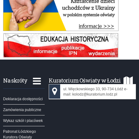
Na skróty
Kuratorium Oświaty w Łodzi
ul. Więckowskiego 33, 90-734 Łódź e-
mail: kolodz@kuratorium.lodz.pl
Deklaracja dostępności
Zamówienia publiczne
Wykaz szkół i placówek
Patronat Łódzkiego
Kuratora Oświaty