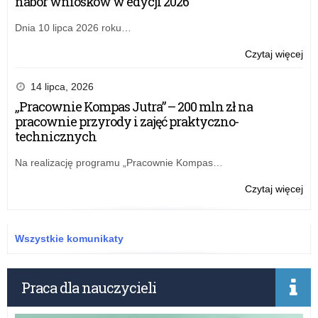
nabór wniosków w edycji 2026
Dnia 10 lipca 2026 roku…
o:
Czytaj więcej
Wiz
kur
14 lipca, 2026
w
„Pracownie Kompas Jutra” – 200 mln zł na
Sęd
pracownie przyrody i zajęć praktyczno-
technicznych
Na realizację programu „Pracownie Kompas…
o:
Czytaj więcej
Wiz
kur
w
Wszystkie komunikaty
Sęd
Praca dla nauczycieli