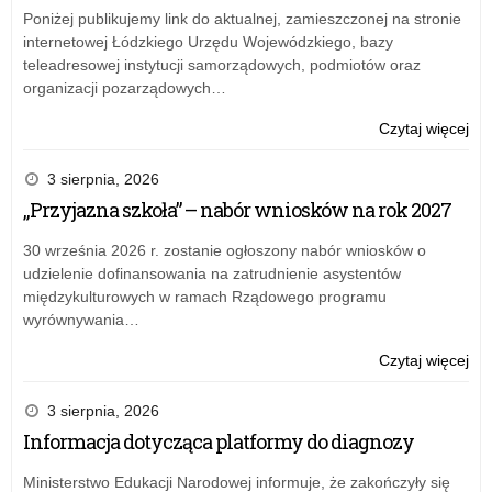
Poniżej publikujemy link do aktualnej, zamieszczonej na stronie
internetowej Łódzkiego Urzędu Wojewódzkiego, bazy
teleadresowej instytucji samorządowych, podmiotów oraz
organizacji pozarządowych…
o:
Czytaj więcej
Wiz
kur
3 sierpnia, 2026
w
„Przyjazna szkoła” – nabór wniosków na rok 2027
Sęd
30 września 2026 r. zostanie ogłoszony nabór wniosków o
udzielenie dofinansowania na zatrudnienie asystentów
międzykulturowych w ramach Rządowego programu
wyrównywania…
o:
Czytaj więcej
Wiz
kur
3 sierpnia, 2026
w
Informacja dotycząca platformy do diagnozy
Sęd
Ministerstwo Edukacji Narodowej informuje, że zakończyły się