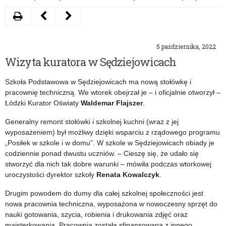
Drukuj
Następny
Poprzedni
artykuł
artykuł
5 października, 2022
Politechnika
Zaproszenie
Wizyta kuratora w Sędziejowicach
Łódzka
do
Szkoła Podstawowa w Sędziejowicach ma nową stołówkę i
zainaugurowała
udziału
pracownię techniczną. We wtorek obejrzał je – i oficjalnie otworzył –
nowy
w
Łódzki Kurator Oświaty
Waldemar Flajszer
.
rok
Ogólnopolskim
Generalny remont stołówki i szkolnej kuchni (wraz z jej
wyposażeniem) był możliwy dzięki wsparciu z rządowego programu
akademicki
Konkursie
„Posiłek w szkole i w domu”. W szkole w Sędziejowicach obiady je
Wiedzy
codziennie ponad dwustu uczniów. – Cieszę się, że udało się
stworzyć dla nich tak dobre warunki – mówiła podczas wtorkowej
o
uroczystości dyrektor szkoły
Renata Kowalczyk
.
Mikołaju
Drugim powodem do dumy dla całej szkolnej społeczności jest
Koperniku
nowa pracownia techniczna, wyposażona w nowoczesny sprzęt do
nauki gotowania, szycia, robienia i drukowania zdjęć oraz
majsterkowania. Pracownia została sfinansowana z innego