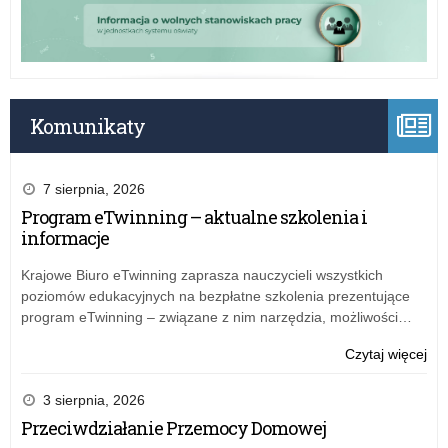
Komunikaty
7 sierpnia, 2026
Program eTwinning – aktualne szkolenia i
informacje
Krajowe Biuro eTwinning zaprasza nauczycieli wszystkich
poziomów edukacyjnych na bezpłatne szkolenia prezentujące
program eTwinning – związane z nim narzędzia, możliwości…
o:
Czytaj więcej
Wiz
kur
3 sierpnia, 2026
w
Przeciwdziałanie Przemocy Domowej
Sęd