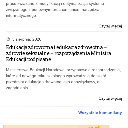
prace związane z modyfikacją i optymalizacją systemu
związanego z ponownym uruchomieniem narzędzia
informatycznego…
o:
Czytaj więcej
Wiz
kur
3 sierpnia, 2026
w
Edukacja zdrowotna i edukacja zdrowotna –
Sęd
zdrowie seksualne – rozporządzenia Ministra
Edukacji podpisane
Ministerstwo Edukacji Narodowej przygotowało rozporządzenia,
które od nowego roku szkolnego wprowadzają do szkół
przedmiot edukacja zdrowotna jako obowiązkowy, a
zagadnienia…
o:
Czytaj więcej
Wiz
kur
Wszystkie komunikaty
w
Sęd