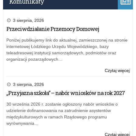
Komunikaty
3 sierpnia, 2026
Przeciwdziałanie Przemocy Domowej
Poniżej publikujemy link do aktualnej, zamieszczonej na stronie
internetowej Łódzkiego Urzędu Wojewódzkiego, bazy
teleadresowej instytucji samorządowych, podmiotów oraz
organizacji pozarządowych…
o:
Czytaj więcej
Sta
opo
3 sierpnia, 2026
już
„Przyjazna szkoła” – nabór wniosków na rok 2027
w
no
30 września 2026 r. zostanie ogłoszony nabór wniosków o
sie
udzielenie dofinansowania na zatrudnienie asystentów
międzykulturowych w ramach Rządowego programu
wyrównywania…
o:
Czytaj więcej