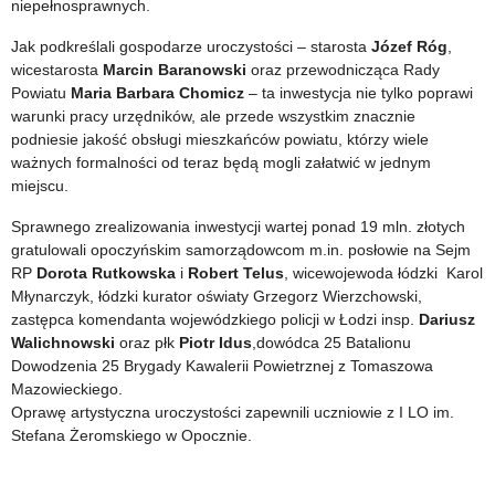
niepełnosprawnych.
Jak podkreślali gospodarze uroczystości – starosta
Józef Róg
,
wicestarosta
Marcin Baranowski
oraz przewodnicząca Rady
Powiatu
Maria Barbara Chomicz
– ta inwestycja nie tylko poprawi
warunki pracy urzędników, ale przede wszystkim znacznie
podniesie jakość obsługi mieszkańców powiatu, którzy wiele
ważnych formalności od teraz będą mogli załatwić w jednym
miejscu.
Sprawnego zrealizowania inwestycji wartej ponad 19 mln. złotych
gratulowali opoczyńskim samorządowcom m.in. posłowie na Sejm
RP
Dorota Rutkowska
i
Robert Telus
, wicewojewoda łódzki Karol
Młynarczyk, łódzki kurator oświaty Grzegorz Wierzchowski,
zastępca komendanta wojewódzkiego policji w Łodzi insp.
Dariusz
Walichnowski
oraz płk
Piotr Idus
,dowódca 25 Batalionu
Dowodzenia 25 Brygady Kawalerii Powietrznej z Tomaszowa
Mazowieckiego.
Oprawę artystyczna uroczystości zapewnili uczniowie z I LO im.
Stefana Żeromskiego w Opocznie.