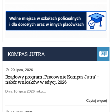
KOMPAS JUTRA
20 lipca, 2026
Rządowy program „Pracownie Kompas Jutra” –
nabór wniosków w edycji 2026
Dnia 10 lipca 2026 roku…
o:
Czytaj więcej
Sta
opo
14 lipca, 2026