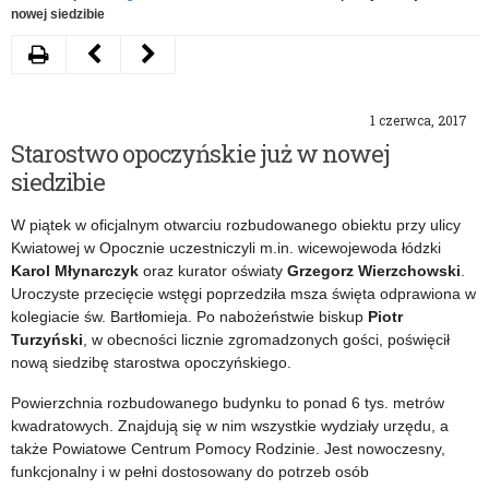
nowej siedzibie
Drukuj
Następny
Poprzedni
artykuł
artykuł
1 czerwca, 2017
XIV
„25
Starostwo opoczyńskie już w nowej
Wojewódzki
lat
siedzibie
Konkurs
PSP
W piątek w oficjalnym otwarciu rozbudowanego obiektu przy ulicy
Poetycki
–
Kwiatowej w Opocznie uczestniczyli m.in. wicewojewoda łódzki
Karol Młynarczyk
oraz kurator oświaty
Grzegorz Wierzchowski
.
„Pomagam,
Profesjonalni,
Uroczyste przecięcie wstęgi poprzedziła msza święta odprawiona w
bo
Sprawni,
kolegiacie św. Bartłomieja. Po nabożeństwie biskup
Piotr
Turzyński
, w obecności licznie zgromadzonych gości, poświęcił
lubię”
Pomocni”
nową siedzibę starostwa opoczyńskiego.
Powierzchnia rozbudowanego budynku to ponad 6 tys. metrów
kwadratowych. Znajdują się w nim wszystkie wydziały urzędu, a
także Powiatowe Centrum Pomocy Rodzinie. Jest nowoczesny,
funkcjonalny i w pełni dostosowany do potrzeb osób