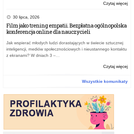
o:
Czytaj więcej
Sta
opo
30 lipca, 2026
już
Film jako trening empatii. Bezpłatna ogólnopolska
w
konferencja online dla nauczycieli
no
sie
Jak wspierać młodych ludzi dorastających w świecie sztucznej
inteligencji, mediów społecznościowych i nieustannego kontaktu
z ekranami? W dniach 3 –…
o:
Czytaj więcej
Sta
opo
Wszystkie komunikaty
już
w
no
sie