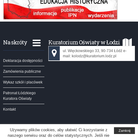
Na skróty
Kuratorium Oświaty w Łodzi
ul. Więckowskiego 33, 90-734 Łódź e-
mail: kolodz@kuratorium.lodz.pl
Deklaracja dostępności
Zamówienia publiczne
Wykaz szkół i placówek
Patronat Łódzkiego
Kuratora Oświaty
Kontakt
Używamy plików cookies, aby ułatwić Ci korzystanie z
Zamknij
naszego serwisu oraz do celów statystycznych. Jeśli nie