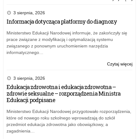
Sta
opo
3 sierpnia, 2026
już
Informacja dotycząca platformy do diagnozy
w
no
Ministerstwo Edukacji Narodowej informuje, że zakończyły się
sie
prace związane z modyfikacją i optymalizacją systemu
związanego z ponownym uruchomieniem narzędzia
informatycznego…
o:
Czytaj więcej
Sta
opo
3 sierpnia, 2026
już
Edukacja zdrowotna i edukacja zdrowotna –
w
zdrowie seksualne – rozporządzenia Ministra
no
Edukacji podpisane
sie
Ministerstwo Edukacji Narodowej przygotowało rozporządzenia,
które od nowego roku szkolnego wprowadzają do szkół
przedmiot edukacja zdrowotna jako obowiązkowy, a
zagadnienia…