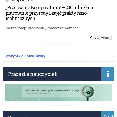
już
„Pracownie Kompas Jutra” – 200 mln zł na
w
pracownie przyrody i zajęć praktyczno-
no
technicznych
sie
Na realizację programu „Pracownie Kompas…
o:
Czytaj więcej
Sta
opo
już
Wszystkie komunikaty
w
no
sie
Praca dla nauczycieli