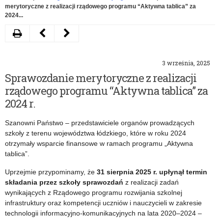
merytoryczne z realizacji rządowego programu “Aktywna tablica” za
2024...
Drukuj
Następny
Poprzedni
artykuł
artykuł
3 września, 2025
Centrum
Przyjazna
Sprawozdanie merytoryczne z realizacji
Dialogu
szkoła
rządowego programu “Aktywna tablica” za
zaprasza
–
2024 r.
na
komunikat
Szanowni Państwo – przedstawiciele organów prowadzących
piknik
dotyczący
szkoły z terenu województwa łódzkiego, które w roku 2024
otrzymały wsparcie finansowe w ramach programu „Aktywna
międzypokoleniowy
naboru
tablica”.
i
wniosków
Uprzejmie przypominamy, że
31 sierpnia 2025 r. upłynął termin
warsztaty
o
składania przez szkoły sprawozdań
z realizacji zadań
wynikających z Rządowego programu rozwijania szkolnej
edukacyjne
udzielenie
infrastruktury oraz kompetencji uczniów i nauczycieli w zakresie
technologii informacyjno-komunikacyjnych na lata 2020–2024 –
dofinansowania