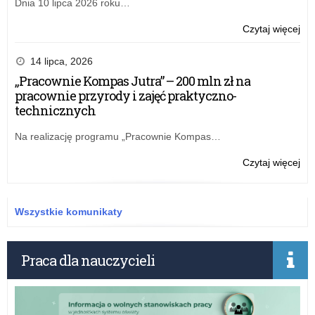
Dnia 10 lipca 2026 roku…
o:
Czytaj więcej
Sp
mer
14 lipca, 2026
z
„Pracownie Kompas Jutra” – 200 mln zł na
real
pracownie przyrody i zajęć praktyczno-
rz
technicznych
pr
“Ak
Na realizację programu „Pracownie Kompas…
tab
za
o:
Czytaj więcej
20
Sp
r.
mer
z
Wszystkie komunikaty
real
rz
pr
Praca dla nauczycieli
“Ak
tab
za
20