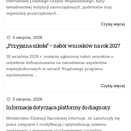
internetowej Łódzkiego Urzędu Wojewódzkiego, bazy
“Ak
teleadresowej instytucji samorządowych, podmiotów oraz
tab
organizacji pozarządowych…
za
20
o:
Czytaj więcej
r.
Sp
mer
3 sierpnia, 2026
z
„Przyjazna szkoła” – nabór wniosków na rok 2027
real
rz
30 września 2026 r. zostanie ogłoszony nabór wniosków o
pr
udzielenie dofinansowania na zatrudnienie asystentów
“Ak
międzykulturowych w ramach Rządowego programu
tab
wyrównywania…
za
20
o:
Czytaj więcej
r.
Sp
mer
3 sierpnia, 2026
z
Informacja dotycząca platformy do diagnozy
real
rz
Ministerstwo Edukacji Narodowej informuje, że zakończyły się
pr
prace związane z modyfikacją i optymalizacją systemu
“Ak
związanego z ponownym uruchomieniem narzędzia