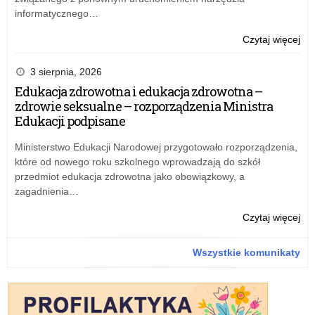
tab
informatycznego…
za
20
o:
Czytaj więcej
r.
Sp
mer
3 sierpnia, 2026
z
Edukacja zdrowotna i edukacja zdrowotna –
real
zdrowie seksualne – rozporządzenia Ministra
rz
Edukacji podpisane
pr
“Ak
Ministerstwo Edukacji Narodowej przygotowało rozporządzenia,
tab
które od nowego roku szkolnego wprowadzają do szkół
za
przedmiot edukacja zdrowotna jako obowiązkowy, a
20
zagadnienia…
r.
o:
Czytaj więcej
Sp
mer
Wszystkie komunikaty
z
real
rz
pr