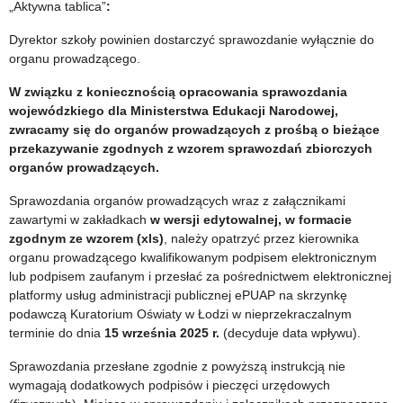
„Aktywna tablica”
:
na
Dyrektor szkoły powinien dostarczyć sprawozdanie wyłącznie do
zatrudnienie
organu prowadzącego.
asystentów
W związku z koniecznością opracowania sprawozdania
wojewódzkiego dla Ministerstwa Edukacji Narodowej,
w
zwracamy się do organów prowadzących z prośbą o bieżące
2026
przekazywanie zgodnych z wzorem sprawozdań zbiorczych
organów prowadzących.
r.
Sprawozdania organów prowadzących wraz z załącznikami
zawartymi w zakładkach
w wersji edytowalnej, w formacie
zgodnym ze wzorem (xls)
, należy opatrzyć przez kierownika
organu prowadzącego kwalifikowanym podpisem elektronicznym
lub podpisem zaufanym i przesłać za pośrednictwem elektronicznej
platformy usług administracji publicznej ePUAP na skrzynkę
podawczą Kuratorium Oświaty w Łodzi w nieprzekraczalnym
terminie do dnia
15 września 2025 r.
(decyduje data wpływu).
Sprawozdania przesłane zgodnie z powyższą instrukcją nie
wymagają dodatkowych podpisów i pieczęci urzędowych