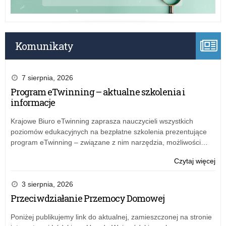
r.
Komunikaty
7 sierpnia, 2026
Program eTwinning – aktualne szkolenia i
informacje
Krajowe Biuro eTwinning zaprasza nauczycieli wszystkich
poziomów edukacyjnych na bezpłatne szkolenia prezentujące
program eTwinning – związane z nim narzędzia, możliwości…
o:
Czytaj więcej
Sp
mer
3 sierpnia, 2026
z
Przeciwdziałanie Przemocy Domowej
real
rz
Poniżej publikujemy link do aktualnej, zamieszczonej na stronie
pr