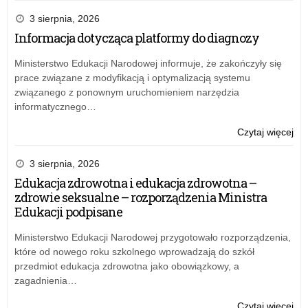
Śpi
Pol
3 sierpnia, 2026
w
Informacja dotycząca platformy do diagnozy
Łó
–
Ministerstwo Edukacji Narodowej informuje, że zakończyły się
spo
prace związane z modyfikacją i optymalizacją systemu
inf
związanego z ponownym uruchomieniem narzędzia
informatycznego…
o:
Czytaj więcej
Śpi
Pol
3 sierpnia, 2026
w
Edukacja zdrowotna i edukacja zdrowotna –
Łó
zdrowie seksualne – rozporządzenia Ministra
–
Edukacji podpisane
spo
inf
Ministerstwo Edukacji Narodowej przygotowało rozporządzenia,
które od nowego roku szkolnego wprowadzają do szkół
przedmiot edukacja zdrowotna jako obowiązkowy, a
zagadnienia…
o:
Czytaj więcej