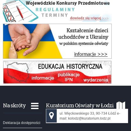
Na skróty
Kuratorium Oświaty w Łodzi
ul. Więckowskiego 33, 90-734 Łódź e-
mail: kolodz@kuratorium.lodz.pl
Deklaracja dostępności