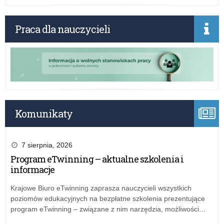
Łó
–
spo
Praca dla nauczycieli
inf
Komunikaty
7 sierpnia, 2026
Program eTwinning – aktualne szkolenia i
informacje
Krajowe Biuro eTwinning zaprasza nauczycieli wszystkich
poziomów edukacyjnych na bezpłatne szkolenia prezentujące
program eTwinning – związane z nim narzędzia, możliwości…