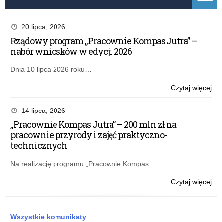
20 lipca, 2026
Rządowy program „Pracownie Kompas Jutra” –
nabór wniosków w edycji 2026
Dnia 10 lipca 2026 roku…
o:
Czytaj więcej
Śpi
Pol
14 lipca, 2026
w
„Pracownie Kompas Jutra” – 200 mln zł na
Łó
pracownie przyrody i zajęć praktyczno-
–
technicznych
spo
inf
Na realizację programu „Pracownie Kompas…
o:
Czytaj więcej
Śpi
Pol
w
Wszystkie komunikaty