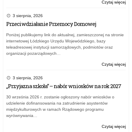
o:
Czytaj więcej
Śpi
Pol
3 sierpnia, 2026
w
Przeciwdziałanie Przemocy Domowej
Łó
–
Poniżej publikujemy link do aktualnej, zamieszczonej na stronie
spo
internetowej Łódzkiego Urzędu Wojewódzkiego, bazy
inf
teleadresowej instytucji samorządowych, podmiotów oraz
organizacji pozarządowych…
o:
Czytaj więcej
Śpi
Pol
3 sierpnia, 2026
w
„Przyjazna szkoła” – nabór wniosków na rok 2027
Łó
–
30 września 2026 r. zostanie ogłoszony nabór wniosków o
spo
udzielenie dofinansowania na zatrudnienie asystentów
inf
międzykulturowych w ramach Rządowego programu
wyrównywania…
o:
Czytaj więcej