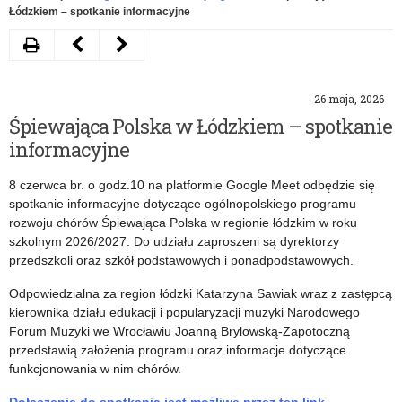
Łódzkiem – spotkanie informacyjne
Drukuj
Następny
Poprzedni
artykuł
artykuł
26 maja, 2026
Zaproszenie
Nowoczesne
Śpiewająca Polska w Łódzkiem – spotkanie
na
technologie.
informacyjne
bezpłatne
Konkurs
8 czerwca br. o godz.10 na platformie Google Meet odbędzie się
warsztaty
dla
spotkanie informacyjne dotyczące ogólnopolskiego programu
rozwoju chórów Śpiewająca Polska w regionie łódzkim w roku
online
nauczycieli
szkolnym 2026/2027. Do udziału zaproszeni są dyrektorzy
dla
przedszkoli oraz szkół podstawowych i ponadpodstawowych.
doradców
Odpowiedzialna za region łódzki Katarzyna Sawiak wraz z zastępcą
kierownika działu edukacji i popularyzacji muzyki Narodowego
zawodowych.
Forum Muzyki we Wrocławiu Joanną Brylowską-Zapotoczną
Zgłoszenia
przedstawią założenia programu oraz informacje dotyczące
funkcjonowania w nim chórów.
do